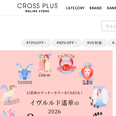
CATEGORY
BRAND
RAN
70%OFF~
60%OFF~
UV対策