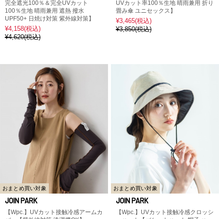
完全遮光100％＆完全UVカット
UVカット率100％生地 晴雨兼用 折り
100％生地 晴雨兼用 遮熱 撥水
畳み傘 ユニセックス】
UPF50+ 日焼け対策 紫外線対策】
¥3,465
(税込)
¥4,158
(税込)
¥3,850
(税込)
¥4,620
(税込)
おまとめ買い対象
おまとめ買い対象
JOIN PARK
JOIN PARK
【Wpc.】UVカット接触冷感アームカ
【Wpc.】UVカット接触冷感クロッシ