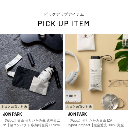
ピックアップアイテム
PICK UP ITEM
おまとめ買い対象
おまとめ買い対象
JOIN PARK
JOIN PARK
【Wpc.】日傘 折りたたみ傘 遮光ミニ
【Wpc.】折りたたみ日傘 IZA
マ【超コンパクト 収納時全長11.5cm
Type/Compact【完全遮光100% 完全