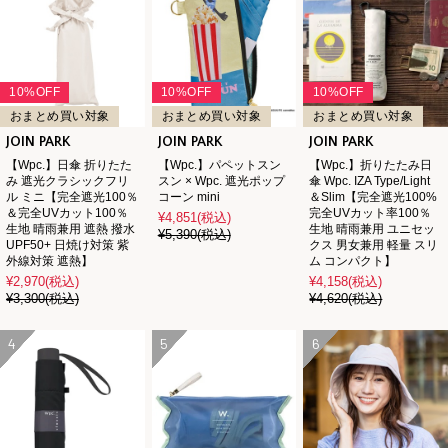
10%OFF
10%OFF
10%OFF
おまとめ買い対象
おまとめ買い対象
おまとめ買い対象
JOIN PARK
JOIN PARK
JOIN PARK
【Wpc.】日傘 折りたた
【Wpc.】パペットスン
【Wpc.】折りたたみ日
み 遮光クラシックフリ
スン × Wpc. 遮光ポップ
傘 Wpc. IZA Type/Light
ル ミニ【完全遮光100％
コーン mini
＆Slim【完全遮光100%
＆完全UVカット100％
完全UVカット率100％
¥4,851
(税込)
生地 晴雨兼用 遮熱 撥水
生地 晴雨兼用 ユニセッ
¥5,390
(税込)
UPF50+ 日焼け対策 紫
クス 男女兼用 軽量 スリ
外線対策 遮熱】
ム コンパクト】
¥2,970
(税込)
¥4,158
(税込)
¥3,300
(税込)
¥4,620
(税込)
4
5
6