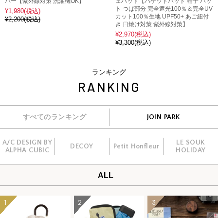
バー【紫外線対策 洗濯機OK】
ェハット【バケットハット 帽子 ハッ
ト つば部分 完全遮光100％＆完全UV
¥1,980
(税込)
カット100％生地 UPF50+ あご紐付
¥2,200
(税込)
き 日焼け対策 紫外線対策】
¥2,970
(税込)
¥3,300
(税込)
ランキング
RANKING
すべてのランキング
JOIN PARK
A/C DESIGN BY
LE SOUK
DECOY
Petit Honfleur
ALPHA CUBIC
HOLIDAY
ALL
1
2
3