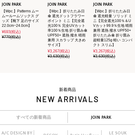
JOIN PARK
JOIN PARK
JOIN PARK
【Wpc.】Patterns ムー
【Wpc.】折りたたみ日
【Wpc.】折りたたみ日
ムールームソックス グ
傘 遮光ドットフラワー
傘 遮光軽量 ソリッド ミ
ッズ【靴下 足のサイズ
ポイント ミニ【完全遮
ニ【完全遮光100％＆U
22.0cm~24.0cm】
光100％ 完全UVカット
Vカット99.9％生地 晴雨
率100％生地 折り畳み傘
兼用 遮熱 撥水 UPF50+
¥693
(税込)
UPF50+ 遮熱 撥水 晴雨
折りたたみ傘 折り畳み
¥770
(税込)
兼用 スカラップ 大きめ
超軽量125g 軽い コンパ
サイズ】
クト スリム】
¥3,267
(税込)
¥3,267
(税込)
¥3,630
(税込)
¥3,630
(税込)
新着商品
NEW ARRIVALS
すべての新着商品
JOIN PARK
A/C DESIGN BY
LE SOUK