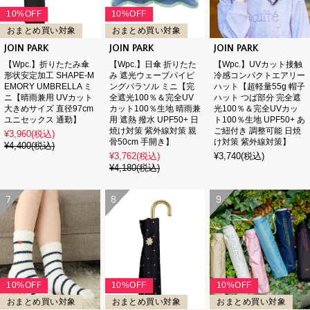
10%OFF
10%OFF
おまとめ買い対象
おまとめ買い対象
JOIN PARK
JOIN PARK
JOIN PARK
【Wpc.】折りたたみ傘
【Wpc.】日傘 折りたた
【Wpc.】UVカット接触
形状安定加工 SHAPE-M
み 遮光ウェーブパイピ
冷感コンパクトエアリー
EMORY UMBRELLA ミ
ングパラソル ミニ【完
ハット【超軽量55g 帽子
ニ【晴雨兼用 UVカット
全遮光100％＆完全UV
ハット つば部分 完全遮
大きめサイズ 直径97cm
カット100％生地 晴雨兼
光100％＆完全UVカッ
ユニセックス 通勤】
用 遮熱 撥水 UPF50+ 日
ト100％生地 UPF50+ あ
焼け対策 紫外線対策 親
ご紐付き 調整可能 日焼
¥3,960
(税込)
骨50cm 手開き】
け対策 紫外線対策】
¥4,400
(税込)
¥3,762
(税込)
¥3,740
(税込)
¥4,180
(税込)
7
8
9
10%OFF
10%OFF
10%OFF
おまとめ買い対象
おまとめ買い対象
おまとめ買い対象