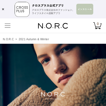
✕
0
N.O.R.C
>
2021 Autumn & Winter