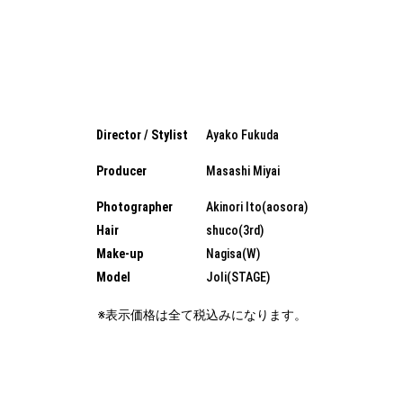
Director / Stylist
Ayako Fukuda
Producer
Masashi Miyai
Photographer
Akinori Ito(aosora)
Hair
shuco(3rd)
Make-up
Nagisa(W)
Model
Joli(STAGE)
※表示価格は全て税込みになります。