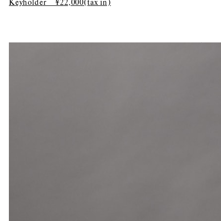
Keyholder ¥22,000(tax in)
ARCHIVE 04｜1986’s