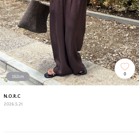
0
162cm
N.O.R.C
2026.5.21