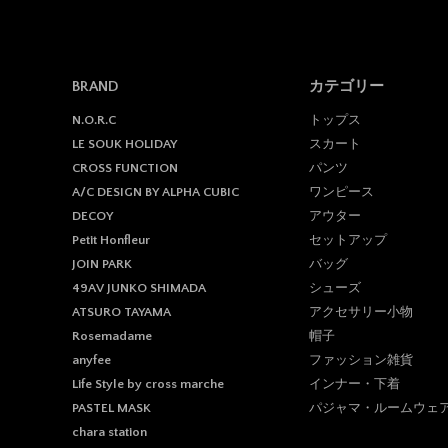
BRAND
カテゴリー
トップス
N.O.R.C
スカート
LE SOUK HOLIDAY
パンツ
CROSS FUNCTION
ワンピース
A/C DESIGN BY ALPHA CUBIC
アウター
DECOY
セットアップ
Petit Honfleur
バッグ
JOIN PARK
シューズ
49AV JUNKO SHIMADA
アクセサリー小物
ATSURO TAYAMA
帽子
Rosemadame
ファッション雑貨
anyfee
インナー・下着
Life Style by cross marche
パジャマ・ルームウェ
PASTEL MASK
chara station