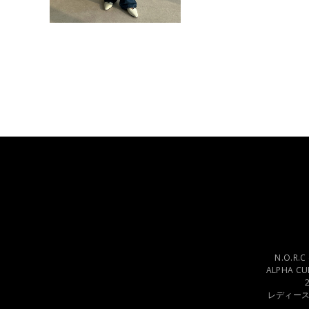
N.O.R
ALPHA C
レディー