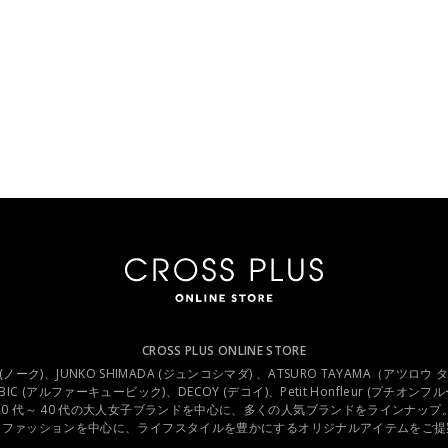
CROSS PLUS ONLINE STORE
.C (ノーク)、JUNKO SHIMADA (ジュンコシマダ) 、ATSURO TAYAMA（アツロウ
UBIC (アルファーキュービック)、DECOY (デコイ)、Petit Honfleur (プチオン
20 代～ 40 代の大人女子ブランドを中心に、多くの人気ブランドをラインナップ
スファッションを中心に、ライフスタイルを豊かにするオリジナルアイテムをご提