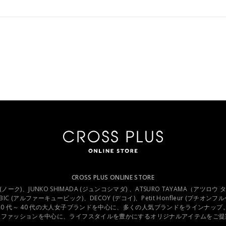
CROSS PLUS ONLINE STORE
.C (ノーク)、JUNKO SHIMADA (ジュンコシマダ) 、ATSURO TAYAMA（アツロウ
UBIC (アルファーキュービック)、DECOY (デコイ)、Petit Honfleur (プチオン
20 代～ 40 代の大人女子ブランドを中心に、多くの人気ブランドをラインナップ
スファッションを中心に、ライフスタイルを豊かにするオリジナルアイテムをご提