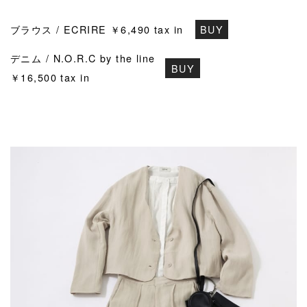
ブラウス / ECRIRE ￥6,490 tax in
BUY
デニム / N.O.R.C by the line
BUY
￥16,500 tax in