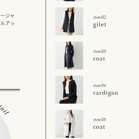
ージャ
item02.
イルアッ
gilet
item03.
coat
item04.
cardigan
item05.
coat