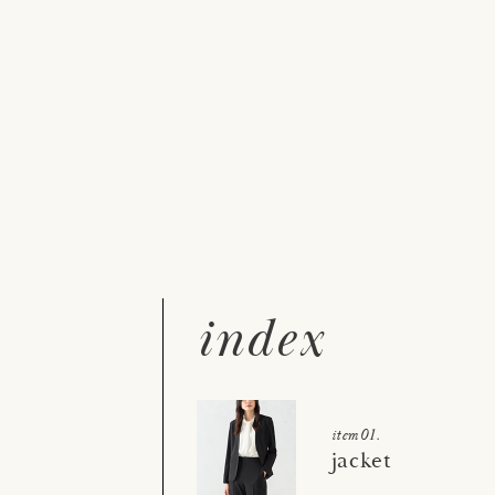
。
、
index
item01.
jacket