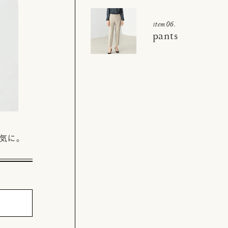
item06.
pants
気に。