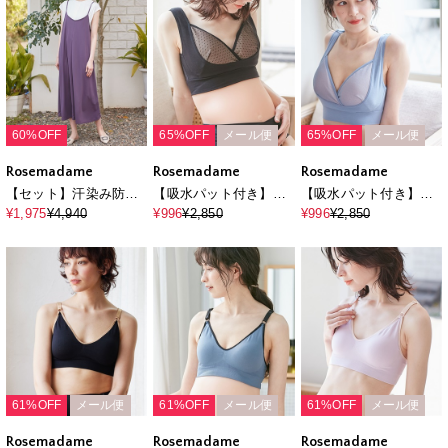
60%OFF
65%OFF
メール便
65%OFF
メール便
Rosemadame
Rosemadame
Rosemadame
【セット】汗染み防止
【吸水パット付き】ド
【吸水パット付き】ド
加工トップス＆接触冷
ットレース マタニティ
ットレース マタニティ
¥1,975
¥4,940
¥996
¥2,850
¥996
¥2,850
感キャミワンピ（マタ
授乳ブラジャー
授乳ブラジャー
ニティ&授乳服）
61%OFF
メール便
61%OFF
メール便
61%OFF
メール便
Rosemadame
Rosemadame
Rosemadame