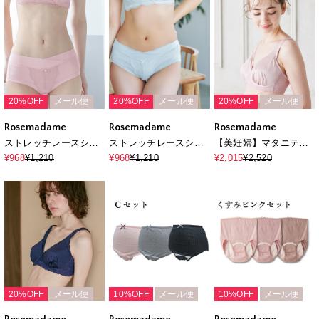
産後
ーツ 大人可愛い マ
ーツ 大人可愛い マ
チ裏綿100％
チ裏綿100％
20%OFF
メール便
20%OFF
メール便
20%OFF
メール便
Rosemadame
Rosemadame
Rosemadame
ストレッチレースショ
ストレッチレースショ
【美妊婦】マタニティ
ーツ 妊婦 出産準
ーツ 妊婦 出産準
授乳ブラ ハーフトッ
¥968
¥1,210
¥968
¥1,210
¥2,015
¥2,520
備 マタニティ 産前
備 マタニティ 産前
プ〔ノンワイヤー、ク
産後 マタニティショ
産後 マタニティショ
ロスオープンタイプ〕
ーツ 大人可愛い マ
ーツ 大人可愛い マ
（マタニティ/授乳服）
チ裏綿100％
チ裏綿100％
入院準備 出産準備 産前
産後
20%OFF
メール便
10%OFF
メール便
10%OFF
メール便