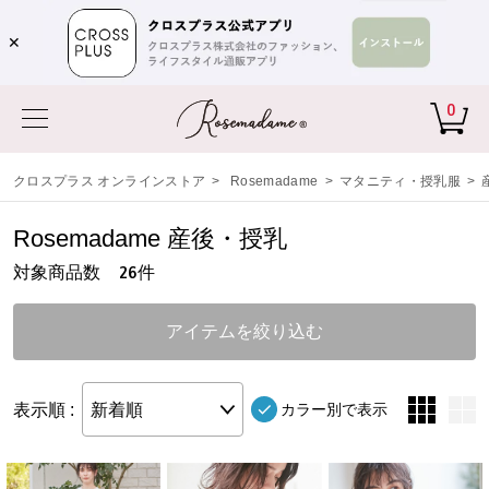
✕
0
クロスプラス オンラインストア
>
Rosemadame
>
マタニティ・授乳服
>
Rosemadame 産後・授乳
対象商品数
件
26
アイテムを絞り込む
表示順 :
新着順
カラー別で表示