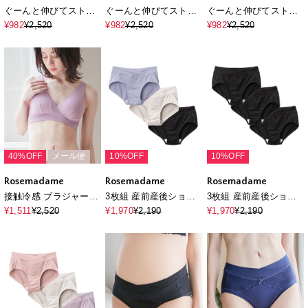
ぐーんと伸びてストレ
ぐーんと伸びてストレ
ぐーんと伸びてストレ
スフリー シームレス成
スフリー シームレス成
スフリー シームレス成
¥982
¥2,520
¥982
¥2,520
¥982
¥2,520
型編マタニティ&授乳
型編マタニティ&授乳
型編マタニティ&授乳
ブラ
ブラ
ブラ
40%OFF
メール便
10%OFF
10%OFF
Rosemadame
Rosemadame
Rosemadame
接触冷感 ブラジャー
3枚組 産前産後ショー
3枚組 産前産後ショー
(マタニティ&授乳 楽々
ツ（マタニティ/授乳
ツ（マタニティ/授乳
¥1,511
¥2,520
¥1,970
¥2,190
¥1,970
¥2,190
ブラ)
服）入院準備 出産準備
服）入院準備 出産準備
産前 産後
産前 産後