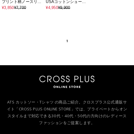
プリント柄ノースリー
USAコットンショート
ブTシャツ
丈Tシャツ
¥3,850
¥7,700
¥4,950
¥9,900
1
ATS カットソー・Tシャツ の商品ご紹介。クロスプラス公式通販サ
イト「CROSS PLUS ONLINE STORE」では、プライベートからオン
スタイルまで対応できる30代・40代・50代の方向けのレディース
ファッションをご提案します。