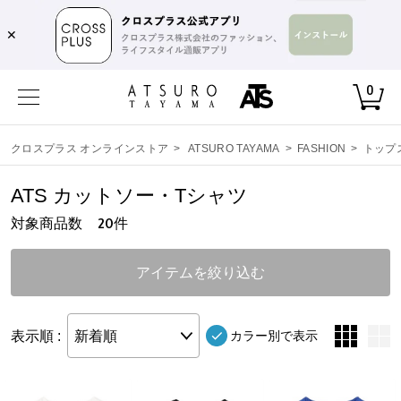
✕
0
クロスプラス オンラインストア
>
ATSURO TAYAMA
>
FASHION
>
トップ
ATS カットソー・Tシャツ
対象商品数
件
20
アイテムを絞り込む
表示順 :
新着順
カラー別で表示