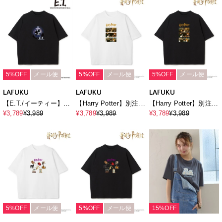
ク半袖Tシャツ / Over
ク半袖Tシャツ / Over
T-Shirt《UNISEX》
Harf Sleeve T-
Harf Sleeve T-
shirt《UNISEX》
shirt《UNISEX》
5%OFF
メール便
5%OFF
メール便
5%OFF
メール便
LAFUKU
LAFUKU
LAFUKU
【E.T./イーティー】ム
【Harry Potter】別注 /
【Harry Potter】別注 /
ービーグラフィックプ
ハリー・ポッターフォ
ハリー・ポッターフォ
¥3,789
¥3,989
¥3,789
¥3,989
¥3,789
¥3,989
リント半袖Tシャツ /
トTシャツ / Over Harf
トTシャツ / Over Harf
Movie Scene Graphic
Sleeve T-
Sleeve T-
T-Shirt《UNISEX》
shirt《UNISEX》
shirt《UNISEX》
5%OFF
メール便
5%OFF
メール便
15%OFF