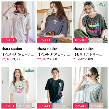
ウェア半袖トップス
ウェア半袖トップス
ウェア半袖トップス
（上下別売り）
（上下別売り）
（上下別売り）
30%OFF
30%OFF
10%OFF
メール便
chara station
chara station
chara station
【PEANUTS/ピーナッ
【PEANUTS/ピーナッ
【セサミストリー
ツ】SNOOPY/スヌー
ツ】SNOOPY/スヌー
ト/SESAME
¥2,310
¥3,300
¥2,310
¥3,300
¥1,970
¥2,189
ピーパイルリブルーム
ピーパイルリブルーム
STREET】サーフフォ
ウェア半袖トップス
ウェア半袖トップス
トプリントTシャツ
（上下別売り）
（上下別売り）
（ELMO＆FRIENDS）
10%OFF
メール便
30%OFF
メール便
30%OFF
メール便