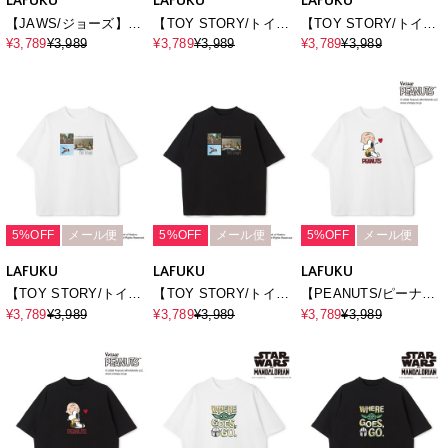
LAFUKU
LAFUKU
LAFUKU
【JAWS/ジョーズ】ヴ
【TOY STORY/トイ・
【TOY STORY/トイ・
ィンテージライクビッ
ストーリー】エイリア
ストーリー】エイリア
¥3,789
¥3,989
¥3,789
¥3,989
¥3,789
¥3,989
グシルエット半袖Tシャ
ン/リトル・グリーン・
ン/リトル・グリーン・
ツ/ Over Harf Sleeve
メン/半袖Tシャツ /
メン/半袖Tシャツ /
T-shirt《UNISEX》
Over Harf Sleeve T-
Over Harf Sleeve T-
shirt《UNISEX》
shirt《UNISEX》
5%OFF
メール便
5%OFF
メール便
5%OFF
メール便
LAFUKU
LAFUKU
LAFUKU
【TOY STORY/トイ・
【TOY STORY/トイ・
【PEANUTS/ピーナッ
ストーリー】Movieグ
ストーリー】Movieグ
ツ】SNOOPY/スヌー
¥3,789
¥3,989
¥3,789
¥3,989
¥3,789
¥3,989
ラフィックTシャツ /
ラフィックTシャツ /
ピープリント半袖Tシャ
Over Harf Sleeve
Over Harf Sleeve
ツ / Over Harf Sleeve
Graphic T-
Graphic T-
T-shirt《UNISEX》
shirt《UNISEX》
shirt《UNISEX》