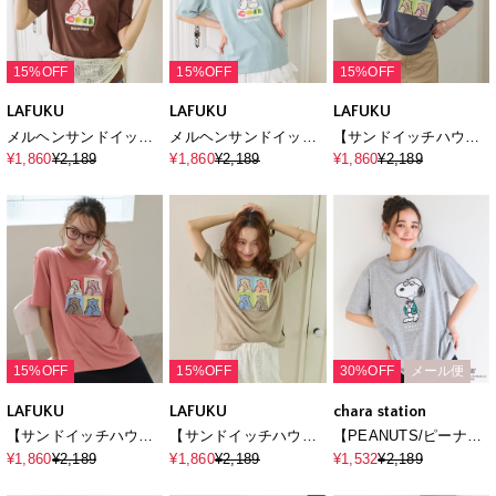
15%OFF
15%OFF
15%OFF
LAFUKU
LAFUKU
LAFUKU
メルヘンサンドイッチ
メルヘンサンドイッチ
【サンドイッチハウス
ロゴ5分袖T
ロゴ5分袖T
メルヘン】サガラ刺繍
¥1,860
¥2,189
¥1,860
¥2,189
¥1,860
¥2,189
アートメルるん♪半袖T
シャツ
15%OFF
15%OFF
30%OFF
メール便
LAFUKU
LAFUKU
chara station
【サンドイッチハウス
【サンドイッチハウス
【PEANUTS/ピーナッ
メルヘン】サガラ刺繍
メルヘン】サガラ刺繍
ツ】SNOOPY/スヌー
¥1,860
¥2,189
¥1,860
¥2,189
¥1,532
¥2,189
アートメルるん♪半袖T
アートメルるん♪半袖T
ピー「JOE PREPPY」