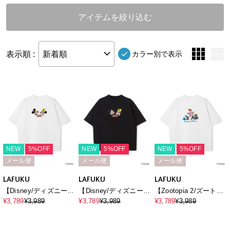
アイテムを絞り込む
表示順 :
新着順
カラー別で表示
NEW
5%OFF
NEW
5%OFF
NEW
5%OFF
メール便
メール便
メール便
LAFUKU
LAFUKU
LAFUKU
【Disney/ディズニー】
【Disney/ディズニー】
【Zootopia 2/ズートピ
ミッキーマウス＆ミニ
ミッキーマウス＆ミニ
ア2】キャラクタープリ
¥3,789
¥3,989
¥3,789
¥3,989
¥3,789
¥3,989
ーマウス半袖Tシャツ /
ーマウス半袖Tシャツ /
ント半袖Tシャツ /
Over Harf Sleeve T-
Over Harf Sleeve T-
Over Harf Sleeve T-
shirt《UNISEX》
shirt《UNISEX》
shirt《UNISEX》