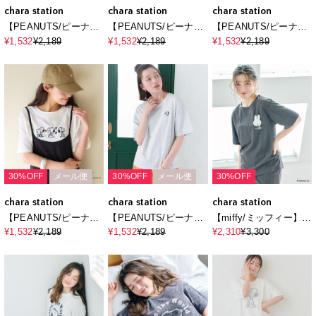
chara station
chara station
chara station
【PEANUTS/ピーナッ
【PEANUTS/ピーナッ
【PEANUTS/ピーナッ
ツ】SNOOPY/スヌー
ツ】SNOOPY/スヌー
ツ】SNOOPY/スヌー
¥1,532
¥2,189
¥1,532
¥2,189
¥1,532
¥2,189
ピー「JOE COOL」フ
ピー「JOE COOL」フ
ピー3パターンフロント
ロッキープリントTシャ
ロッキープリントTシャ
デザイン刺繍Tシャツ
ツ
ツ
30%OFF
メール便
30%OFF
メール便
30%OFF
chara station
chara station
chara station
【PEANUTS/ピーナッ
【PEANUTS/ピーナッ
【miffy/ミッフィー】パ
ツ】SNOOPY/スヌー
ツ】SNOOPY/スヌー
イルリブトップス/ルー
¥1,532
¥2,189
¥1,532
¥2,189
¥2,310
¥3,300
ピー3パターンフロント
ピー3パターンフロント
ムウェア◆別注◆上下
デザイン刺繍Tシャツ
デザイン刺繍Tシャツ
別売り（2026SS）