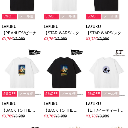
5%OFF
メール便
5%OFF
メール便
5%OFF
メール便
LAFUKU
LAFUKU
LAFUKU
【PEANUTS/ピーナッ
【STAR WARS/スター
【STAR WARS/スター
ツ】SNOOPY/スヌー
ウォーズ】マンダロリ
ウォーズ】マンダロリ
¥3,789
¥3,989
¥3,789
¥3,989
¥3,789
¥3,989
ピープリント半袖Tシャ
アン・アンド・グロー
アン・アンド・グロー
ツ / Over Harf Sleeve
グー半袖Tシャツ /
グー半袖Tシャツ /
T-shirt《UNISEX》
Over Harf Sleeve T-
Over Harf Sleeve T-
shirt《UNISEX》
shirt《UNISEX》
5%OFF
メール便
5%OFF
メール便
5%OFF
メール便
LAFUKU
LAFUKU
LAFUKU
【BACK TO THE
【BACK TO THE
【E.T./イーティー】ム
FUTURE/バック・ト
FUTURE/バック・ト
ービーグラフィックプ
¥3,789
¥3,989
¥3,789
¥3,989
¥3,789
¥3,989
ゥ・ザ・フューチャ
ゥ・ザ・フューチャ
リント半袖Tシャツ /
ー】ヴィンテージライ
ー】ヴィンテージライ
Movie Scene Graphic