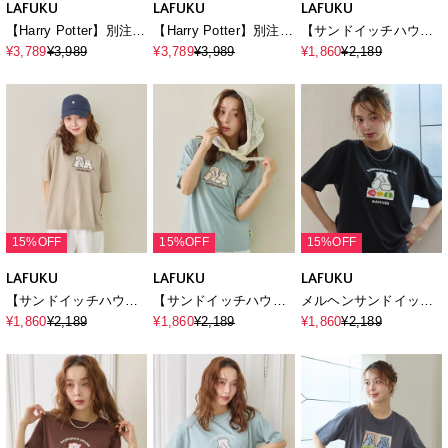
LAFUKU
LAFUKU
LAFUKU
【Harry Potter】別注 /
【Harry Potter】別注 /
【サンドイッチハウス
ハリー・ポッターグラ
ハリー・ポッターグラ
メルヘン】サガラ刺繍
¥3,789
¥3,989
¥3,789
¥3,989
¥1,860
¥2,189
フィックTシャツ /
フィックTシャツ /
メルるん♪半袖Tシャツ
Over Harf Sleeve
Over Harf Sleeve
Graphic T-
Graphic T-
shirt《UNISEX》
shirt《UNISEX》
15%OFF
15%OFF
15%OFF
LAFUKU
LAFUKU
LAFUKU
【サンドイッチハウス
【サンドイッチハウス
メルヘンサンドイッチ
メルヘン】サガラ刺繍
メルヘン】サガラ刺繍
ロゴ5分袖T
¥1,860
¥2,189
¥1,860
¥2,189
¥1,860
¥2,189
メルるん♪半袖Tシャツ
メルるん♪半袖Tシャツ