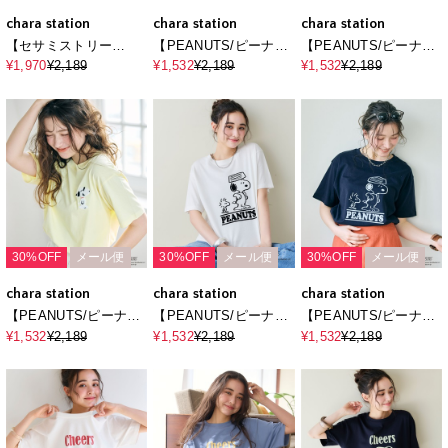
chara station
chara station
chara station
【セサミストリー
【PEANUTS/ピーナッ
【PEANUTS/ピーナッ
ト/SESAME
ツ】SNOOPY/スヌー
ツ】SNOOPY/スヌー
¥1,970
¥2,189
¥1,532
¥2,189
¥1,532
¥2,189
STREET】サーフフォ
ピーワンポイントサガ
ピーワンポイントサガ
トプリントTシャツ
ラ刺繍半袖Tシャツ
ラ刺繍半袖Tシャツ
（ELMO＆FRIENDS）
30%OFF
メール便
30%OFF
メール便
30%OFF
メール便
chara station
chara station
chara station
【PEANUTS/ピーナッ
【PEANUTS/ピーナッ
【PEANUTS/ピーナッ
ツ】SNOOPY/スヌー
ツ】SNOOPY/スヌー
ツ】SNOOPY/スヌー
¥1,532
¥2,189
¥1,532
¥2,189
¥1,532
¥2,189
ピーワンポイントサガ
ピー＆ウッドストック
ピー＆ウッドストック
ラ刺繍半袖Tシャツ
フロッキープリントTシ
フロッキープリントTシ
ャツ
ャツ