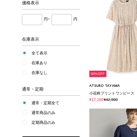
価格
表示
円~
円
在庫表示
全て表示
在庫あり
在庫なし
60%OFF
ATSURO TAYAMA
通常・定期
小花柄プリントワンピース
¥17,160
¥42,900
通常・定期全て
通常商品のみ
定期商品のみ