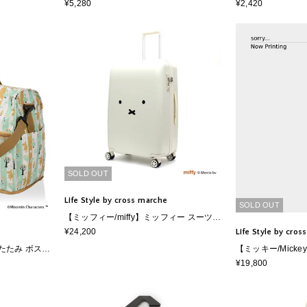
トバッグ《サン
ーキティ 折りたたみ ボストンバッグ Mサ
ーキティ 折りた
¥5,280
¥2,420
イズ《サンリオキャラクターズ》
グ《サンリオキャ
SOLD OUT
Life Style by cross marche
SOLD OUT
【ミッフィー/miffy】ミッフィー スーツケ
ース 81L
¥24,200
Life Style by cro
りたたみ ボスト
【ミッキー/Mick
小説80周年記
スタースーツケース
¥19,800