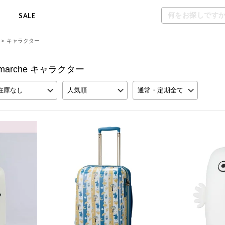
M
SALE
>
キャラクター
ross marche キャラクター
在庫なし
人気順
通常・定期全て