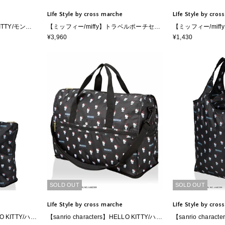
Life Style by cross marche
Life Style by cro
ITTY/モンチ
【ミッフィー/miffy】トラベルポーチセッ
【ミッフィー/mif
ケース Lサイ
ト 長方形
タグ
¥3,960
¥1,430
ジッパータイプ
SOLD OUT
SOLD OUT
Life Style by cross marche
Life Style by cro
LO KITTY/ハロ
【sanrio characters】HELLO KITTY/ハロ
【sanrio charac