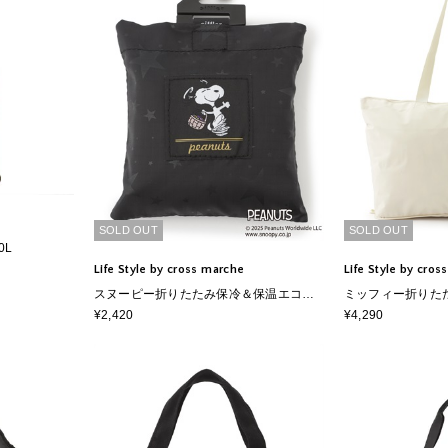
SOLD OUT
SOLD OUT
0L
Life Style by cross marche
Life Style by cro
スヌーピー折りたたみ保冷＆保温エコバ
ミッフィー折りた
ッグ
¥2,420
¥4,290