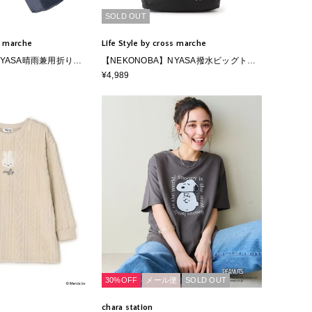
SOLD OUT
ss marche
Life Style by cross marche
NYASA晴雨兼用折りた
【NEKONOBA】NYASA撥水ビッグトー
ト
¥4,989
30%OFF
メール便
SOLD OUT
chara station