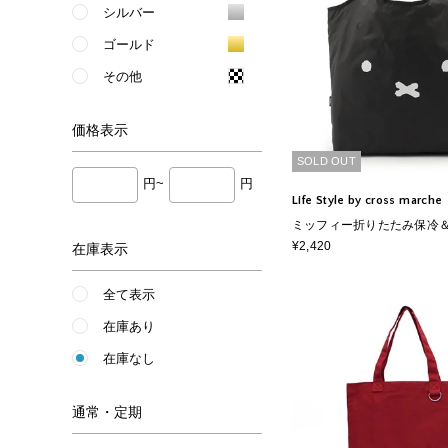
シルバー
ゴールド
その他
価格
表示
SOLD OUT
円~
円
Life Style by cross marche
ミッフィー折りたたみ保冷
ッグ
¥2,420
在庫表示
全て表示
在庫あり
在庫なし
通常・定期