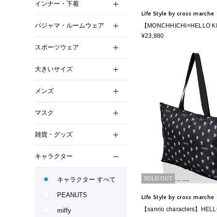
インナー・下着
Life Style by cross marche
パジャマ・ルームウェア
【MONCHHICHI×HELLO K
ッチ×ハローキティ】スーツ
¥23,980
ズ ドリンクホルダー付き 
スポーツウェア
大きいサイズ
メンズ
マスク
雑貨・グッズ
キャラクター
SOLD OUT
キャラクター すべて
PEANUTS
Life Style by cross marche
【sanrio characters】HEL
miffy