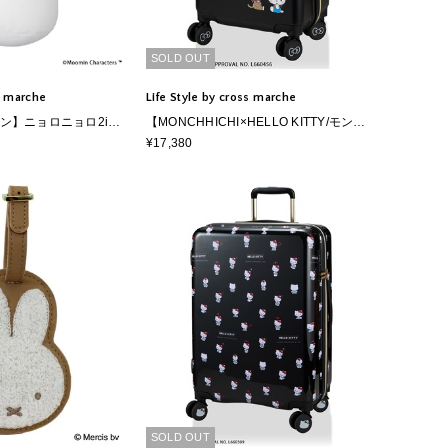
SOLD OUT
ss marche
Life Style by cross marche
ミン】ニョロニョロ2in1
【MONCHHICHI×HELLO KITTY/モンチ
＆クッション
ッチ×ハローキティ】スーツケース Sサイ
¥17,380
ズ ドリンクホルダー付き ジッパータイプ
SOLD OUT