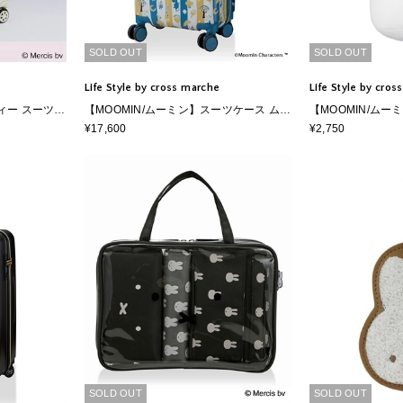
SOLD OUT
SOLD OUT
Life Style by cross marche
Life Style by cro
フィー スーツケ
【MOOMIN/ムーミン】スーツケース ムー
【MOOMIN/ムー
ミン小説80周年記念 Sサイズ ジッパータ
枕 ネックピロー
¥17,600
¥2,750
イプ
SOLD OUT
SOLD OUT