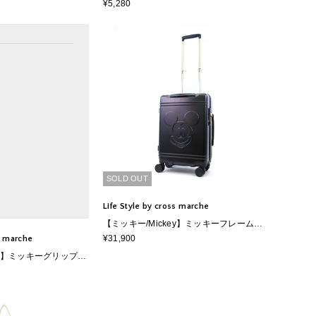
たみ保冷＆保温エコバッ
ンバッグ Mサイズ ムーミン小説80周年記
¥5,280
ラクターズ》
念
SOLD OUT
Life Style by cross marche
【ミッキー/Mickey】ミッキーフレームス
ーツケース 82L
¥31,900
ss marche
ey】ミッキーグリップマ
 50L