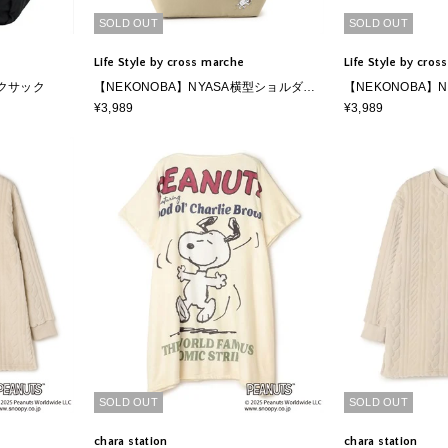
SOLD OUT
SOLD OUT
Life Style by cross marche
Life Style by cro
ックサック
【NEKONOBA】NYASA横型ショルダー
【NEKONOBA】
バッグ
たみ傘
¥3,989
¥3,989
SOLD OUT
SOLD OUT
chara station
chara station