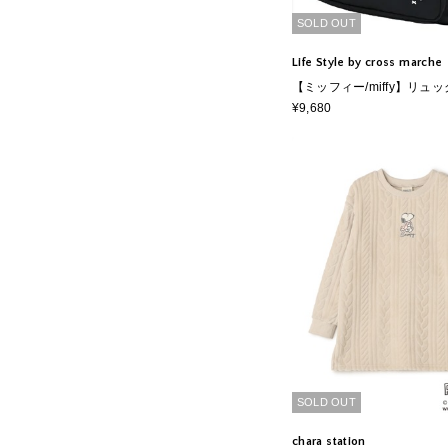
SOLD OUT
Life Style by cross marche
【ミッフィー/miffy】リュ
¥9,680
SOLD OUT
chara station