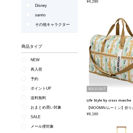
ーキティ 折りたたみ トー
¥4,290
Disney
リオキャラクターズ》
sanrio
その他キャラクター
商品タイプ
NEW
再入荷
予約
ポイントUP
SOLD OUT
送料無料
Life Style by cross marche
おまとめ買い対象
【MOOMIN/ムーミン】折
ンバッグ Lサイズ ムーミン
¥6,160
SALE
念
メール便対象