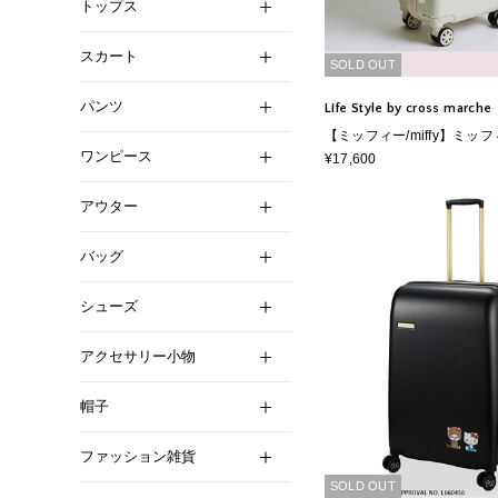
トップス
スカート
SOLD OUT
パンツ
Life Style by cross marche
【ミッフィー/miffy】ミッ
ワンピース
ース 30L
¥17,600
アウター
バッグ
シューズ
アクセサリー小物
帽子
ファッション雑貨
SOLD OUT