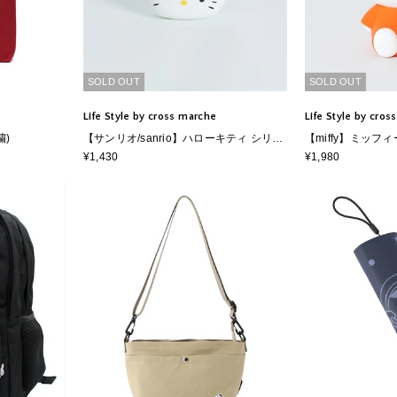
SOLD OUT
SOLD OUT
Life Style by cross marche
Life Style by cro
繍)
【サンリオ/sanrio】ハローキティ シリー
【miffy】ミッフィ
ズmimi POCH
¥1,430
¥1,980