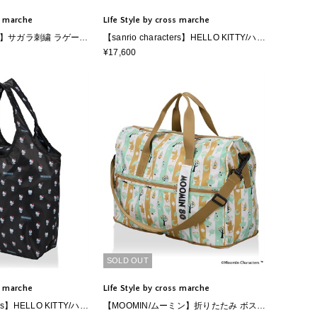
ss marche
Life Style by cross marche
fy】サガラ刺繍 ラゲージ
【sanrio characters】HELLO KITTY/ハロ
ーキティ スーツケース Sサイズ ドリンク
¥17,600
ホルダー付き ジッパータイプ《サンリオ
キャラクターズ》
SOLD OUT
ss marche
Life Style by cross marche
ters】HELLO KITTY/ハロ
【MOOMIN/ムーミン】折りたたみ ボスト