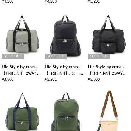
トふかふかスマホマル
トふかふかスマホマル
ブルライトリュック
¥4,200
¥4,200
¥3,201
チショルダーバッグ
チショルダーバッグ
SOLD OUT
SOLD OUT
SOLD OUT
Life Style by cross
Life Style by cross
Life Style by cross
marche
marche
marche
【TRIP.INN】2WAYポ
【TRIP.INN】ポケッタ
【TRIP.INN】2WAYポ
ケッタブルボストンバ
ブルライトリュック
ケッタブルボストンバ
¥3,900
¥3,201
¥3,900
ッグ
ッグ