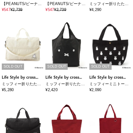
marche
【PEANUTS/ピーナッ
【PEANUTS/ピーナッ
ミッフィー折りたたみ
ツ】スヌーピー&ウッ
ツ】スヌーピー&ウッ
トートバッグ
¥547
¥2,739
¥547
¥2,739
¥4,290
ドストック マルシェ
ドストック マルシェ
ニットトートバッグ
ニットトートバッグ
SOLD OUT
SOLD OUT
SOLD OUT
Life Style by cross
Life Style by cross
Life Style by cross
marche
marche
marche
ミッフィー折りたたみ
ミッフィー折りたたみ
ミッフィーミニトート
ボストンバッグ
保冷＆保温エコバッグ
バッグ
¥5,280
¥2,420
¥2,090