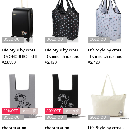
SOLD OUT
SOLD OUT
SOLD OUT
Life Style by cross
Life Style by cross
Life Style by cross
marche
marche
marche
【MONCHHICHI×HELLO
【sanrio characters】
【sanrio characters】
KITTY/モンチッチ×ハ
HELLO KITTY/ハロー
HELLO KITTY/ハロー
¥23,980
¥2,420
¥2,420
ローキティ】スーツケ
キティ 折りたたみ保冷
キティ 折りたたみ保冷
ース Lサイズ ドリンク
＆保温エコバッグ《サ
＆保温エコバッグ《サ
ホルダー付き ジッパー
ンリオキャラクター
ンリオキャラクター
タイプ
ズ》
ズ》
80%OFF
メール便
80%OFF
メール便
SOLD OUT
SOLD OUT
SOLD OUT
chara station
chara station
Life Style by cross