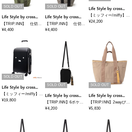
SOLD OUT
SOLD OUT
Life Style by cross
marche
【ミッフィー/miffy】ミ
Life Style by cross
Life Style by cross
ッフィー スーツケー
¥24,200
marche
marche
【TRIP.INN】 仕切り
【TRIP.INN】 仕切り
ス 81L
たくさんミニトート
たくさんミニトート
¥4,400
¥4,400
SOLD OUT
SOLD OUT
SOLD OUT
Life Style by cross
marche
【ミッフィー/miffy】ミ
Life Style by cross
Life Style by cross
ッフィー 拡張式スーツ
¥19,800
marche
marche
【TRIP.INN】6ポケッ
【TRIP.INN】2wayぴっ
ケース 55－60L
トふかふかスマホマル
たりポケットトラベル
¥4,200
¥5,830
チショルダーバッグ
ビックトート