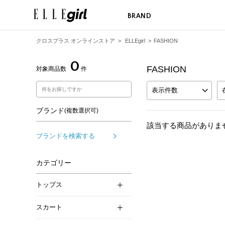
BRAND
クロスプラス オンラインストア
>
ELLEgirl
>
FASHION
0
FASHION
対象商品数
件
表示件数
ブランド
(複数選択可)
該当する商品がありま
ブランドを検索する
カテゴリー
トップス
スカート