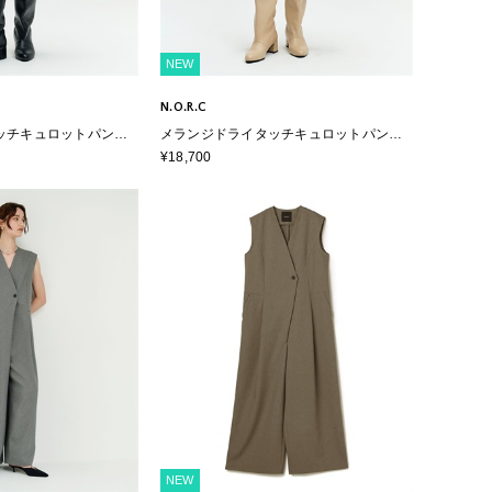
NEW
N.O.R.C
ッチキュロットパンツ
メランジドライタッチキュロットパンツ
】
【ウォッシャブル】
¥18,700
NEW