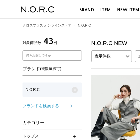
BRAND
ITEM
NEW ITEM
クロスプラス オンラインストア
>
N.O.R.C
43
N.O.R.C NEW
対象商品数
件
表示件数
ブランド
(複数選択可)
N.O.R.C
ブランドを検索する
カテゴリー
トップス