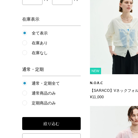
在庫表示
全て表示
在庫あり
在庫なし
通常・定期
NEW
通常・定期全て
N.O.R.C
【SARACO】Vネックフォ
通常商品のみ
ーディガン
¥11,000
定期商品のみ
絞り込む