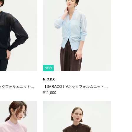
NEW
N.O.R.C
ネックフォルムニットカ
【SARACO】Vネックフォルムニットカ
ーディガン
¥11,000