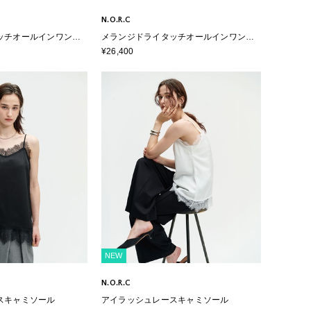
N.O.R.C
ッチオールインワン
メランジドライタッチオールインワン
】
【ウォッシャブル】
¥26,400
NEW
N.O.R.C
スキャミソール
アイラッシュレースキャミソール