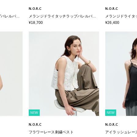
N.O.R.C
N.O.R.C
プバレルパン
メランジドライタッチラップバレルパン
メランジドライタ
ツ【ウォッシャブル】
【ウォッシャブル
¥18,700
¥26,400
NEW
NEW
N.O.R.C
N.O.R.C
フラワーレース刺繍ベスト
アイラッシュレー