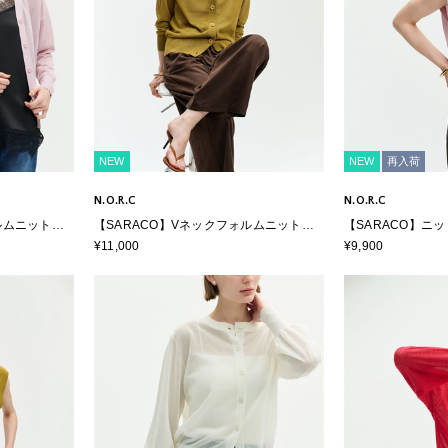
NEW
NEW
再入荷
N.O.R.C
N.O.R.C
ルムニットカ
【SARACO】Vネックフォルムニットカ
【SARACO】ニ
ーディガン
¥11,000
¥9,900