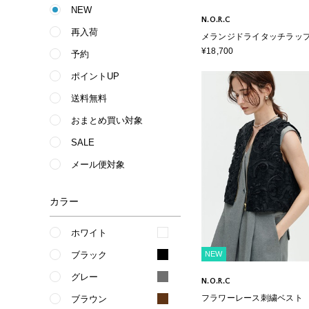
NEW
N.O.R.C
再入荷
メランジドライタッチラッ
ツ【ウォッシャブル】
¥18,700
予約
ポイントUP
送料無料
おまとめ買い対象
SALE
メール便対象
カラー
ホワイト
ブラック
NEW
グレー
N.O.R.C
フラワーレース刺繍ベスト
ブラウン