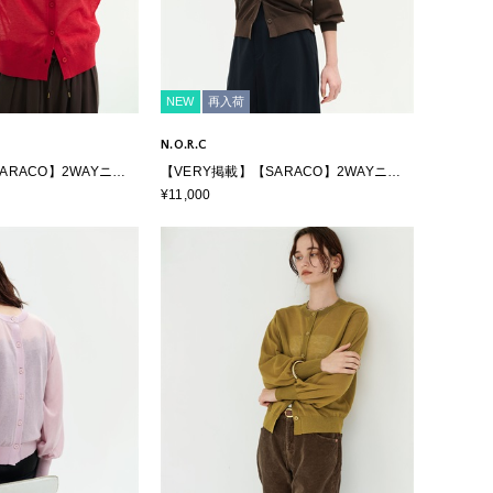
NEW
再入荷
N.O.R.C
ARACO】2WAYニッ
【VERY掲載】【SARACO】2WAYニッ
トカーディガン
¥11,000