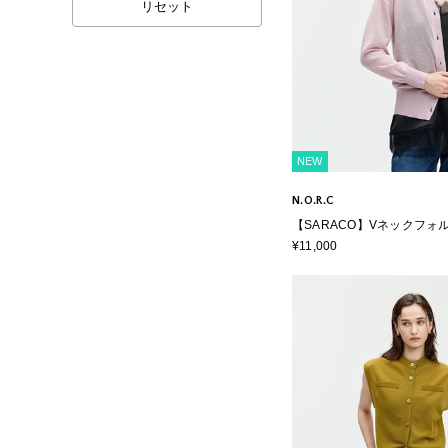
リセット
NEW
N.O.R.C
【SARACO】Vネックフォ
ーディガン
¥11,000