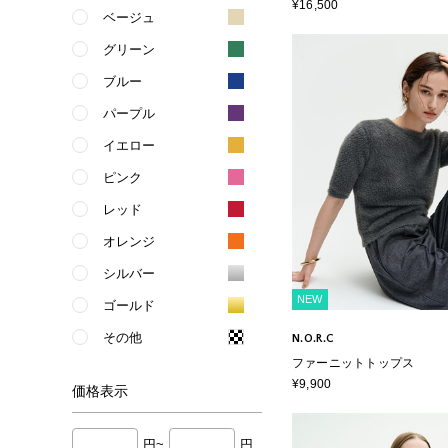
¥16,500
ベージュ
グリーン
ブルー
パープル
イエロー
ピンク
レッド
オレンジ
シルバー
NEW
ゴールド
その他
N.O.R.C
ファーニットトップス
¥9,900
価格
表示
円~
円