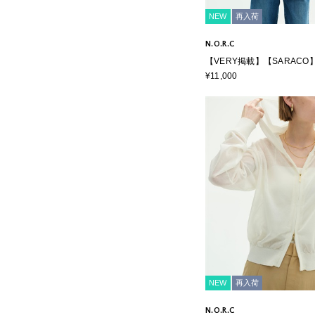
NEW
再入荷
N.O.R.C
【VERY掲載】【SARACO
トカーディガン
¥11,000
NEW
再入荷
N.O.R.C