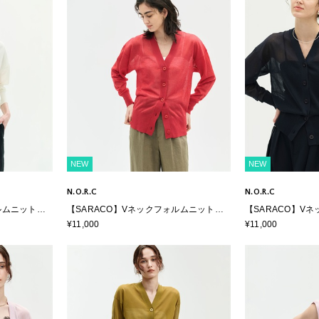
NEW
NEW
N.O.R.C
N.O.R.C
ルムニットカ
【SARACO】Vネックフォルムニットカ
【SARACO】V
ーディガン
ーディガン
¥11,000
¥11,000