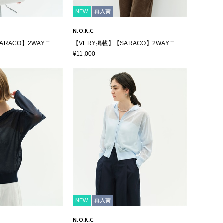
NEW
再入荷
N.O.R.C
ARACO】2WAYニッ
【VERY掲載】【SARACO】2WAYニッ
トカーディガン
¥11,000
NEW
再入荷
N.O.R.C