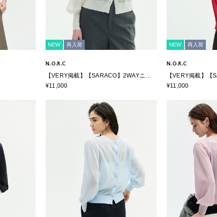
NEW
再入荷
NEW
再入荷
N.O.R.C
N.O.R.C
【VERY掲載】【SARACO】2WAYニッ
【VERY掲載】【S
トカーディガン
トカーディガン
¥11,000
¥11,000