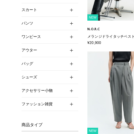
スカート
NEW
パンツ
N.O.R.C
ワンピース
メランジドライタッチベス
ャブル】
¥20,900
アウター
バッグ
シューズ
アクセサリー小物
ファッション雑貨
商品タイプ
NEW