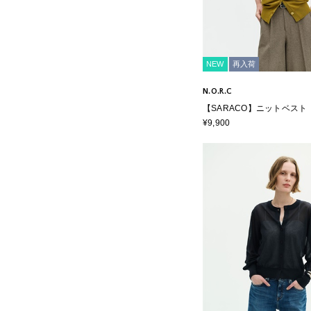
NEW
再入荷
N.O.R.C
【SARACO】ニットベスト
¥9,900