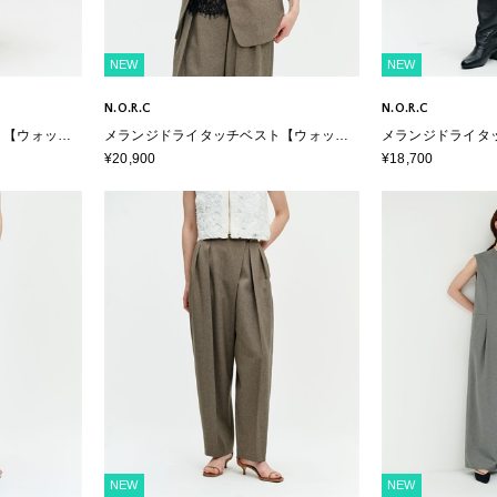
NEW
NEW
N.O.R.C
N.O.R.C
ト【ウォッシ
メランジドライタッチベスト【ウォッシ
メランジドライタ
ャブル】
【ウォッシャブル
¥20,900
¥18,700
NEW
NEW