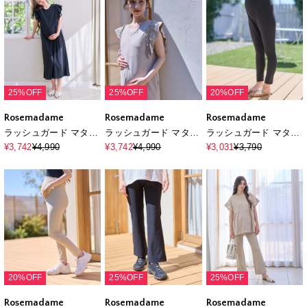
25%OFF
25%OFF
20%OFF
Rosemadame
Rosemadame
Rosemadame
ラッシュガード マタニ
ラッシュガード マタニ
ラッシュガード マタニ
ティ ワンピース｜UV
ティ ワンピース｜UV
ティ レギンスパンツ｜
¥3,742
¥4,990
¥3,742
¥4,990
¥3,031
¥3,790
カット 体型カバー フリ
カット 体型カバー フリ
水着見えしない UVカ
ル袖 水着 速乾
ル袖 水着 速乾
ット 体型カバー 美脚
20%OFF
25%OFF
25%OFF
Rosemadame
Rosemadame
Rosemadame