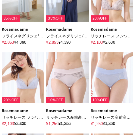
35%OFF
35%OFF
20%OFF
Rosemadame
Rosemadame
Rosemadame
フライスネグリジェ/ワ
フライスネグリジェ/ワ
リッチレース ノンワイ
ンピースパジャマ/ルー
ンピースパジャマ/ルー
ヤー授乳ブラ
¥2,853
¥4,390
¥2,853
¥4,390
¥2,103
¥2,630
ムウェア（マタニティ/
ムウェア（マタニティ/
授乳服）授乳楽々 妊婦
授乳服）授乳楽々 妊婦
服 産前・産後対応
服 産前・産後対応
20%OFF
10%OFF
10%OFF
Rosemadame
Rosemadame
Rosemadame
リッチレース ノンワイ
リッチレース産前産後
リッチレース産前産後
ヤー授乳ブラ
ショーツ
ショーツ
¥2,103
¥2,630
¥1,250
¥1,390
¥1,250
¥1,390