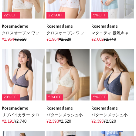
22%OFF
22%OFF
5%OFF
Rosemadame
Rosemadame
Rosemadame
クロスオープン ワッフ
クロスオープン ワッフ
マタニティ 授乳キャミ
ル風 アイス柄 ｜マタニ
ル風 アイス柄 ｜マタニ
ソール｜ふくれジャガ
¥1,964
¥2,520
¥1,964
¥2,520
¥2,602
¥2,740
ティ 授乳ブラ ノンワイ
ティ 授乳ブラ ノンワイ
ード ノンワイヤー カッ
ヤー産前産後対応
ヤー産前産後対応
プ付き 産前産後対応
20%OFF
5%OFF
5%OFF
Rosemadame
Rosemadame
Rosemadame
リブバイカラー クロス
パターンメッシュ小花
パターンメッシュ小花
オープン授乳ブラジャ
柄 授乳ブラジャー
柄 授乳ブラジャー
¥2,191
¥2,740
¥2,393
¥2,520
¥2,393
¥2,520
ー