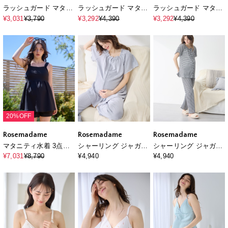
ラッシュガード マタニ
ラッシュガード マタニ
ラッシュガード マタニ
ティ レギンスパンツ｜
ティ パンツ｜UVカッ
ティ パンツ｜UVカッ
¥3,031
¥3,790
¥3,292
¥4,390
¥3,292
¥4,390
水着見えしない UVカ
ト フレア 体型カバー
ト フレア 体型カバー
ット 体型カバー 美脚
速乾 産前産後対応
速乾 産前産後対応
20%OFF
Rosemadame
Rosemadame
Rosemadame
マタニティ水着 3点セ
シャーリング ジャガー
シャーリング ジャガー
ット｜体型カバー タン
ドパジャマ(産前・産後
ドパジャマ(産前・産後
¥7,031
¥8,790
¥4,940
¥4,940
キニ ショートパンツ付
対応 マタニティ＆授乳
対応 マタニティ＆授乳
き 産前産後対応
服 ルームウェア 上下セ
服 ルームウェア 上下セ
ット)
ット)