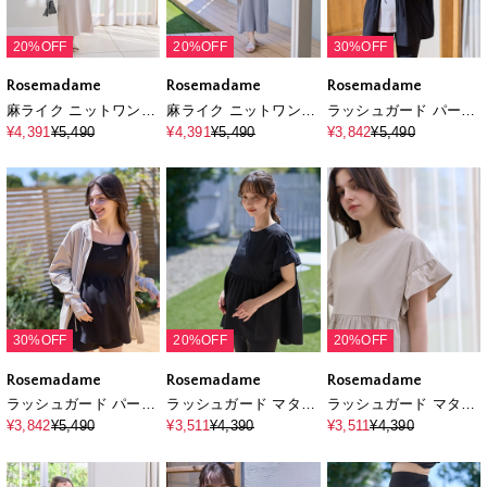
20%OFF
20%OFF
30%OFF
Rosemadame
Rosemadame
Rosemadame
麻ライク ニットワンピ
麻ライク ニットワンピ
ラッシュガード パーカ
ース｜ペプラムシルエ
ース｜ペプラムシルエ
ー｜UVカット マタニ
¥4,391
¥5,490
¥4,391
¥5,490
¥3,842
¥5,490
ット 体型カバー マタニ
ット 体型カバー マタニ
ティ 対応 体型カバー
ティワンピース 産前産
ティワンピース 産前産
ウエスト調整 速乾
後対応
後対応
30%OFF
20%OFF
20%OFF
Rosemadame
Rosemadame
Rosemadame
ラッシュガード パーカ
ラッシュガード マタニ
ラッシュガード マタニ
ー｜UVカット マタニ
ティ トップス｜UVカ
ティ トップス｜UVカ
¥3,842
¥5,490
¥3,511
¥4,390
¥3,511
¥4,390
ティ 対応 体型カバー
ット フリル袖 体型カバ
ット フリル袖 体型カバ
ウエスト調整 速乾
ー 水着 速乾
ー 水着 速乾