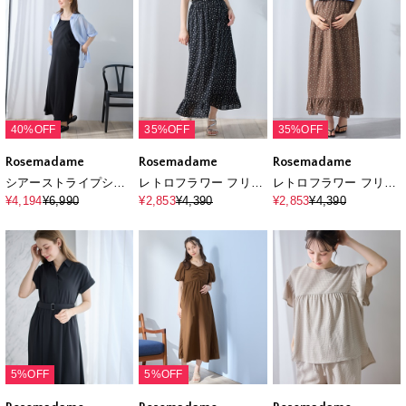
40%OFF
35%OFF
35%OFF
Rosemadame
Rosemadame
Rosemadame
シアーストライプシャ
レトロフラワー フリル
レトロフラワー フリル
ツ×ラメリブ ノースリ
スカート/マタニティス
スカート/マタニティス
¥4,194
¥6,990
¥2,853
¥4,390
¥2,853
¥4,390
ワンピース/マタニティ
カート（マタニティ/授
カート（マタニティ/授
ワンピース（マタニテ
乳服) 妊婦服 産前・産
乳服) 妊婦服 産前・産
ィ/授乳服）セット 授乳
後対応
後対応
口付き 授乳楽々 妊婦服
産前・産後対応
5%OFF
5%OFF