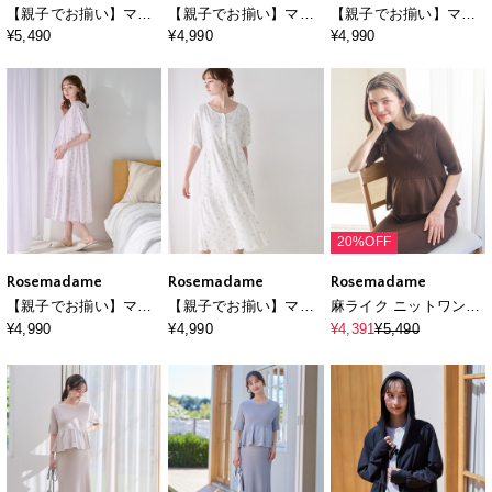
【親子でお揃い】マタ
【親子でお揃い】マタ
【親子でお揃い】マタ
ニティ パジャマ｜綿
ニティ ルームワンピー
ニティ ルームワンピー
¥5,490
¥4,990
¥4,990
100％ クマ柄 授乳服 ル
ス｜ 綿100％クマ柄 授
ス｜ 綿100％クマ柄 授
ームウェア 産前産後対
乳対応 ネグリジェ パジ
乳対応 ネグリジェ パジ
応
ャマ 産前産後対応
ャマ 産前産後対応
20%OFF
Rosemadame
Rosemadame
Rosemadame
【親子でお揃い】マタ
【親子でお揃い】マタ
麻ライク ニットワンピ
ニティ ルームワンピー
ニティ ルームワンピー
ース｜ペプラムシルエ
¥4,990
¥4,990
¥4,391
¥5,490
ス｜綿100％ アニマル
ス｜綿100％ アニマル
ット 体型カバー マタニ
柄 授乳対応 ネグリジェ
柄 授乳対応 ネグリジェ
ティワンピース 産前産
パジャマ 産前産後対応
パジャマ 産前産後対応
後対応