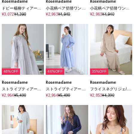
Rosemadame
Rosemadame
Rosemadame
ドビー楊柳ティアード
小花柄ベア切替ワンピ
小花柄ベア切替ワンピ
スカート（マタニティ/
ース（マタニティ/授乳
ース（マタニティ/授乳
¥3,072
¥4,390
¥2,963
¥4,940
¥2,963
¥4,940
妊婦服）産前・産後対
服）授乳口付き 授乳
服）授乳口付き 授乳
応
楽々 妊婦服 産前・産後
楽々 妊婦服 産前・産後
対応
対応
46%OFF
46%OFF
35%OFF
Rosemadame
Rosemadame
Rosemadame
ストライプティアード
ストライプティアード
フライスネグリジェ/ワ
ワンピース（マタニテ
ワンピース（マタニテ
ンピースパジャマ/ルー
¥2,964
¥5,490
¥2,964
¥5,490
¥2,853
¥4,390
ィ/授乳服）授乳口付き
ィ/授乳服）授乳口付き
ムウェア（マタニティ/
授乳楽々 妊婦服 産前・
授乳楽々 妊婦服 産前・
授乳服）授乳楽々 妊婦
産後対応
産後対応
服 産前・産後対応