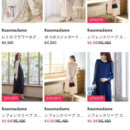
10%OFF
Rosemadame
Rosemadame
Rosemadame
レトロフラワーネグリ
ポコポコジャガードバ
シフォンスリーブ スト
ジェ/ワンピースパジャ
イカラーネグリジェ/ワ
レッチジョーゼットワ
¥4,940
¥4,940
¥4,940
¥5,490
マ/ルームウェア（マタ
ンピースパジャマ/ルー
ンピース（マタニティ/
ニティ/授乳服）授乳
ムウェア（マタニティ/
授乳服）授乳口付き 授
楽々 妊婦服 産前・産後
授乳服）授乳楽々 妊婦
乳楽々 妊婦服 産前・産
対応
服 産前・産後対応
後対応
10%OFF
10%OFF
10%OFF
Rosemadame
Rosemadame
Rosemadame
シフォンスリーブ スト
シフォンスリーブ スト
シフォンスリーブ スト
レッチジョーゼットワ
レッチジョーゼットワ
レッチジョーゼットワ
¥4,940
¥5,490
¥4,940
¥5,490
¥4,940
¥5,490
ンピース（マタニティ/
ンピース（マタニティ/
ンピース（マタニティ/