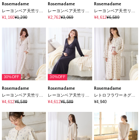
Rosemadame
Rosemadame
Rosemadame
レーヨンベア天竺リボ
レーヨンベア天竺リボ
レーヨンベア天竺リボ
ン柄・無地 浅ばきシ
ン柄・無地 授乳キャ
ン柄・無地 授乳ブラ
¥1,160
¥1,290
¥2,762
¥3,069
¥4,612
¥6,589
ョーツ
ミソール
付きネグリジェ/ルーム
ワンピース
30%OFF
30%OFF
Rosemadame
Rosemadame
Rosemadame
レーヨンベア天竺リボ
レーヨンベア天竺リボ
レトロフラワーネグリ
ン柄・無地 授乳ブラ
ン柄・無地 授乳ブラ
ジェ/ワンピースパジャ
¥4,612
¥6,589
¥4,612
¥6,589
¥4,940
付きネグリジェ/ルーム
付きネグリジェ/ルーム
マ/ルームウェア（マタ
ワンピース
ワンピース
ニティ/授乳服）授乳
楽々 妊婦服 産前・産後
対応