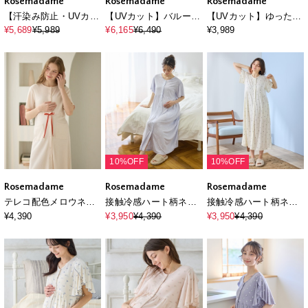
Rosemadame
Rosemadame
Rosemadame
【汗染み防止・UVカッ
【UVカット】バルーン
【UVカット】ゆったり
ト】フレンチスリーブ
袖 ギャザーワンピース
フリル袖 カットジャガ
¥5,689
¥5,989
¥6,165
¥6,490
¥3,989
スキッパ―シャツ マタ
｜マタニティ 授乳対応
ード マタニティ授乳ブ
ニティワンピース(マタ
サイドファスナー 産前
ラウス｜まくって授乳
ニティ&授乳服）授乳
産後対応
OK 産前産後対応（セ
口付き 授乳楽々 妊婦服
ットアップ対応）
産前・産後対応
10%OFF
10%OFF
Rosemadame
Rosemadame
Rosemadame
テレコ配色メロウネグ
接触冷感ハート柄ネグ
接触冷感ハート柄ネグ
リジェ/マタニティパジ
リジェ
リジェ
¥4,390
¥3,950
¥4,390
¥3,950
¥4,390
ャマ ワンピースパジャ
マ（マタニティ/ 妊婦
服）授乳楽々 妊婦服 産
前・産後対応