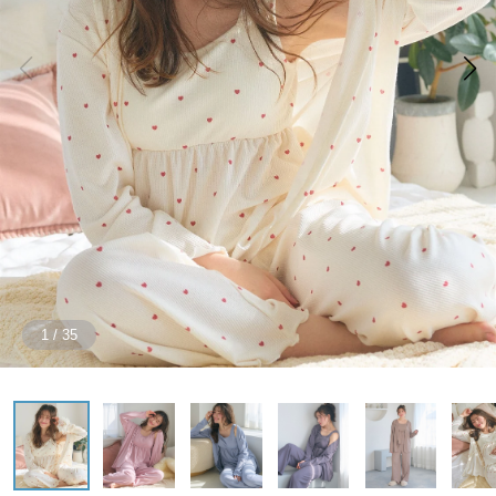
1
/
35