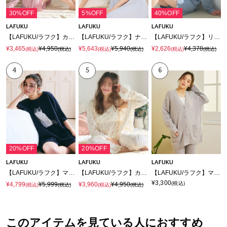
30%OFF
5%OFF
40%OFF
LAFUKU
LAFUKU
LAFUKU
【LAFUKU/ラフク】カップ付きワッフルショートパンツ3点SET/ルームウェア
【LAFUKU/ラフク】ナイトブラ付きルームウェア/ワンピース/ネグリジェ
【LAFUKU/ラフク】リブテレコルームウェア3点セット（ロング丈＆ショート丈パンツ）
¥3,465
¥4,950
¥5,643
¥5,940
¥2,626
¥4,378
(税込)
(税込)
(税込)
(税込)
(税込)
(税込)
4
5
6
20%OFF
20%OFF
LAFUKU
LAFUKU
LAFUKU
【LAFUKU/ラフク】マシュマロタッチアニマルジャガード半袖プルオーバー&ショートパンツSET（ルームウェア/パジャマ）
【LAFUKU/ラフク】カップ付きワッフルルームウェア3点SET◆新色・サイズ追加◆
【LAFUKU/ラフク】マシュマロニットもちふわネップニットＶネックカーディガン/ルームウェア（上下別売り）
¥3,300
(税込)
¥4,799
¥5,999
¥3,960
¥4,950
(税込)
(税込)
(税込)
(税込)
このアイテムを見ている人におすすめ