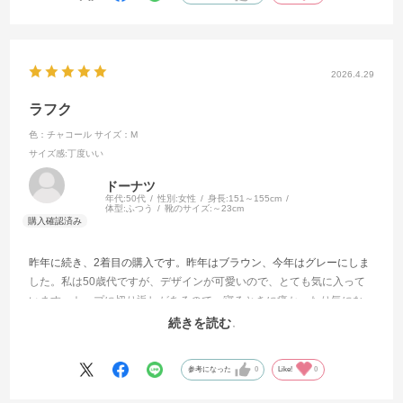
2026.4.29
ラフク
色：チャコール
サイズ：M
サイズ感
:丁度いい
ドーナツ
年代:
50代
性別:
女性
身長:
151～155cm
体型:
ふつう
靴のサイズ:
～23cm
昨年に続き、2着目の購入です。昨年はブラウン、今年はグレーにしま
した。私は50歳代ですが、デザインが可愛いので、とても気に入って
います。トップに切り返しがあるので、寝るときに痛かったり気にな
るかなぁと思いましたが、全く問題ありませんでした。春先はカーデ
続きを読む
ィガンも着てすべてインして寝ています。
参考になった
0
Like!
0