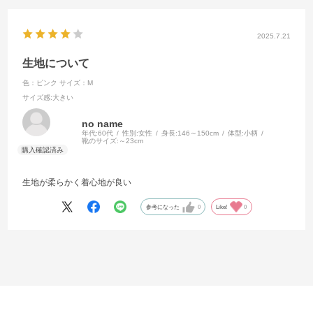
2025.7.21
生地について
色：ピンク
サイズ：M
サイズ感
:大きい
no name
年代:
60代
性別:
女性
身長:
146～150cm
体型:
小柄
靴のサイズ:
～23cm
生地が柔らかく着心地が良い
参考になった
0
Like!
0