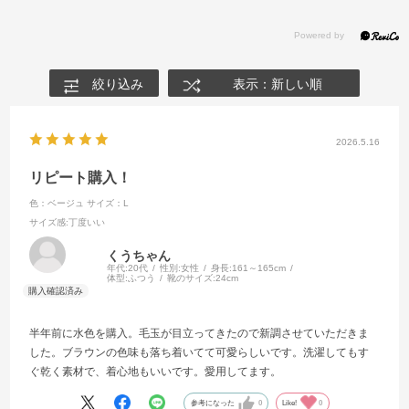
絞り込み
表示：新しい順
2026.5.16
リピート購入！
色：ベージュ
サイズ：L
サイズ感
:丁度いい
くうちゃん
年代:
20代
性別:
女性
身長:
161～165cm
体型:
ふつう
靴のサイズ:
24cm
半年前に水色を購入。毛玉が目立ってきたので新調させていただきま
した。ブラウンの色味も落ち着いてて可愛らしいです。洗濯してもす
ぐ乾く素材で、着心地もいいです。愛用してます。
参考になった
0
Like!
0