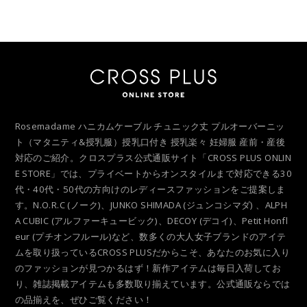
Rosemadame ハニカムケーブル チュニック丈 プルオーバーニッ
ト（マタニティ&授乳服）授乳口付き 授乳楽々 妊婦服 産前・産後
対応のご紹介。クロスプラス公式通販サイト「CROSS PLUS ONLIN
E STORE」では、プライベートからオンスタイルまで対応できる30
代・40代・50代の方向けのレディースファッションをご提案しま
す。N.O.R.C (ノーク)、JUNKO SHIMADA (ジュンコシマダ) 、ALPH
A CUBIC (アルファーキュービック)、DECOY (デコイ)、Petit Honfl
eur (プチオンフルール)など、数多くの大人女子ブランドのアイテ
ムを取り扱っているCROSS PLUSだからこそ、あなたのお気に入り
のファッションが見つかるはず！新作アイテムは毎日入荷してお
り、雑誌掲載アイテムも多数取り揃えています。公式通販ならでは
の品揃えを、ぜひご覧ください！