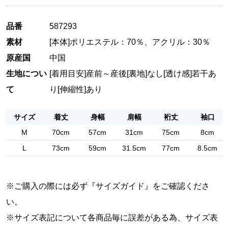
品番
587293
素材
[本体]ポリエステル：70％、アクリル：30％
原産国
中国
生地につい
[着用目安]産前～産後
[裏地]なし
[透け感]若干あ
て
り
[伸縮性]あり
サイズ
着丈
身幅
肩幅
裄丈
袖口
M
70cm
57cm
31cm
75cm
8cm
L
73cm
59cm
31.5cm
77cm
8.5cm
※ご購入の際には必ず『
サイズガイド
』をご確認くださ
い。
※サイズ表記について各商品毎に誤差がある為、サイズ表