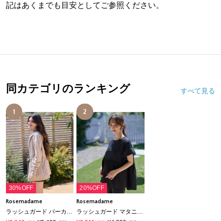
記はあくまでも目安としてご参照ください。
同カテゴリのランキング
すべて見る
1
2
30%OFF
20%OFF
Rosemadame
Rosemadame
ラッシュガード パーカー｜UVカット マタニティ 対応 体型カバー ウエスト調整 速乾
ラッシュガード マタニティ トップス｜UVカット フリル袖 体型カバー 水着 速乾