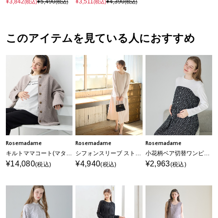
¥3,842
¥5,490
¥3,511
¥4,390
(税込)
(税込)
(税込)
(税込)
このアイテムを見ている人におすすめ
Rosemadame
Rosemadame
Rosemadame
キルトママコート(マタニティ&授乳服）授乳口付き 授乳楽々 妊婦服 産前・産後対応
シフォンスリーブ ストレッチジョーゼットワンピース（マタニティ/授乳服）授乳口付き 授乳楽々 妊婦服 産前・産後対応
小花柄ベア切替ワンピース（マタニティ/授乳服）授乳口付き 授乳楽々 妊婦服 産前・産後対応
¥14,080
¥4,940
¥2,963
(税込)
(税込)
(税込)