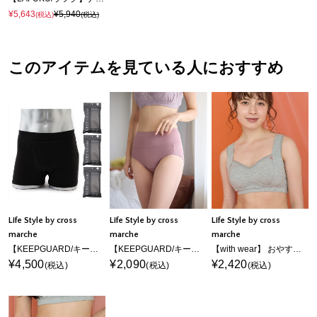
¥5,643
¥5,940
(税込)
(税込)
このアイテムを見ている人におすすめ
Life Style by cross
Life Style by cross
Life Style by cross
marche
marche
marche
【KEEPGUARD/キープガード】ナノファイン加工 尿漏れ対応パンツ メンズ 三枚組セット
【KEEPGUARD/キープガード FOR LADY】レディース 尿漏れ対応パンツ キープガード
【with wear】 おやすみ時間に寄り添うナイトブラ
¥4,500
¥2,090
¥2,420
(税込)
(税込)
(税込)