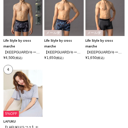
メール便
メール便
Life Style by cross
Life Style by cross
Life Style by cross
marche
marche
marche
【KEEPGUARD/キープガード】Newボクサーパンツ 尿漏れ 失禁 メンズ ナノファイン加工 尿漏れ対応パンツ メンズ 三枚組セット
【KEEPGUARD/キープガード】キープガード DRY尿漏れ対応パンツ メンズ
【KEEPGUARD/キープガード】Newボクサーパンツ 尿漏れ 失禁 メンズ ナノファイン加工
¥4,500
¥1,650
¥1,650
(税込)
(税込)
(税込)
4
5%OFF
LAFUKU
【LAFUKU/ラフク】ナイトブラ付きルームウェア/ワンピース/ネグリジェ