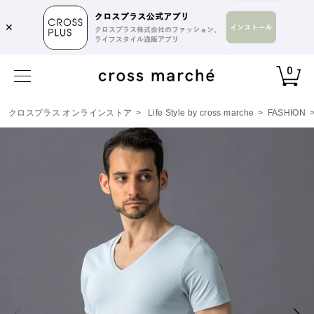
✕
0
クロスプラス オンラインストア
>
Life Style by cross marche
>
FASHION