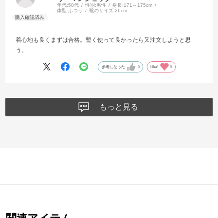
年代:
50代
性別:
男性
身長:
171～175cm
体型:
ふつう
靴のサイズ:
26cm
着心地も良くまずは合格。暫く使って良かったら又注文しようと思
う。
参考になった
0
Like!
0
もっと見る