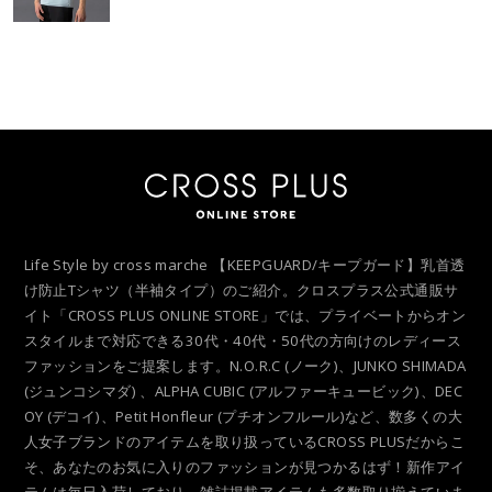
Life Style by cross marche 【KEEPGUARD/キープガード】乳首透
け防止Tシャツ（半袖タイプ）のご紹介。クロスプラス公式通販サ
イト「CROSS PLUS ONLINE STORE」では、プライベートからオン
スタイルまで対応できる30代・40代・50代の方向けのレディース
ファッションをご提案します。N.O.R.C (ノーク)、JUNKO SHIMADA
(ジュンコシマダ) 、ALPHA CUBIC (アルファーキュービック)、DEC
OY (デコイ)、Petit Honfleur (プチオンフルール)など、数多くの大
人女子ブランドのアイテムを取り扱っているCROSS PLUSだからこ
そ、あなたのお気に入りのファッションが見つかるはず！新作アイ
テムは毎日入荷しており、雑誌掲載アイテムも多数取り揃えていま