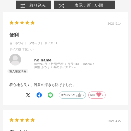
絞り込み
表示：新しい順
2026.5.14
便利
色：ホワイト（Vネック）
サイズ：L
サイズ感
:丁度いい
no name
年代:
40代
性別:
男性
身長:
161～165cm
体型:
ふつう
靴のサイズ:
25cm
着心地も良く、乳首の浮きも防げました。
参考になった
0
Like!
1
2026.4.27