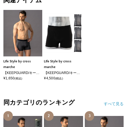
関連アイテム
Life Style by cross
Life Style by cross
marche
marche
【KEEPGUARD/キープガード】Newボクサーパンツ 尿漏れ 失禁 メンズ ナノファイン加工
【KEEPGUARD/キープガード】ナノファイン加工 尿漏れ対応パンツ メンズ 三枚組セット
¥1,650
¥4,500
(税込)
(税込)
同カテゴリのランキング
すべて見る
1
2
3