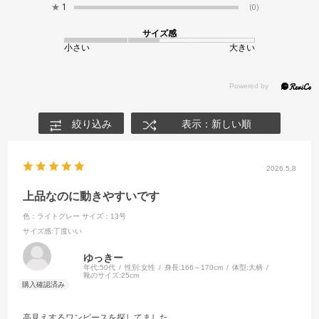
★
1
(0)
サイズ感
小さい
大きい
絞り込み
表示：新しい順
2026.5.8
上品なのに動きやすいです
色：ライトグレー
サイズ：13号
サイズ感
:丁度いい
ゆっきー
年代:
50代
性別:
女性
身長:
166～170cm
体型:
大柄
靴のサイズ:
25cm
高見えするワンピースを探してました。