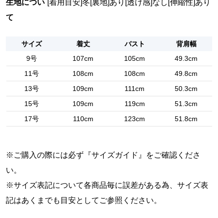
生地につい
[着用目安]冬
[裏地]あり
[透け感]なし
[伸縮性]あり
て
サイズ
着丈
バスト
背肩幅
9号
107cm
105cm
49.3cm
11号
108cm
108cm
49.8cm
13号
109cm
111cm
50.3cm
15号
109cm
119cm
51.3cm
17号
110cm
123cm
51.8cm
※ご購入の際には必ず『
サイズガイド
』をご確認くださ
い。
※サイズ表記について各商品毎に誤差がある為、サイズ表
記はあくまでも目安としてご参照ください。