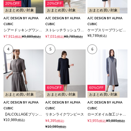
20%OFF
20%OFF
おまとめ買い対象
おまとめ買い対象
おまとめ買い対象
A/C DESIGN BY ALPHA
A/C DESIGN BY ALPHA
A/C DESIGN BY ALPHA
CUBIC
CUBIC
CUBIC
シアードッキングワンピース
ストレッチラッシュワンピース【はっ水・接触冷感・ストレッチ】
ケープスリーブワンピース
¥8,789
(税込)
¥7,911
¥9,889
¥7,031
¥8,789
(税込)
(税込)
(税込)
(税込)
4
5
6
60%OFF
60%OFF
おまとめ買い対象
おまとめ買い対象
おまとめ買い対象
A/C DESIGN BY ALPHA
A/C DESIGN BY ALPHA
A/C DESIGN BY ALPHA
CUBIC
CUBIC
CUBIC
【ALCOLLAGEプリント】ハーフスリーブプリントワンピース
リネンライクワンピース
ローズオイル加工ジャンスカ
¥10,989
(税込)
¥4,395
¥3,955
¥9,889
(税込)
(税込)
(税込)
¥10,989
(税込)