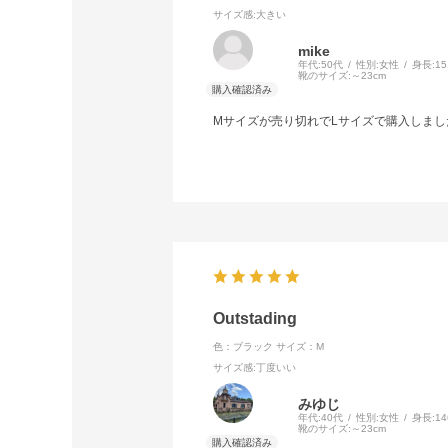
サイズ感
:大きい
mike
年代:
50代
性別:
女性
身長:
1
靴のサイズ:
～23cm
Mサイズが売り切れでLサイズで購入しま
Outstading
色：ブラック
サイズ：M
サイズ感
:丁度いい
みゆじ
年代:
40代
性別:
女性
身長:
1
靴のサイズ:
～23cm