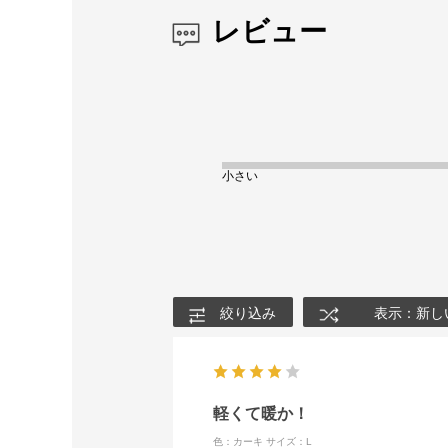
レビュー
小さい
絞り込み
表示：新し
軽くて暖か！
色：カーキ
サイズ：L