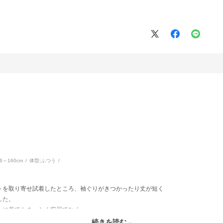
56～160cm
体型:
ふつう
トを取り寄せ試着したところ、袖ぐりがきつかったり丈が短く
した。
上に着てもまったく窮屈でなく
した。
続きを読む