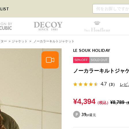
LIST
ウター
>
ジャケット
>
ノーカラーキルトジャケット
LE SOUK HOLIDAY
50%OFF
SOLD OUT
ノーカラーキルトジャ
4.7
（3）
レビ
¥4,394
¥8,789
（税込）
（
39
pt還元