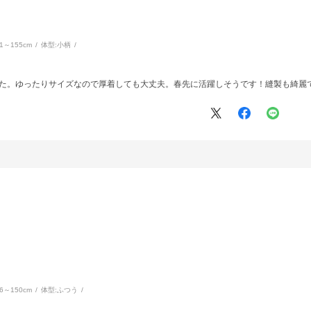
51～155cm
体型:
小柄
した。ゆったりサイズなので厚着しても大丈夫。春先に活躍しそうです！縫製も綺麗
46～150cm
体型:
ふつう