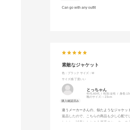
Can go with any outfit
素敵なジャケット
色：ブラック
サイズ：M
サイズ感
:丁度いい
とっちゃん
年代:
60代
性別:
女性
身長:
1
靴のサイズ:
～23cm
違うメーカーさんの、似たようなジャケッ
返品したので、こちらの商品も少し心配で
しかし、試着したところ厚手のセーターの
Mサイズでもゆとりがあり、脱ぎ着も楽で