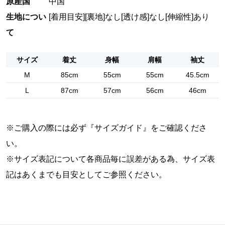
原産国
中国
生地につい
[着用目安]
[裏地]なし
[透け感]なし
[伸縮性]あり
て
サイズ
着丈
身幅
肩幅
袖丈
M
85cm
55cm
55cm
45.5cm
L
87cm
57cm
56cm
46cm
※ご購入の際には必ず『
サイズガイド
』をご確認くださ
い。
※サイズ表記について各商品毎に誤差がある為、サイズ表
記はあくまでも目安としてご参照ください。