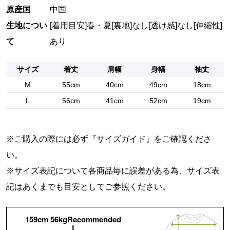
原産国
中国
生地につい
[着用目安]春・夏
[裏地]なし
[透け感]なし
[伸縮性]
て
あり
サイズ
着丈
肩幅
身幅
袖丈
M
55cm
40cm
49cm
18cm
L
56cm
41cm
52cm
19cm
※ご購入の際には必ず『
サイズガイド
』をご確認くださ
い。
※サイズ表記について各商品毎に誤差がある為、サイズ表
記はあくまでも目安としてご参照ください。
159cm 56kgRecommended
L