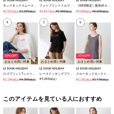
LE SOUK HOLIDAY
LE SOUK HOLIDAY
LE SOUK HOLIDAY
モックネックスムースTシャツ【接触冷感・吸水速乾】
フォトプリントドルマンTシャツ【接触冷感・吸水速乾】
《WEB限定》配色衿カットジャガードプルオーバー
¥2,631
¥3,289
¥3,457
¥5,489
¥3,696
¥6,600
(税込)
(税込)
(税込)
(税込)
(税込)
(税込)
4
5
6
50%OFF
20%OFF
おまとめ買い対象
おまとめ買い対象
おまとめ買い対象
LE SOUK HOLIDAY
LE SOUK HOLIDAY
LE SOUK HOLIDAY
ロゴプリントTシャツ【接触冷感・吸水速乾】
レースドッキングプリントTシャツ【接触冷感・吸水速乾】
クルーネックタンクトップ【接触冷感・吸水速乾】
¥5,489
(税込)
¥2,194
¥4,389
¥2,191
¥2,739
(税込)
(税込)
(税込)
(税込)
このアイテムを見ている人におすすめ