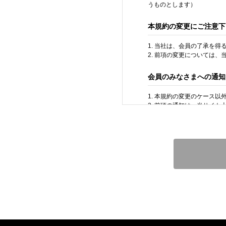
うものとします）
本規約の変更にご注意下
1. 当社は、会員の了承を
2. 前項の変更については
会員のみなさまへの通知
1. 本規約の変更のケース
2. 前項の通知は、当サイ
会員登録について
当サイトにおいてのご購入
なお会員登録は無料です。
※ログインには、会員登録
会員のみなさまから提供
当サイトを利用するにあた
人情報を適切かつ確実に管
※チャートなど一個人が特