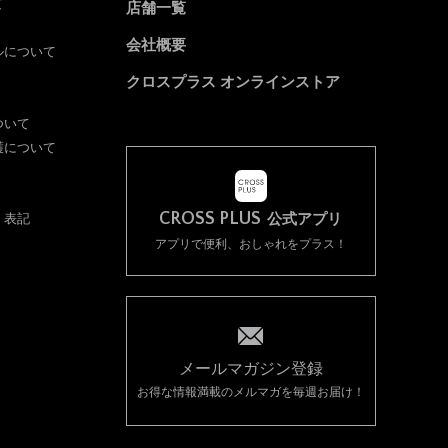
て
店舗一覧
因する会員又は他の第三者が被
会社概要
ルについて
クロスプラス オンラインストア
ついて
護について
CROSS PLUS
く表記
公式アプリ
アプリで便利、おしゃれをプラス！
て解決し、当社に迷惑を掛け或
償をする一切の義務はないもの
ものとします。
メールマガジン登録
お得な情報満載のメルマガを毎週お届け！
情報の変更手続きを行って下さ