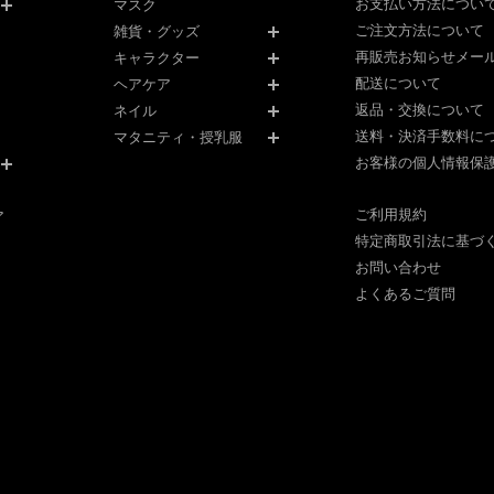
騒乱、労働争議等により当サイトの提供ができなくなった場合
お支払い方法につい
マスク
技術上当社が当サイトの一時的な中断が必要と判断した場合
ご注文方法について
雑貨・グッズ
合以外の事由により当サイトの提供の遅延又は中断等が発生したとしても、これに起
再販売お知らせメー
キャラクター
任をも負わないものとします。
配送について
ヘアケア
返品・交換について
ネイル
送料・決済手数料に
マタニティ・授乳服
為を禁止します。
お客様の個人情報保
は当社の著作権、その他知的所有権を侵害する行為
ログラム等を送信又は書き込む行為
行為
ご利用規約
ア
イトを利用する行為
特定商取引法に基づ
お問い合わせ
為
為
よくあるご質問
にあたり、第三者に対して損害を与えた場合、当該会員は、自己の責任と費用をもっ
ものとします。
により発生した会員の損害全てに対し、いかなる責任をも負わないものとし、損害賠
当社に損害を与えた場合、当社は、当該会員に対して被った損害の賠償を請求できる
いて
号その他当社への届出内容に変更があった場合は、当サイト所定の方法において登録