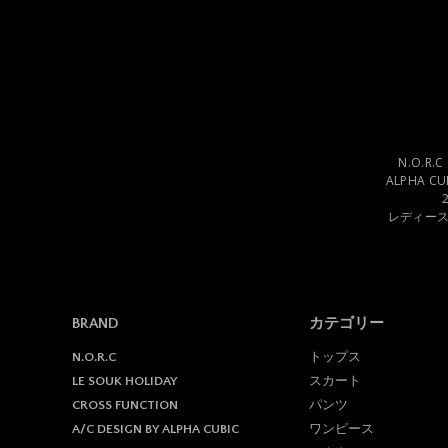
お客様からの会員登録を
会員登録の申し込みを当社
たことがある場合など、当
また一度承認した会員であ
個人利用以外に転用、商
N.O.R
ALPHA C
当サイトを利用する会員は
レディー
掲載内容について
当社が提供する当サイトの
ついていかなる保証も負わ
BRAND
カテゴリー
サービスを一時的に中断
トップス
N.O.R.C
1. 当社は、以下の何れか
スカート
LE SOUK HOLIDAY
(a) 当サイトのシステムの
パンツ
CROSS FUNCTION
(b) 火災、停電等により当
ワンピース
A/C DESIGN BY ALPHA CUBIC
(c) 地震、噴火、洪水、