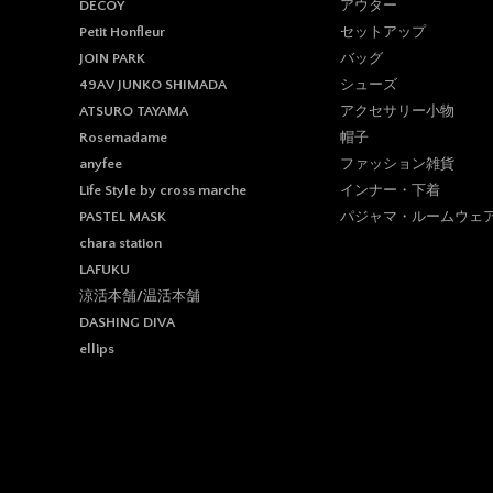
(d) 戦争、動乱、暴動、
アウター
DECOY
(e) その他、運用上或は
セットアップ
Petit Honfleur
2. 当社は、前項各号の場
バッグ
JOIN PARK
った損害について一切の責
シューズ
49AV JUNKO SHIMADA
禁止事項
アクセサリー小物
ATSURO TAYAMA
帽子
Rosemadame
1. 当サイト上では以下の行
ファッション雑貨
anyfee
(a) 他の会員、第三者又
インナー・下着
Life Style by cross marche
(b) 有害なコンピュータプ
(c) 第三者に不利益を与える
パジャマ・ルームウェ
PASTEL MASK
(d) 営利を目的として当サ
chara station
(e) 公序良俗に反する行為
LAFUKU
(f) 犯罪的行為に結びつく行
(g) その他、法令に反する行
涼活本舗/温活本舗
2. 会員が当サイトの利用
DASHING DIVA
は損害を与えることのない
ellips
3. 当社は当サイトの利用
とします。
4. 会員が本条に違反して
会員登録情報の変更につ
1. 会員は、住所、電話番