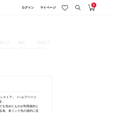
0
ログイン
マイページ
報入力
確認
登録完了
インストア」（ヘルプページ
す。
てを含めたものが利用規約と
る為、各リンク先の規約に従