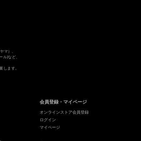
、過去に会員除名処分を受け
ただきます。
 タヤマ）、
フルール)など、
します。
。
案します。
。また当社が提供する情報に
会員登録・マイページ
オンラインストア会員登録
とがあります。
ログイン
マイページ