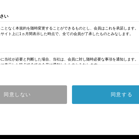
さい
得ることなく本規約を随時変更することができるものとし、会員はこれを承諾します。
、当サイト上に1ヵ月間表示した時点で、全ての会員が了承したものとみなします。
以外に当社が必要と判断した場合、当社は、会員に対し随時必要な事項を通知します。
ト上に表示した時点で全ての会員に通知したものとみなします。
には会員登録が必要になります。
同意しない
同意する
時に入力したメールアドレスおよびパスワードが必要になります。
された個人情報
って、会員の住所、電話番号、購入履歴などの大切な個人情報がネットサーバ上に登
理するものとし、法令などにより開示が求められる場合を除き、開示しないものとし
定できない範囲で集計する場合があります。