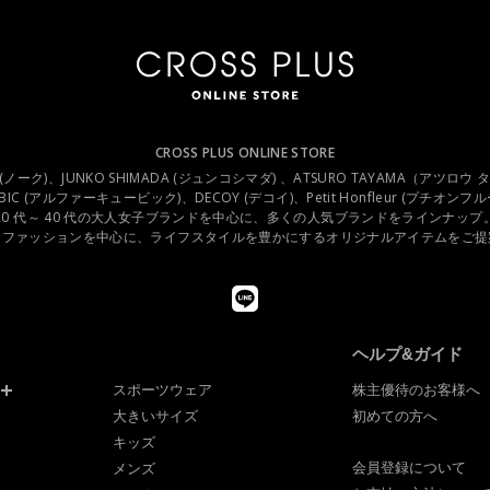
承認しない場合
が受けた際、架空の人物を登録した場合や、本人以外の第三者の会員登録をした場合
社が不適当と判断した時は、その会員登録を承認しない場合があります。
っても前述のいずれかであることが判明した場合は、ただちに承認を取り消させてい
CROSS PLUS ONLINE STORE
用することを禁止します
.C (ノーク)、JUNKO SHIMADA (ジュンコシマダ) 、ATSURO TAYAMA（アツロウ
UBIC (アルファーキュービック)、DECOY (デコイ)、Petit Honfleur (プチオン
当サイトに掲載されているいかなる情報もコピー、又は他へ転用することを禁止いた
20 代～ 40 代の大人女子ブランドを中心に、多くの人気ブランドをラインナップ
スファッションを中心に、ライフスタイルを豊かにするオリジナルアイテムをご提
掲載内容、営業内容は会員への通知をすることなく、変更や中止することがあります
ないものとします。
ヘルプ&ガイド
することがあります
スポーツウェア
株主優待のお客様へ
が生じた場合には、会員に事前に通知することなく、一時的に当サイトを中断するこ
大きいサイズ
初めての方へ
保守を定期的に又は緊急に行う場合
キッズ
サイトの提供ができなくなった場合
会員登録について
メンズ
津波等の天災により当サイトの提供ができなくなった場合