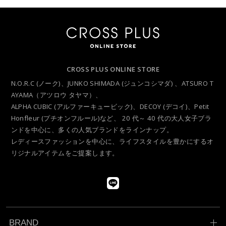
は、会員に対し随時必要な事項を通知します。
2. 前項の通知は、当サイト上に表示した時点で全ての会員に通知し
たものとみなします。
会員登録について
当サイトにおいてのご購入には会員登録が必要になります。
CROSS PLUS ONLINE STORE
なお会員登録は無料です。
N.O.R.C (ノーク)、JUNKO SHIMADA (ジュンコシマダ) 、ATSURO T
※ログインには、会員登録時に入力したメールアドレスおよびパス
AYAMA（アツロウ タヤマ）、
ワードが必要になります。
ALPHA CUBIC (アルファーキュービック)、DECOY (デコイ)、Petit
Honfleur (プチオンフルール)など、
20 代～ 40 代の大人女子ブラ
会員のみなさまから提供された個人情報
ンドを中心に、多くの人気ブランドをラインナップ。
レディースファッションを中心に、ライフスタイルを豊かにするオ
当サイトを利用するにあたって、会員の住所、電話番号、購入履歴
リジナルアイテムをご提案します。
などの大切な個人情報がネットサーバ上に登録されますが、当社は
その個人情報を適切かつ確実に管理するものとし、法令などにより
開示が求められる場合を除き、開示しないものとします。
※チャートなど一個人が特定できない範囲で集計する場合がありま
す。
BRAND
お客様からの会員登録を承認しない場合