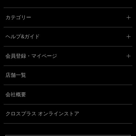
会員登録の申し込みを当社が受けた際、架空の人物を登録した場合
カテゴリー
や、本人以外の第三者の会員登録をした場合、過去に会員除名処分
を受けたことがある場合など、当社が不適当と判断した時は、その
会員登録を承認しない場合があります。
ヘルプ&ガイド
また一度承認した会員であっても前述のいずれかであることが判明
した場合は、ただちに承認を取り消させていただきます。
会員登録・マイページ
個人利用以外に転用、商用することを禁止します
当サイトを利用する会員は当サイトに掲載されているいかなる情報
店舗一覧
もコピー、又は他へ転用することを禁止いたします。
掲載内容について
会社概要
当社が提供する当サイトの掲載内容、営業内容は会員への通知をす
ることなく、変更や中止することがあります。また当社が提供する
クロスプラス オンラインストア
情報についていかなる保証も負わないものとします。
サービスを一時的に中断することがあります