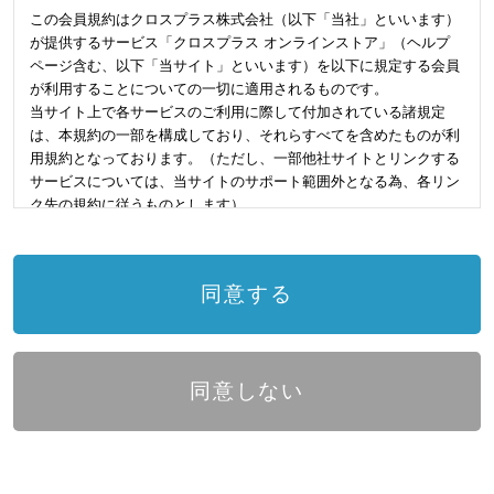
この会員規約はクロスプラス株式会社（以下「当社」といいます）
が提供するサービス「クロスプラス オンラインストア」（ヘルプ
ページ含む、以下「当サイト」といいます）を以下に規定する会員
が利用することについての一切に適用されるものです。
当サイト上で各サービスのご利用に際して付加されている諸規定
は、本規約の一部を構成しており、それらすべてを含めたものが利
用規約となっております。（ただし、一部他社サイトとリンクする
サービスについては、当サイトのサポート範囲外となる為、各リン
ク先の規約に従うものとします）
本規約の変更にご注意下さい
同意する
1. 当社は、会員の了承を得ることなく本規約を随時変更することが
できるものとし、会員はこれを承諾します。
2. 前項の変更については、当サイト上に1ヵ月間表示した時点で、
全ての会員が了承したものとみなします。
同意しない
会員のみなさまへの通知
1. 本規約の変更のケース以外に当社が必要と判断した場合、当社