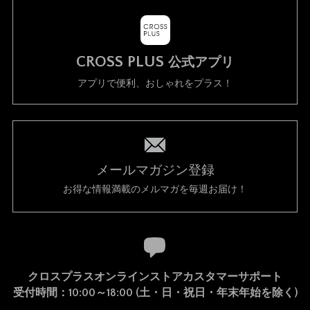
1. 当社は、以下の何れかが生じた場合には、会員に事前に通知する
ことなく、一時的に当サイトを中断することがあります。
(a) 当サイトのシステムの保守を定期的に又は緊急に行う場合
CROSS PLUS
公式アプリ
(b) 火災、停電等により当サイトの提供ができなくなった場合
(c) 地震、噴火、洪水、津波等の天災により当サイトの提供ができ
アプリで便利、おしゃれをプラス！
なくなった場合
(d) 戦争、動乱、暴動、騒乱、労働争議等により当サイトの提供が
できなくなった場合
(e) その他、運用上或は技術上当社が当サイトの一時的な中断が必
要と判断した場合
2. 当社は、前項各号の場合以外の事由により当サイトの提供の遅延
メールマガジン登録
又は中断等が発生したとしても、これに起因する会員又は他の第三
お得な情報満載のメルマガを毎週お届け！
者が被った損害について一切の責任をも負わないものとします。
禁止事項
1. 当サイト上では以下の行為を禁止します。
(a) 他の会員、第三者又は当社の著作権、その他知的所有権を侵害
クロスプラスオンラインストアカスタマーサポート
する行為
受付時間：10:00～18:00 (土・日・祝日・年末年始を除く)
(b) 有害なコンピュータプログラム等を送信又は書き込む行為