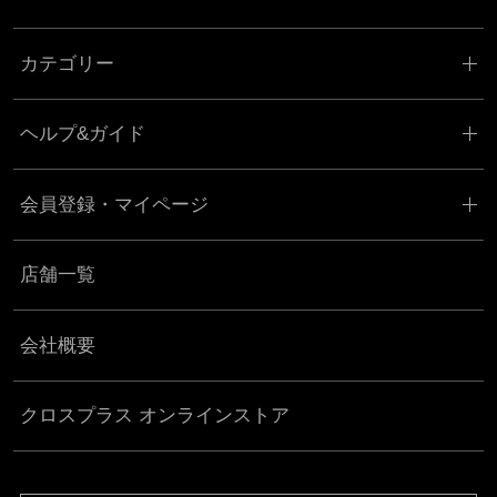
会員登録の申し込みを当社が受けた際、架空の人物を登録した場合
カテゴリー
や、本人以外の第三者の会員登録をした場合、過去に会員除名処分
を受けたことがある場合など、当社が不適当と判断した時は、その
会員登録を承認しない場合があります。
ヘルプ&ガイド
また一度承認した会員であっても前述のいずれかであることが判明
した場合は、ただちに承認を取り消させていただきます。
会員登録・マイページ
個人利用以外に転用、商用することを禁止します
当サイトを利用する会員は当サイトに掲載されているいかなる情報
店舗一覧
もコピー、又は他へ転用することを禁止いたします。
掲載内容について
会社概要
当社が提供する当サイトの掲載内容、営業内容は会員への通知をす
ることなく、変更や中止することがあります。また当社が提供する
クロスプラス オンラインストア
情報についていかなる保証も負わないものとします。
サービスを一時的に中断することがあります