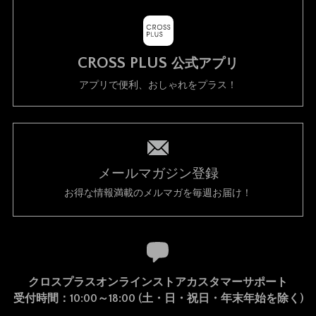
1. 当社は、以下の何れかが生じた場合には、会員に事前に通知する
ことなく、一時的に当サイトを中断することがあります。
(a) 当サイトのシステムの保守を定期的に又は緊急に行う場合
CROSS PLUS
公式アプリ
(b) 火災、停電等により当サイトの提供ができなくなった場合
(c) 地震、噴火、洪水、津波等の天災により当サイトの提供ができ
アプリで便利、おしゃれをプラス！
なくなった場合
(d) 戦争、動乱、暴動、騒乱、労働争議等により当サイトの提供が
できなくなった場合
(e) その他、運用上或は技術上当社が当サイトの一時的な中断が必
要と判断した場合
2. 当社は、前項各号の場合以外の事由により当サイトの提供の遅延
メールマガジン登録
又は中断等が発生したとしても、これに起因する会員又は他の第三
お得な情報満載のメルマガを毎週お届け！
者が被った損害について一切の責任をも負わないものとします。
禁止事項
1. 当サイト上では以下の行為を禁止します。
(a) 他の会員、第三者又は当社の著作権、その他知的所有権を侵害
クロスプラスオンラインストアカスタマーサポート
する行為
受付時間：10:00～18:00 (土・日・祝日・年末年始を除く)
(b) 有害なコンピュータプログラム等を送信又は書き込む行為