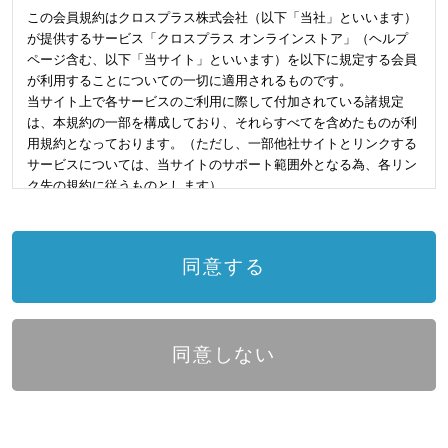
この会員規約はクロスプラス株式会社（以下「当社」といいます）
が提供するサービス「クロスプラス オンラインストア」（ヘルプ
ページ含む、以下「当サイト」といいます）を以下に規定する会員
が利用することについての一切に適用されるものです。
当サイト上で各サービスのご利用に際して付加されている諸規定
は、本規約の一部を構成しており、それらすべてを含めたものが利
用規約となっております。（ただし、一部他社サイトとリンクする
サービスについては、当サイトのサポート範囲外となる為、各リン
ク先の規約に従うものとします）
本規約の変更にご注意下さい
同意する
1. 当社は、会員の了承を得ることなく本規約を随時変更することが
できるものとし、会員はこれを承諾します。
2. 前項の変更については、当サイト上に1ヵ月間表示した時点で、
全ての会員が了承したものとみなします。
同意しない
会員のみなさまへの通知
1. 本規約の変更のケース以外に当社が必要と判断した場合、当社