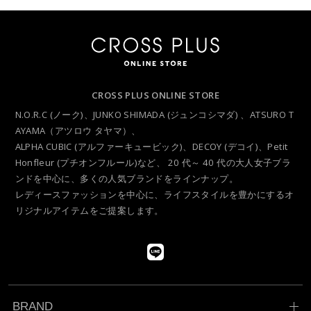
は、会員に対し随時必要な事項を通知します。
2. 前項の通知は、当サイト上に表示した時点で全ての会員に通知し
たものとみなします。
会員登録について
当サイトにおいてのご購入には会員登録が必要になります。
CROSS PLUS ONLINE STORE
なお会員登録は無料です。
N.O.R.C (ノーク)、JUNKO SHIMADA (ジュンコシマダ) 、ATSURO T
※ログインには、会員登録時に入力したメールアドレスおよびパス
AYAMA（アツロウ タヤマ）、
ワードが必要になります。
ALPHA CUBIC (アルファーキュービック)、DECOY (デコイ)、Petit
Honfleur (プチオンフルール)など、
20 代～ 40 代の大人女子ブラ
会員のみなさまから提供された個人情報
ンドを中心に、多くの人気ブランドをラインナップ。
レディースファッションを中心に、ライフスタイルを豊かにするオ
当サイトを利用するにあたって、会員の住所、電話番号、購入履歴
リジナルアイテムをご提案します。
などの大切な個人情報がネットサーバ上に登録されますが、当社は
その個人情報を適切かつ確実に管理するものとし、法令などにより
開示が求められる場合を除き、開示しないものとします。
※チャートなど一個人が特定できない範囲で集計する場合がありま
す。
BRAND
お客様からの会員登録を承認しない場合