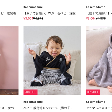
Rosemadame
Rosemadame
ベビー退院着
【親子でお揃い】Ｗガーゼベビー退院着/
【親子でお揃い】
コットン100％
コットン100％
¥3,064
¥4,378
¥3,064
¥4,378
20%OFF
30%OFF
Rosemadame
Rosemadame
ース（女の
ベビー 紋付袴ロンパース（男の子）
アニマルバスローブ