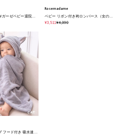
Rosemadame
Ｗガーゼベビー退院着/
ベビー リボン付き袴ロンパース（女の
子）
¥3,511
¥4,390
 フード付き 吸水速乾