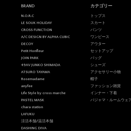
BRAND
カテゴリー
トップス
N.O.R.C
スカート
LE SOUK HOLIDAY
パンツ
CROSS FUNCTION
ワンピース
A/C DESIGN BY ALPHA CUBIC
アウター
DECOY
セットアップ
Petit Honfleur
バッグ
JOIN PARK
シューズ
49AV JUNKO SHIMADA
アクセサリー小物
ATSURO TAYAMA
帽子
Rosemadame
ファッション雑貨
anyfee
インナー・下着
Life Style by cross marche
パジャマ・ルームウェ
PASTEL MASK
chara station
LAFUKU
涼活本舗/温活本舗
DASHING DIVA