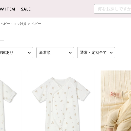
W ITEM
SALE
ベビー・ママ雑貨
>
ベビー
ビー
在庫あり
新着順
通常・定期全て