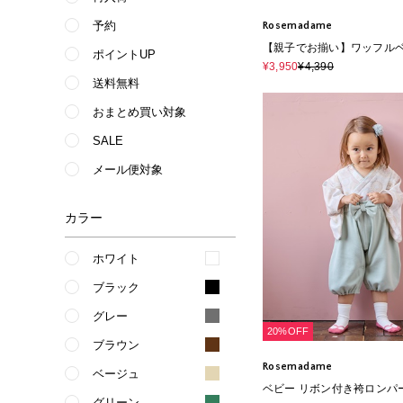
予約
Rosemadame
【親子でお揃い】ワッフル
ポイントUP
¥3,950
¥4,390
送料無料
おまとめ買い対象
SALE
メール便対象
カラー
ホワイト
ブラック
グレー
20%OFF
ブラウン
Rosemadame
ベージュ
ベビー リボン付き袴ロンパ
グリーン