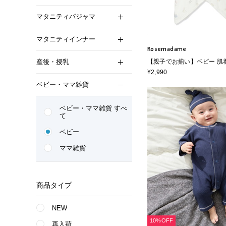
マタニティパジャマ
マタニティインナー
Rosemadame
産後・授乳
【親子でお揃い】ベビー 肌
100％ クマ柄 アニマル柄 
¥2,990
新生児 出産準備 出産祝い
ベビー・ママ雑貨
ベビー・ママ雑貨 すべ
て
ベビー
ママ雑貨
商品タイプ
NEW
10%OFF
再入荷