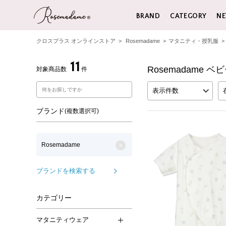
BRAND
CATEGORY
NE
クロスプラス オンラインストア
>
Rosemadame
>
マタニティ・授乳服
>
11
Rosemadame ベ
対象商品数
件
表示件数
ブランド
(複数選択可)
Rosemadame
ブランドを検索する
カテゴリー
マタニティウェア