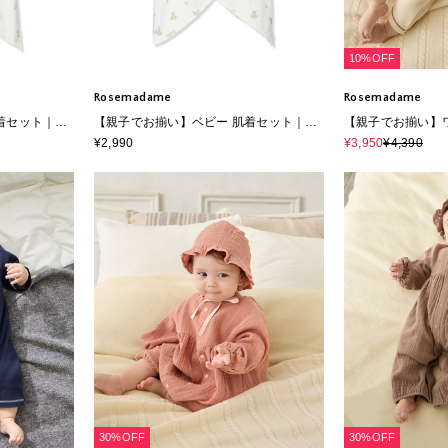
10%OFF
Rosemadame
Rosemadame
着セット｜綿
【親子でお揃い】ベビー 肌着セット｜綿
【親子でお揃い】
フライス素材
100％ クマ柄 アニマル柄 フライス素材
¥2,990
¥3,950
¥4,390
新生児 出産準備 出産祝い
30%OFF
30%OFF