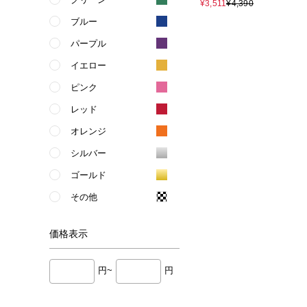
子）
¥3,511
¥4,390
ブルー
パープル
イエロー
ピンク
レッド
オレンジ
シルバー
ゴールド
その他
価格
表示
円~
円