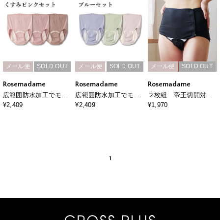
メール便
SOLD OUT
メール便
SOLD OUT
メール便
SOLD OUT
Rosemadame
Rosemadame
Rosemadame
広範囲防水加工でモレ
広範囲防水加工でモレ
２枚組 帝王切開対応
対策できる産褥ショー
対策できる産褥ショー
片開産褥ショーツ
¥2,409
¥2,409
¥1,970
ツ〔3枚組〕大きいサイ
ツ〔3枚組〕大きいサイ
ズ
ズ
1