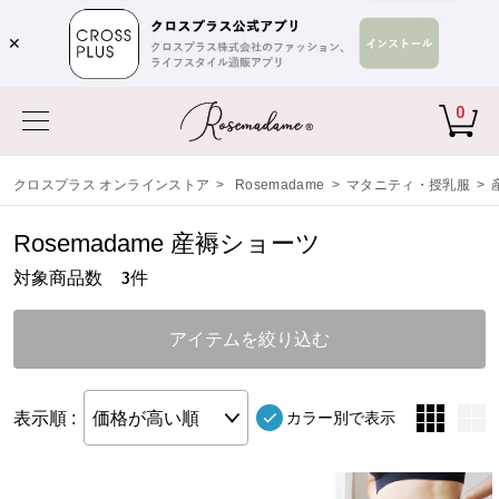
✕
0
クロスプラス オンラインストア
>
Rosemadame
>
マタニティ・授乳服
>
Rosemadame 産褥ショーツ
対象商品数
件
3
アイテムを絞り込む
表示順 :
価格が高い順
カラー別で表示