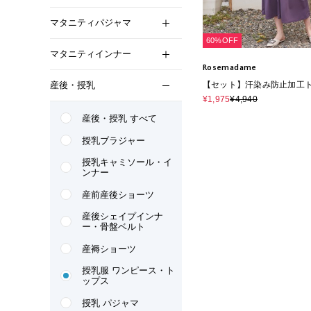
マタニティパジャマ
60%OFF
マタニティインナー
Rosemadame
産後・授乳
【セット】汗染み防止加工
触冷感キャミワンピ（マタ
¥1,975
¥4,940
服）
産後・授乳 すべて
授乳ブラジャー
授乳キャミソール・イ
ンナー
産前産後ショーツ
産後シェイプインナ
ー・骨盤ベルト
産褥ショーツ
授乳服 ワンピース・ト
ップス
授乳 パジャマ