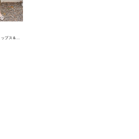
トップス＆接
ニティ&授乳