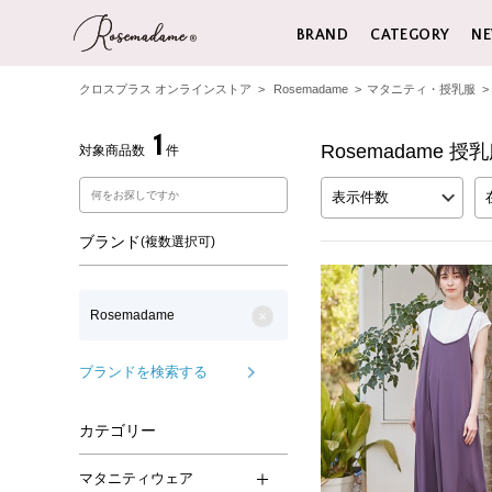
BRAND
CATEGORY
NE
クロスプラス オンラインストア
>
Rosemadame
>
マタニティ・授乳服
>
1
Rosemadame
対象商品数
件
表示件数
ブランド
(複数選択可)
Rosemadame
ブランドを検索する
カテゴリー
マタニティウェア