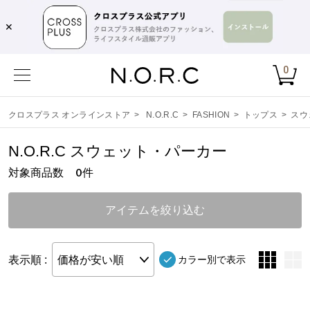
✕
0
クロスプラス オンラインストア
>
N.O.R.C
>
FASHION
>
トップス
>
スウ
N.O.R.C スウェット・パーカー
対象商品数
件
0
アイテムを絞り込む
表示順 :
価格が安い順
カラー別で表示