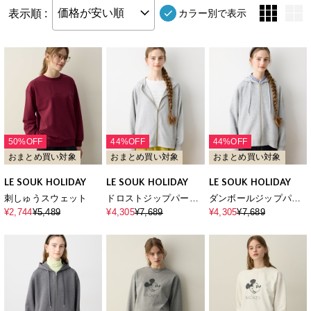
表示順 :
価格が安い順
カラー別で表示
50%OFF
44%OFF
44%OFF
おまとめ買い対象
おまとめ買い対象
おまとめ買い対象
LE SOUK HOLIDAY
LE SOUK HOLIDAY
LE SOUK HOLIDAY
刺しゅうスウェット
ドロストジップパーカ
ダンボールジップパー
ー
カー
¥2,744
¥5,489
¥4,305
¥7,689
¥4,305
¥7,689