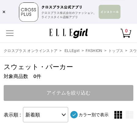
✕
0
クロスプラス オンラインストア
>
ELLEgirl
>
FASHION
>
トップス
>
スウ
スウェット・パーカー
対象商品数
件
0
アイテムを絞り込む
表示順 :
新着順
カラー別で表示