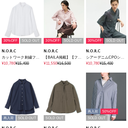
30%OFF
SOLD OUT
30%OFF
SOLD OUT
30%OFF
SOLD OUT
N.O.R.C
N.O.R.C
N.O.R.C
カットワーク刺繍フリ
【BAILA掲載】【フレ
シアーデニムCPOシャ
ルシャツ
ンチリネン】ガールフ
ツ
¥10,780
¥15,400
¥11,550
¥16,500
¥10,780
¥15,400
レンドシャツ
再入荷
50%OFF
再入荷
SOLD OUT
SOLD OUT
SOLD OUT