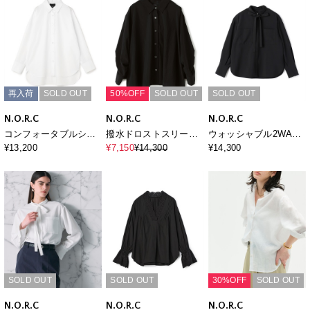
再入荷
SOLD OUT
50%OFF
SOLD OUT
SOLD OUT
N.O.R.C
N.O.R.C
N.O.R.C
コンフォータブルシャ
撥水ドロストスリーブ
ウォッシャブル2WAY
ツ
シャツ【NYLON
バンドカラーシャツ
¥13,200
¥7,150
¥14,300
¥14,300
WATER PROOF】
【CLEAN MOTION】
SOLD OUT
SOLD OUT
30%OFF
SOLD OUT
N.O.R.C
N.O.R.C
N.O.R.C