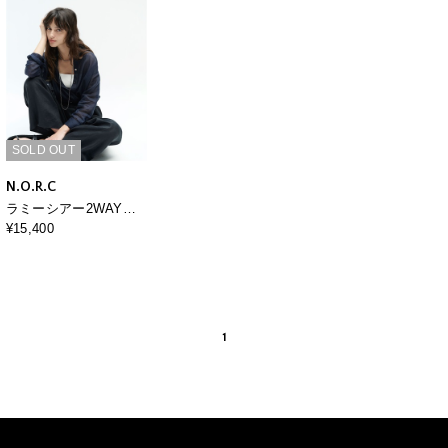
SOLD OUT
N.O.R.C
ラミーシアー2WAYシ
ャツ
¥15,400
1