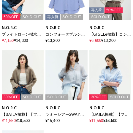
再入荷
50%OFF
50%OFF
SOLD OUT
再入荷
SOLD OUT
SOLD OUT
N.O.R.C
N.O.R.C
N.O.R.C
ブライトローン撥水フ
コンフォータブルシャ
【GISELe掲載】コンフ
リルブラウス【AIRY
ツ
ォータブルシャツ
¥7,150
¥14,300
¥13,200
¥6,600
¥13,200
MOTION】
30%OFF
SOLD OUT
SOLD OUT
30%OFF
SOLD OUT
N.O.R.C
N.O.R.C
N.O.R.C
【BAILA掲載】【フレ
ラミーシアー2WAYシ
【BAILA掲載】【フレ
ンチリネン】ガールフ
ャツ
ンチリネン】ガールフ
¥11,550
¥16,500
¥15,400
¥11,550
¥16,500
レンドシャツ
レンドシャツ