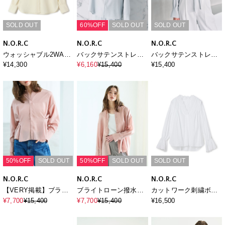
SOLD OUT
60%OFF
SOLD OUT
SOLD OUT
N.O.R.C
N.O.R.C
N.O.R.C
ウォッシャブル2WAY
バックサテンストレッ
バックサテンストレッ
バンドカラーシャツ
チラウンドネックブラ
チボウタイブラウス
¥14,300
¥6,160
¥15,400
¥15,400
【CLEAN MOTION】
ウス
50%OFF
SOLD OUT
50%OFF
SOLD OUT
SOLD OUT
N.O.R.C
N.O.R.C
N.O.R.C
【VERY掲載】ブライ
ブライトローン撥水シ
カットワーク刺繍ボリ
トローン撥水フォルム
ャツ【AIRY
ュームスリーブブラウ
¥7,700
¥15,400
¥7,700
¥15,400
¥16,500
ブラウス【AIRY
MOTION】
ス
MOTION】