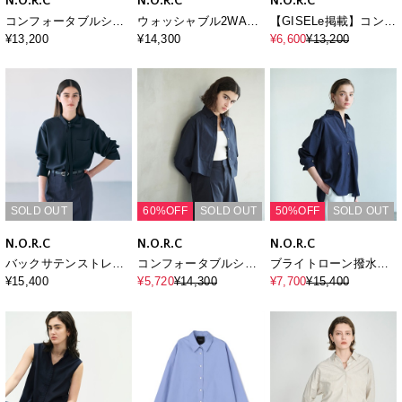
N.O.R.C
N.O.R.C
N.O.R.C
コンフォータブルシャ
ウォッシャブル2WAY
【GISELe掲載】コンフ
ツ
バンドカラーシャツ
ォータブルシャツ
¥13,200
¥14,300
¥6,600
¥13,200
【CLEAN MOTION】
SOLD OUT
60%OFF
SOLD OUT
50%OFF
SOLD OUT
N.O.R.C
N.O.R.C
N.O.R.C
バックサテンストレッ
コンフォータブルショ
ブライトローン撥水シ
チボウタイブラウス
ートドレスシャツ
ャツ【AIRY
¥15,400
¥5,720
¥14,300
¥7,700
¥15,400
MOTION】