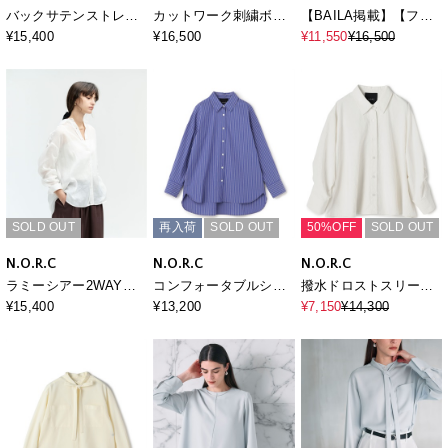
バックサテンストレッ
カットワーク刺繍ボリ
【BAILA掲載】【フレ
チボウタイブラウス
ュームスリーブブラウ
ンチリネン】ガールフ
¥15,400
¥16,500
¥11,550
¥16,500
ス
レンドシャツ
SOLD OUT
再入荷
SOLD OUT
50%OFF
SOLD OUT
N.O.R.C
N.O.R.C
N.O.R.C
ラミーシアー2WAYシ
コンフォータブルシャ
撥水ドロストスリーブ
ャツ
ツ
シャツ【NYLON
¥15,400
¥13,200
¥7,150
¥14,300
WATER PROOF】