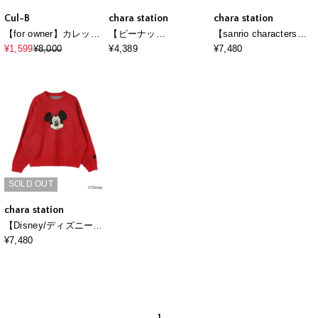
Cul-B
chara station
chara station
【for owner】カレッジ
【ピーナッ
【sanrio characters】
ロゴスウェットライク
ツ/PEANUTS】スヌー
HELLO KITTY/ハロー
¥1,599
¥8,000
¥4,389
¥7,480
ニット cul-b/キューブ/
ピー刺繍ベスト
キティジャガードニッ
愛犬服
ト/クラシック/レトロ
《サンリオキャラクタ
ーズ》
SOLD OUT
chara station
【Disney/ディズニー】
Mickey Mouse/ミッキ
¥7,480
ーマウス/ジャガードニ
ットプルオーバー《新
色追加》
1