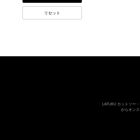
リセット
LAFUKU カットソー
からオンス