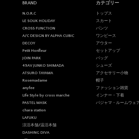
BRAND
カテゴリー
トップス
N.O.R.C
スカート
LE SOUK HOLIDAY
パンツ
CROSS FUNCTION
ワンピース
A/C DESIGN BY ALPHA CUBIC
アウター
DECOY
セットアップ
Petit Honfleur
バッグ
JOIN PARK
シューズ
49AV JUNKO SHIMADA
アクセサリー小物
ATSURO TAYAMA
帽子
Rosemadame
ファッション雑貨
anyfee
インナー・下着
Life Style by cross marche
パジャマ・ルームウェ
PASTEL MASK
chara station
LAFUKU
涼活本舗/温活本舗
DASHING DIVA