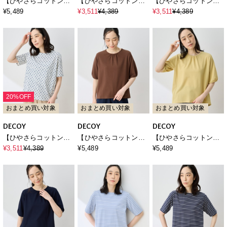
【ひやさらコットン】
【ひやさらコットン】
【ひやさらコットン】
メッセージプリントバ
総柄プリントTシャツ
総柄プリントTシャツ
¥5,489
¥3,511
¥4,389
¥3,511
¥4,389
ックタック6分袖Tシャ
【綿100％・接触冷感・
【綿100％・接触冷感・
ツ【綿100％・接触冷
UVカット】
UVカット】
感・UVカット】
20%OFF
おまとめ買い対象
おまとめ買い対象
おまとめ買い対象
DECOY
DECOY
DECOY
【ひやさらコットン】
【ひやさらコットン】
【ひやさらコットン】
総柄プリントTシャツ
ギャザーネックカット
ギャザーネックカット
¥3,511
¥4,389
¥5,489
¥5,489
【綿100％・接触冷感・
プルオーバー【綿
プルオーバー【綿
UVカット】
100％・接触冷感・UV
100％・接触冷感・UV
カット】
カット】