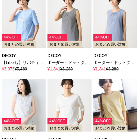
トンブレンド】
44%OFF
44%OFF
44%OFF
おまとめ買い対象
おまとめ買い対象
おまとめ買い対象
DECOY
DECOY
DECOY
【Liberty】リバティプ
ボーダー・ドットタン
ボーダー・ドットタン
リント半袖Tシャツ
クトップ【UVカット・
クトップ【UVカット・
¥3,073
¥5,489
¥1,841
¥3,289
¥1,841
¥3,289
【UVカット・接触冷
接触冷感】【オーガニ
接触冷感】【オーガニ
感・オーガニックコッ
ックコットン】
ックコットン】
トンブレンド】
44%OFF
44%OFF
44%OFF
おまとめ買い対象
おまとめ買い対象
おまとめ買い対象