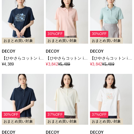
30%OFF
30%OFF
おまとめ買い対象
おまとめ買い対象
おまとめ買い対象
DECOY
DECOY
DECOY
【ひやさらコットン in
【ひやさらコットン in
【ひやさらコットン in
Blooomコラボ】フラワ
Blooomコラボ】鹿の子
Blooomコラボ】鹿の子
¥4,389
¥3,842
¥5,489
¥3,842
¥5,489
ーロゴプリントTシャツ
ポロシャツ【綿100％・
ポロシャツ【綿100％・
【綿100％・接触冷感・
接触冷感・UVカット】
接触冷感・UVカット】
UVカット】
30%OFF
37%OFF
37%OFF
おまとめ買い対象
おまとめ買い対象
おまとめ買い対象
DECOY
DECOY
DECOY