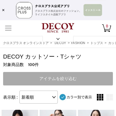
✕
0
クロスプラス オンラインストア
>
DECOY
>
FASHION
>
トップス
>
カッ
DECOY カットソー・Tシャツ
対象商品数
件
100
アイテムを絞り込む
表示順 :
新着順
カラー別で表示