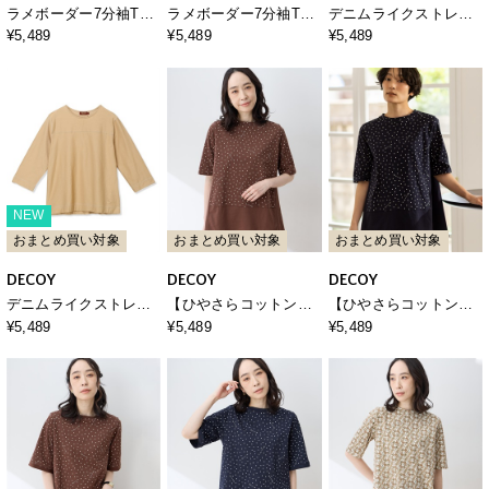
ラメボーダー7分袖Tシ
ラメボーダー7分袖Tシ
デニムライクストレッ
ャツ
ャツ
チ7分袖カットプルオー
¥5,489
¥5,489
¥5,489
バー
NEW
おまとめ買い対象
おまとめ買い対象
おまとめ買い対象
DECOY
DECOY
DECOY
デニムライクストレッ
【ひやさらコットン】
【ひやさらコットン】
チ7分袖カットプルオー
ドットプリント5分袖T
ドットプリント5分袖T
¥5,489
¥5,489
¥5,489
バー
シャツ【綿100％・接触
シャツ【綿100％・接触
冷感・UVカット】
冷感・UVカット】