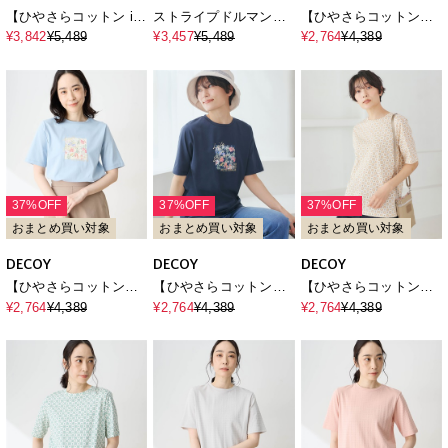
【ひやさらコットン in
ストライプドルマンカ
【ひやさらコットン】
Blooomコラボ】鹿の子
ットプルオーバー【接
フラワープリントTシャ
¥3,842
¥5,489
¥3,457
¥5,489
¥2,764
¥4,389
ポロシャツ【綿100％・
触冷感・UVカット】
ツ【綿100％・接触冷
接触冷感・UVカット】
感・UVカット】
37%OFF
37%OFF
37%OFF
おまとめ買い対象
おまとめ買い対象
おまとめ買い対象
DECOY
DECOY
DECOY
【ひやさらコットン】
【ひやさらコットン】
【ひやさらコットン】
フラワープリントTシャ
フラワープリントTシャ
小紋柄プリントTシャツ
¥2,764
¥4,389
¥2,764
¥4,389
¥2,764
¥4,389
ツ【綿100％・接触冷
ツ【綿100％・接触冷
【綿100％・接触冷感・
感・UVカット】
感・UVカット】
UVカット】