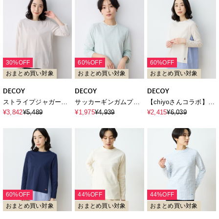
30%OFF
60%OFF
60%OFF
おまとめ買い対象
おまとめ買い対象
おまとめ買い対象
DECOY
DECOY
DECOY
ストライプジャガード
サッカーギンガムプル
【chiyoさんコラボ】ロ
プルオーバー
オーバー
ンドンマーチストライ
¥3,842
¥5,489
¥1,975
¥4,939
¥2,415
¥6,039
プドッキングプルオー
バー【オーガニックコ
ットンブレンド】
60%OFF
44%OFF
44%OFF
おまとめ買い対象
おまとめ買い対象
おまとめ買い対象