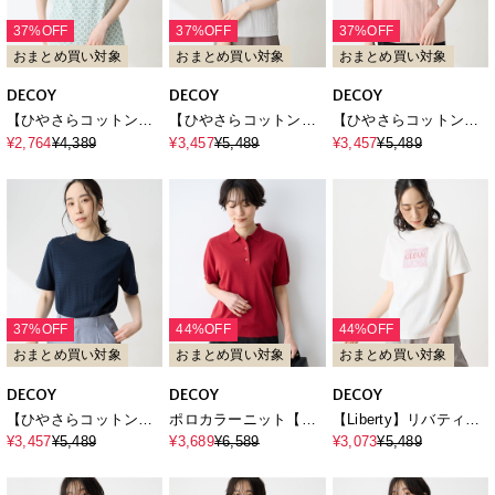
37%OFF
37%OFF
37%OFF
おまとめ買い対象
おまとめ買い対象
おまとめ買い対象
DECOY
DECOY
DECOY
【ひやさらコットン】
【ひやさらコットン】
【ひやさらコットン】
小紋柄プリントTシャツ
ジャガードチュニックT
ジャガードチュニックT
¥2,764
¥4,389
¥3,457
¥5,489
¥3,457
¥5,489
【綿100％・接触冷感・
シャツ【綿100％・接触
シャツ【綿100％・接触
UVカット】
冷感・UVカット】
冷感・UVカット】
37%OFF
44%OFF
44%OFF
おまとめ買い対象
おまとめ買い対象
おまとめ買い対象
DECOY
DECOY
DECOY
【ひやさらコットン】
ポロカラーニット【ハ
【Liberty】リバティプ
ジャガードチュニックT
ンドウォッシャブル】
リント半袖Tシャツ
¥3,457
¥5,489
¥3,689
¥6,589
¥3,073
¥5,489
シャツ【綿100％・接触
【UVカット・接触冷
冷感・UVカット】
感・オーガニックコッ