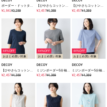
DECOY
DECOY
DECOY
ボーダー・ドットタン
【ひやさらコットン】
【ひやさらコットン】
クトップ【UVカット・
ジャガード6分袖Tシャ
ジャガード6分袖Tシャ
¥1,841
¥3,289
¥2,457
¥4,389
¥2,457
¥4,389
接触冷感】【オーガニ
ツ【綿100％・接触冷
ツ【綿100％・接触冷
ックコットン】
感・UVカット】
感・UVカット】
44%OFF
44%OFF
44%OFF
おまとめ買い対象
おまとめ買い対象
おまとめ買い対象
DECOY
DECOY
DECOY
【ひやさらコットン】
ミジンボーダー5分袖T
ミジンボーダー5分袖T
ジャガード6分袖Tシャ
シャツ【オーガニック
シャツ【オーガニック
¥2,457
¥4,389
¥2,457
¥4,389
¥2,457
¥4,389
ツ【綿100％・接触冷
コットンブレンド】
コットンブレンド】
感・UVカット】