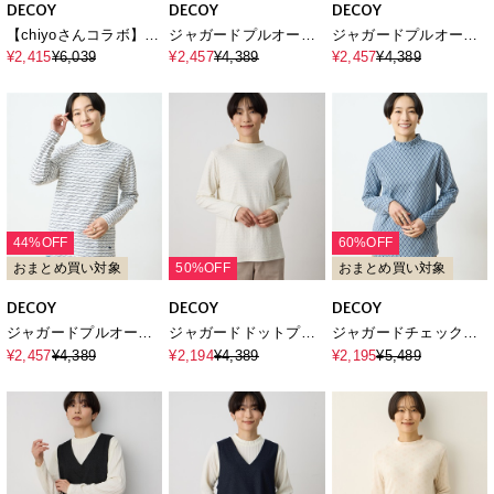
DECOY
DECOY
DECOY
【chiyoさんコラボ】ロ
ジャガードプルオーバ
ジャガードプルオーバ
ンドンマーチストライ
ー
ー
¥2,415
¥6,039
¥2,457
¥4,389
¥2,457
¥4,389
プドッキングプルオー
バー【オーガニックコ
ットンブレンド】
44%OFF
60%OFF
おまとめ買い対象
50%OFF
おまとめ買い対象
DECOY
DECOY
DECOY
ジャガードプルオーバ
ジャガードドットプル
ジャガードチェックプ
ー
オーバー
ルオーバー
¥2,457
¥4,389
¥2,194
¥4,389
¥2,195
¥5,489