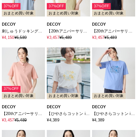
37%OFF
37%OFF
37%OFF
おまとめ買い対象
おまとめ買い対象
おまとめ買い対象
DECOY
DECOY
DECOY
刺しゅうドッキングチ
【20thアニバーサリ
【20thアニバーサリ
ュニックプルオーバー
ー】デコイ刺しゅうTシ
ー】デコイ刺しゅうTシ
¥4,150
¥6,589
¥3,457
¥5,489
¥3,457
¥5,489
【接触冷感・UVカッ
ャツ【綿100％・接触冷
ャツ【綿100％・接触冷
ト】
感・UVカット】
感・UVカット】
37%OFF
おまとめ買い対象
おまとめ買い対象
おまとめ買い対象
DECOY
DECOY
DECOY
【20thアニバーサリ
【ひやさらコットン in
【ひやさらコットン in
ー】デコイ刺しゅうポ
Blooomコラボ】フラワ
Blooomコラボ】フラワ
¥3,457
¥5,489
¥4,389
¥4,389
ロシャツ【接触冷感・
ーロゴプリントTシャツ
ーロゴプリントTシャツ
UVカット】
【綿100％・接触冷感・
【綿100％・接触冷感・
UVカット】
UVカット】