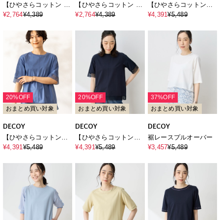
【ひやさらコットン ト
【ひやさらコットン ト
【ひやさらコットン】
ムさんコラボ】コイく
ムさんコラボ】コイく
レースドッキングTシャ
¥2,764
¥4,389
¥2,764
¥4,389
¥4,391
¥5,489
んプリントTシャツ【綿
んプリントTシャツ【綿
ツ【綿100％・接触冷
100％・接触冷感・UV
100％・接触冷感・UV
感・UVカット】
カット】
カット】
20%OFF
20%OFF
37%OFF
おまとめ買い対象
おまとめ買い対象
おまとめ買い対象
DECOY
DECOY
DECOY
【ひやさらコットン】
【ひやさらコットン】
裾レースプルオーバー
レースドッキングTシャ
レースドッキングTシャ
¥4,391
¥5,489
¥4,391
¥5,489
¥3,457
¥5,489
ツ【綿100％・接触冷
ツ【綿100％・接触冷
感・UVカット】
感・UVカット】