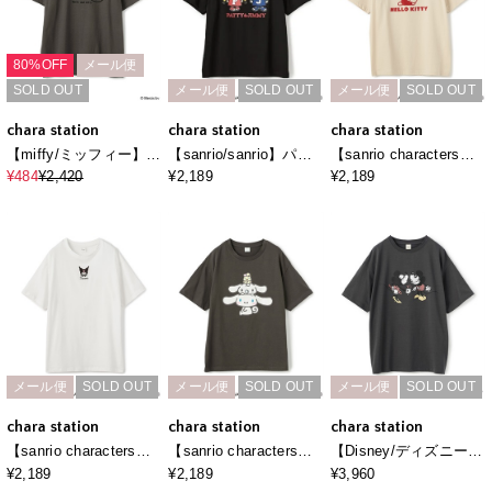
80%OFF
メール便
SOLD OUT
メール便
SOLD OUT
メール便
SOLD OUT
chara station
chara station
chara station
【miffy/ミッフィー】ミ
【sanrio/sanrio】パテ
【sanrio characters】
ッフィーandボリスフロ
ィ＆ジミープリント半
HELLO KITTY/ハロー
¥484
¥2,420
¥2,189
¥2,189
ッキープリント半袖Tシ
袖Ｔシャツ《サンリオ
キティ フロッキープリ
ャツ
キャラクターズ》
ント半袖Ｔシャツ《サ
ンリオキャラクター
ズ》
メール便
SOLD OUT
メール便
SOLD OUT
メール便
SOLD OUT
chara station
chara station
chara station
【sanrio characters】
【sanrio characters】
【Disney/ディズニー】
KUROMI/クロミ刺繍デ
シナモロールプリント
ミッキー＆ミニープリ
¥2,189
¥2,189
¥3,960