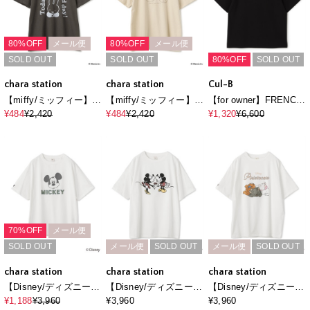
80%OFF
メール便
80%OFF
メール便
SOLD OUT
SOLD OUT
80%OFF
SOLD OUT
chara station
chara station
Cul-B
【miffy/ミッフィー】英
【miffy/ミッフィー】ミ
【for owner】FRENCH
字プリント半袖Tシャツ
ッフィーandボリスフロ
SPORTS TEE Cul-B/
¥484
¥2,420
¥484
¥2,420
¥1,320
¥6,600
ッキープリント半袖Tシ
キューブ/愛犬服
ャツ
70%OFF
メール便
SOLD OUT
メール便
SOLD OUT
メール便
SOLD OUT
chara station
chara station
chara station
【Disney/ディズニー】
【Disney/ディズニー】
【Disney/ディズニー】
ミッキーマウスフェイ
ミッキー＆ミニープリ
おしゃれキャット・マ
¥1,188
¥3,960
¥3,960
¥3,960