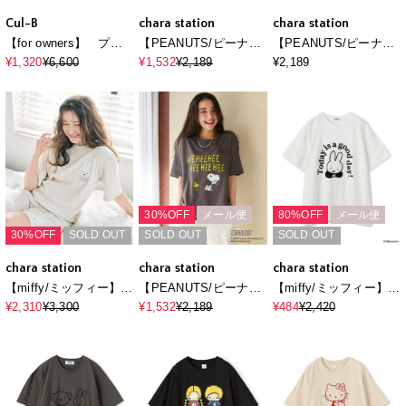
Cul-B
chara station
chara station
【for owners】 プリ
【PEANUTS/ピーナッ
【PEANUTS/ピーナッ
ントTシャツ
ツ】SNOOPY/スヌー
ツ】SNOOPY/スヌー
¥1,320
¥6,600
¥1,532
¥2,189
¥2,189
（stargrass BUHI）
ピー＆チャーリー・ブ
ピーポケット刺繍半袖T
Cul-B/キューブ/愛犬
ラウンフェイスプリン
シャツ
トTシャツ
30%OFF
メール便
80%OFF
メール便
30%OFF
SOLD OUT
SOLD OUT
SOLD OUT
chara station
chara station
chara station
【miffy/ミッフィー】パ
【PEANUTS/ピーナッ
【miffy/ミッフィー】英
イルリブトップス/ルー
ツ】スヌーピ
字プリント半袖Tシャツ
¥2,310
¥3,300
¥1,532
¥2,189
¥484
¥2,420
ムウェア◆別注◆上下
ー/SNOOPYヴィンテ
別売り（2026SS）
ージ風カスレプリント
半袖Tシャツ