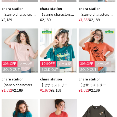
chara station
chara station
chara station
【sanrio characters】
【sanrio characters】
【sanrio characters】
KUROMI/クロミ刺繍デ
シナモロールプリント
パティ＆ジミープリン
¥2,189
¥2,189
¥1,532
¥2,189
ザイン半袖Tシャツ《サ
半袖Tシャツ《サンリオ
ト半袖Tシャツ《サンリ
ンリオキャラクター
キャラクターズ》
オキャラクターズ》
ズ》
30%OFF
メール便
10%OFF
メール便
30%OFF
メール便
SOLD OUT
SOLD OUT
SOLD OUT
chara station
chara station
chara station
【sanrio characters】
【セサミストリー
【セサミストリー
HELLO KITTY/日焼け
ト/SESAME
ト/SESAME
¥1,532
¥2,189
¥1,970
¥2,189
¥1,532
¥2,189
デザインハローキティ
STREET】サーフフォ
STREET】エル
半袖Tシャツ《サンリオ
トプリントTシャツ
モ/ELMOフロッキープ
キャラクターズ》
（ELMO＆FRIENDS）
リント半袖Tシャツ