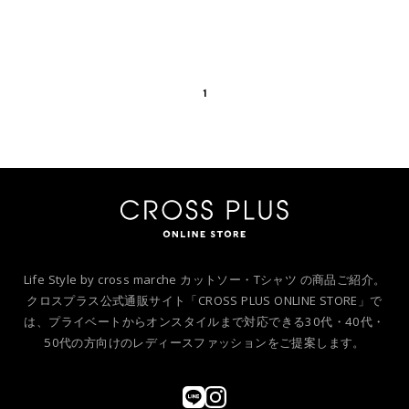
ピーパイルリブルーム
ー＆タフィー胸刺繍バ
ウェア半袖トップス
ックロゴプリント半袖
（上下別売り）
Ｔシャツ
1
Life Style by cross marche カットソー・Tシャツ の商品ご紹介。
クロスプラス公式通販サイト「CROSS PLUS ONLINE STORE」で
は、プライベートからオンスタイルまで対応できる30代・40代・
50代の方向けのレディースファッションをご提案します。