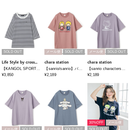
ー＆タフィー胸刺繍バ
ピーポケット刺繍半袖T
ピー＆ウッドストック
ックロゴプリント半袖
シャツ
フロッキープリントロ
Ｔシャツ
ンT◆別注◆
SOLD OUT
メール便
SOLD OUT
メール便
SOLD OUT
Life Style by cross
chara station
chara station
marche
【KANGOL SPORT】7
【sanrio/sanrio】パテ
【sanrio characters】
分袖ロゴTシャツ
ィ＆ジミープリント半
HELLO KITTY/ハロー
¥3,850
¥2,189
¥2,189
袖Ｔシャツ《サンリオ
キティ フロッキープリ
キャラクターズ》
ント半袖Ｔシャツ《サ
ンリオキャラクター
ズ》
30%OFF
メール便
メール便
SOLD OUT
メール便
SOLD OUT
SOLD OUT