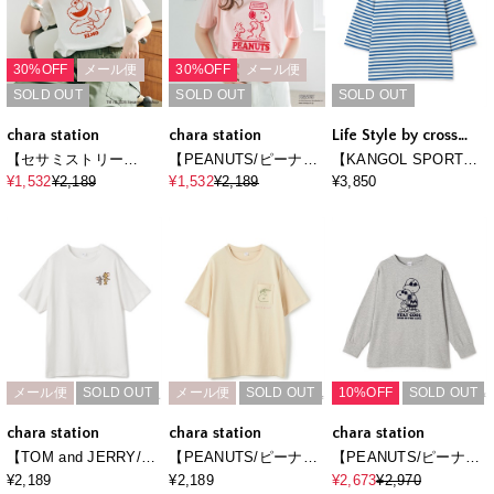
30%OFF
メール便
30%OFF
メール便
SOLD OUT
SOLD OUT
SOLD OUT
chara station
chara station
Life Style by cross
marche
【セサミストリー
【PEANUTS/ピーナッ
【KANGOL SPORT】7
ト/SESAME
ツ】SNOOPY/スヌー
分袖ロゴTシャツ
¥1,532
¥2,189
¥1,532
¥2,189
¥3,850
STREET】エル
ピー＆ウッドストック
モ/ELMOフロッキープ
フロッキープリントTシ
リント半袖Tシャツ
ャツ
メール便
SOLD OUT
メール便
SOLD OUT
10%OFF
SOLD OUT
chara station
chara station
chara station
【TOM and JERRY/ト
【PEANUTS/ピーナッ
【PEANUTS/ピーナッ
ムとジェリー】ジェリ
ツ】SNOOPY/スヌー
ツ】SNOOPY/スヌー
¥2,189
¥2,189
¥2,673
¥2,970