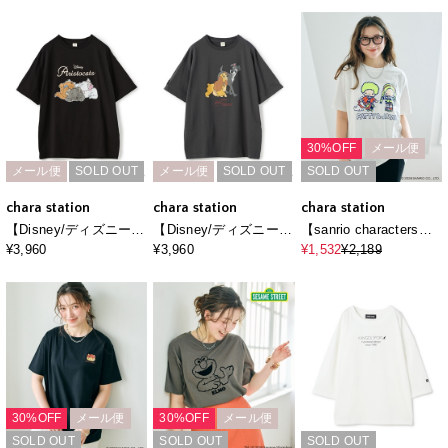
ザイン半袖Tシャツ《サ
半袖Tシャツ《サンリオ
ント半袖Tシャツ
ンリオキャラクター
キャラクターズ》
ズ》
30%OFF
メール便
メール便
SOLD OUT
メール便
SOLD OUT
SOLD OUT
chara station
chara station
chara station
【Disney/ディズニー】
【Disney/ディズニー】
【sanrio characters】
おしゃれキャット・マ
わんわん物語レディ＆
パティ＆ジミープリン
¥3,960
¥3,960
¥1,532
¥2,189
リー＆ベルリオーズ＆
トランプ半袖プリントT
ト半袖Tシャツ《サンリ
トゥルーズ・プリント
シャツ/LADY and the
オキャラクターズ》
半袖Tシャツ（The
TRAMP
Aristocats）
30%OFF
メール便
30%OFF
メール便
SOLD OUT
SOLD OUT
SOLD OUT