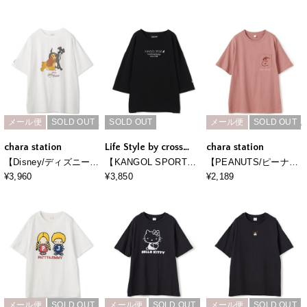
スプリントTシャツ
ント半袖Tシャツ
リー＆ベルリオーズ＆
トゥルーズ・プリント
半袖Tシャツ（The
Aristocats）
メール便
SOLD OUT
SOLD OUT
メール便
SOLD OUT
chara station
Life Style by cross
chara station
marche
【Disney/ディズニー】
【KANGOL SPORT】7
【PEANUTS/ピーナッ
わんわん物語レディ＆
分袖ロゴTシャツ
ツ】SNOOPY/スヌー
¥3,960
¥3,850
¥2,189
トランプ半袖プリントT
ピーポケット刺繍半袖T
シャツ/LADY and the
シャツ
TRAMP
メール便
SOLD OUT
メール便
SOLD OUT
メール便
SOLD OUT