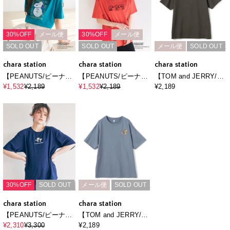
30%OFF
メール便
30%OFF
メール便
SOLD OUT
SOLD OUT
メール便
SOLD OUT
chara station
chara station
chara station
【PEANUTS/ピーナッ
【PEANUTS/ピーナッ
【TOM and JERRY/ト
ツ】SNOOPY/スヌー
ツ】SNOOPY/スヌー
ムとジェリー】ジェリ
¥1,532
¥2,189
¥1,532
¥2,189
¥2,189
ピー＆チャーリー・ブ
ピー3パターンフロント
ー＆タフィー胸刺繍バ
ラウンフェイスプリン
デザイン刺繍Tシャツ
ックロゴプリント半袖
トTシャツ
Ｔシャツ
30%OFF
SOLD OUT
メール便
SOLD OUT
chara station
chara station
【PEANUTS/ピーナッ
【TOM and JERRY/ト
ツ】SNOOPY/スヌー
ムとジェリー】ジェリ
¥2,310
¥3,300
¥2,189