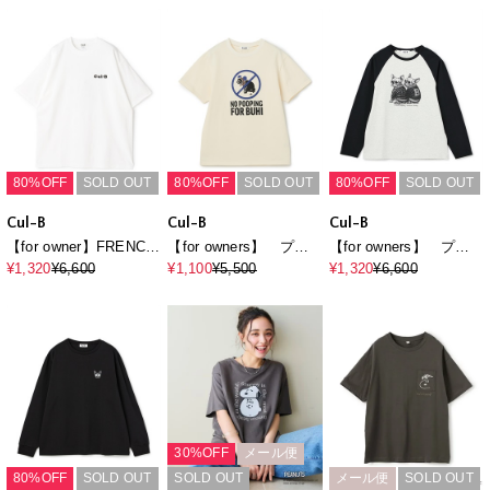
80%OFF
SOLD OUT
80%OFF
SOLD OUT
80%OFF
SOLD OUT
Cul-B
Cul-B
Cul-B
【for owner】FRENCH
【for owners】 プリ
【for owners】 プリ
SPORTS TEE Cul-B/
ントTシャツ（no
ントTシャツ（BUHI
¥1,320
¥6,600
¥1,100
¥5,500
¥1,320
¥6,600
キューブ/愛犬服
pooping for buhi）
skull） Cul-B/キュー
Cul-B/キューブ/愛犬
ブ/愛犬
30%OFF
メール便
80%OFF
SOLD OUT
SOLD OUT
メール便
SOLD OUT