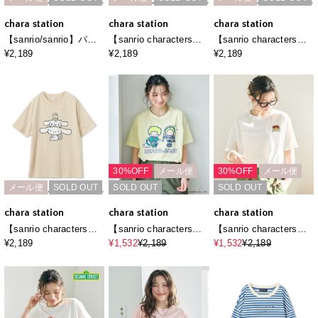
chara station
chara station
chara station
【sanrio/sanrio】パテ
【sanrio characters】
【sanrio characters】
ィ＆ジミープリント半
HELLO KITTY/ハロー
KUROMI/クロミ刺繍デ
¥2,189
¥2,189
¥2,189
袖Ｔシャツ《サンリオ
キティ フロッキープリ
ザイン半袖Tシャツ《サ
キャラクターズ》
ント半袖Ｔシャツ《サ
ンリオキャラクター
ンリオキャラクター
ズ》
ズ》
30%OFF
メール便
30%OFF
メール便
メール便
SOLD OUT
SOLD OUT
SOLD OUT
chara station
chara station
chara station
【sanrio characters】
【sanrio characters】
【sanrio characters】
シナモロールプリント
パティ＆ジミープリン
HELLO KITTY/日焼け
¥2,189
¥1,532
¥2,189
¥1,532
¥2,189
半袖Tシャツ《サンリオ
ト半袖Tシャツ《サンリ
デザインハローキティ
キャラクターズ》
オキャラクターズ》
半袖Tシャツ《サンリオ
キャラクターズ》