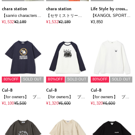
chara station
chara station
Life Style by cross
marche
【sanrio characters】
【セサミストリー
【KANGOL SPORT】7
HELLO KITTY/日焼け
ト/SESAME
分袖ロゴTシャツ
¥1,532
¥2,189
¥1,532
¥2,189
¥3,850
デザインハローキティ
STREET】エル
半袖Tシャツ《サンリオ
モ/ELMOフロッキープ
キャラクターズ》
リント半袖Tシャツ
80%OFF
SOLD OUT
80%OFF
SOLD OUT
80%OFF
SOLD OUT
Cul-B
Cul-B
Cul-B
【for owners】 プリ
【for owners】 プリ
【for owners】 プリ
ントTシャツ（no
ントTシャツ（BUHI
ントTシャツ
¥1,100
¥5,500
¥1,320
¥6,600
¥1,320
¥6,600
pooping for buhi）
skull） Cul-B/キュー
（stargrass BUHI）
Cul-B/キューブ/愛犬
ブ/愛犬
Cul-B/キューブ/愛犬