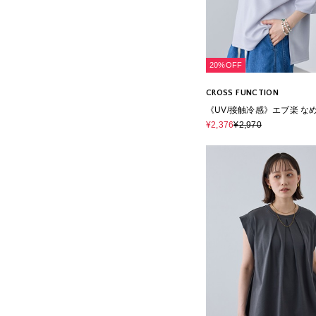
20%OFF
CROSS FUNCTION
《UV/接触冷感》エブ楽 な
ール ビッグシルエットTシ
¥2,376
¥2,970