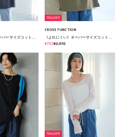
75%OFF
CROSS FUNCTION
ーバーサイズコットン
《よれにくい》オーバーサイズコットン
シャツ
ロングスリーブTシャツ
¥742
¥2,970
70%OFF