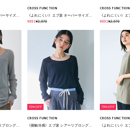
CROSS FUNCTION
CROSS FUNCTION
バーサイズハ
《よれにくい》エブ楽 オーバーサイズハ
《よれにくい》エ
ツ
ーフスリーブコットンTシャツ
ーフスリーブコッ
¥891
¥2,970
¥891
¥2,970
70%OFF
70%OFF
CROSS FUNCTION
CROSS FUNCTION
リブロングT
《接触冷感》エブ楽 シアーリブロングT
《よれにくい》エ