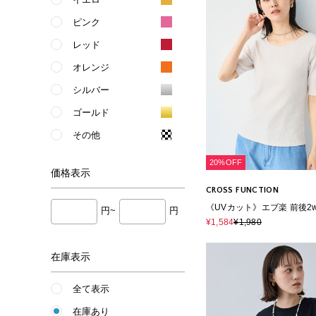
ピンク
レッド
オレンジ
シルバー
ゴールド
その他
20%OFF
価格
表示
CROSS FUNCTION
《UVカット》エブ楽 前後2
円~
円
分袖Tシャツ
¥1,584
¥1,980
在庫表示
全て表示
在庫あり