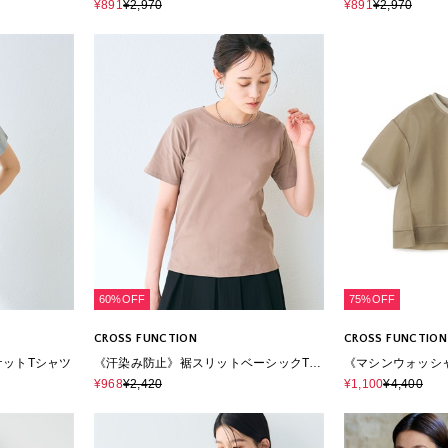
シャツ
ーフスリーブコッ
¥891
¥2,970
¥891
¥2,970
60%OFF
75%OFF
CROSS FUNCTION
CROSS FUNCTION
ットTシャツ
《汗染み防止》裾スリットベーシックTシ
《マシンウォッシ
ャツ
ハーフスリーブト
¥968
¥2,420
¥1,100
¥4,400