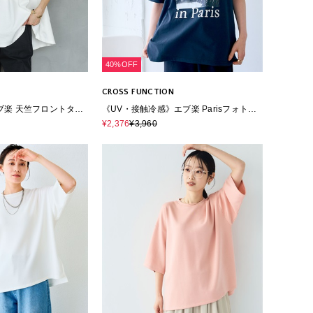
40%OFF
CROSS FUNCTION
ブ楽 天竺フロントタッ
《UV・接触冷感》エブ楽 Parisフォトプ
シャツ
リントTシャツ
¥2,376
¥3,960