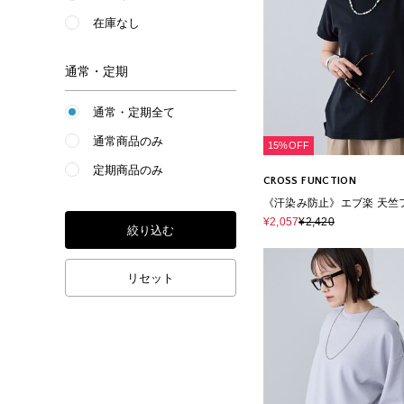
在庫なし
通常・定期
通常・定期全て
通常商品のみ
15%OFF
定期商品のみ
CROSS FUNCTION
《汗染み防止》エブ楽 天竺
ーブTシャツ
¥2,057
¥2,420
絞り込む
リセット