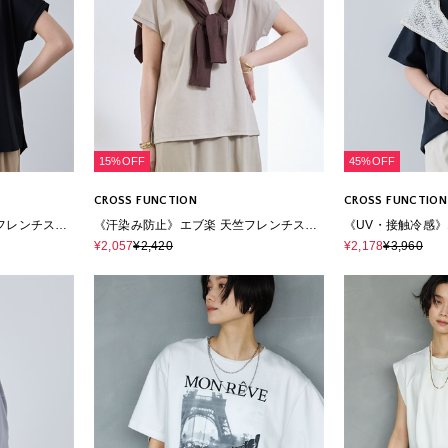
15%OFF
45%OFF
CROSS FUNCTION
CROSS FUNCTION
フレンチスリ
《汗染み防止》エブ楽 天竺フレンチスリ
《UV・接触冷感》エ
ーブTシャツ
ザインTシャツ
¥2,057
¥2,420
¥2,178
¥3,960