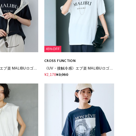
45%OFF
CROSS FUNCTION
ブ楽 MALIBUロゴデ
《UV・接触冷感》エブ楽 MALIBUロゴデ
ザインTシャツ
¥2,178
¥3,960