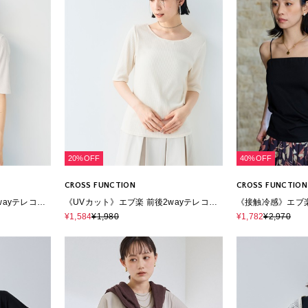
20%OFF
40%OFF
CROSS FUNCTION
CROSS FUNCTION
wayテレコ５
《UVカット》エブ楽 前後2wayテレコ５
《接触冷感》エブ
分袖Tシャツ
ール
¥1,584
¥1,980
¥1,782
¥2,970