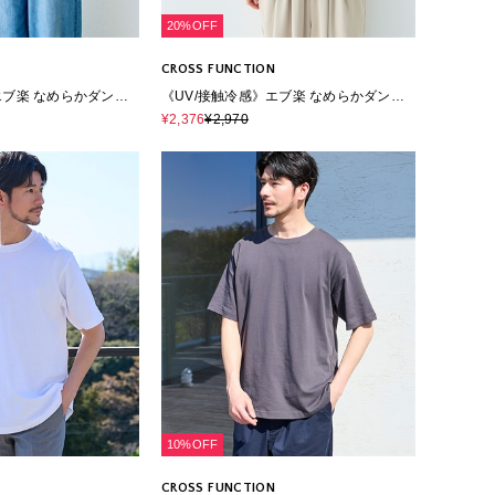
20%OFF
CROSS FUNCTION
エブ楽 なめらかダンボ
《UV/接触冷感》エブ楽 なめらかダンボ
ットTシャツ
ール ビッグシルエットTシャツ
¥2,376
¥2,970
10%OFF
CROSS FUNCTION