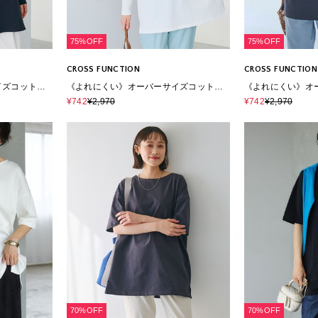
75%OFF
75%OFF
CROSS FUNCTION
CROSS FUNCTION
イズコットン
《よれにくい》オーバーサイズコットン
《よれにくい》オ
ロングスリーブTシャツ
ロングスリーブT
¥742
¥2,970
¥742
¥2,970
70%OFF
70%OFF