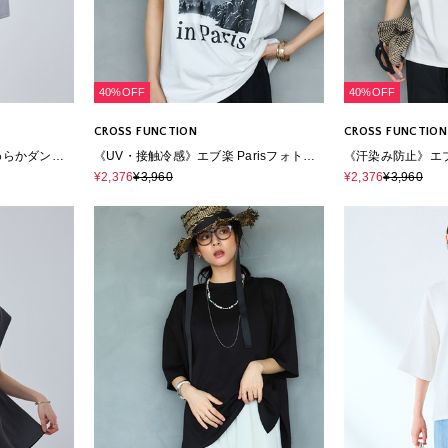
40%OFF
40%OFF
CROSS FUNCTION
CROSS FUNCTION
めらかダンボ
《UV・接触冷感》エブ楽 Parisフォトプ
《汗染み防止》エ
ャツ
リントTシャツ
クノースリーブT
¥2,376
¥3,960
¥2,376
¥3,960