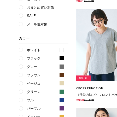
シャツ
¥891
¥2,970
おまとめ買い対象
SALE
メール便対象
カラー
ホワイト
ブラック
グレー
ブラウン
60%OFF
ベージュ
CROSS FUNCTION
グリーン
《汗染み防止》フロントポケ
ブルー
¥968
¥2,420
パープル
イエロー