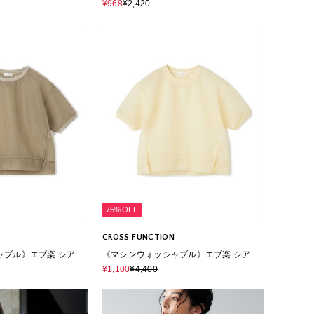
トンTシャツ
ャツ
¥968
¥2,420
75%OFF
CROSS FUNCTION
ャブル》エブ楽 シアー
《マシンウォッシャブル》エブ楽 シアー
ップス
ハーフスリーブトップス
¥1,100
¥4,400