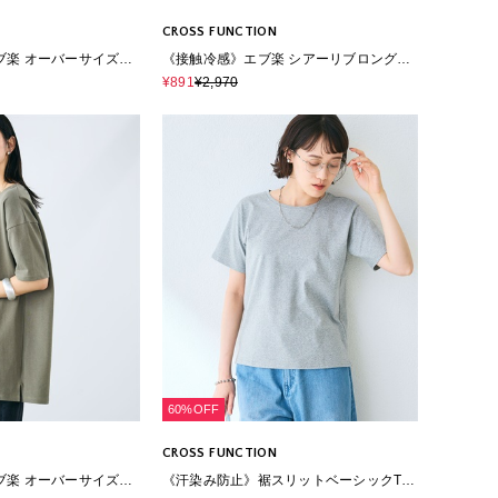
CROSS FUNCTION
ブ楽 オーバーサイズハ
《接触冷感》エブ楽 シアーリブロングT
トンTシャツ
シャツ
¥891
¥2,970
60%OFF
CROSS FUNCTION
ブ楽 オーバーサイズハ
《汗染み防止》裾スリットベーシックTシ