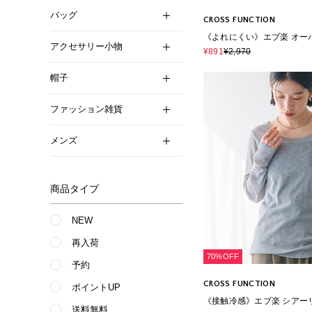
バッグ
CROSS FUNCTION
《よれにくい》エブ楽 オー
アクセサリー小物
ーフスリーブコットンTシャ
¥891
¥2,970
帽子
ファッション雑貨
メンズ
商品タイプ
NEW
再入荷
70%OFF
予約
CROSS FUNCTION
ポイントUP
《接触冷感》エブ楽 シアー
送料無料