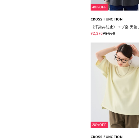
40%OFF
CROSS FUNCTION
《汗染み防止》エブ楽 天竺
クノースリーブTシャツ
¥2,376
¥3,960
20%OFF
CROSS FUNCTION