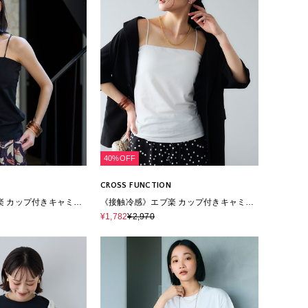
40%OFF
CROSS FUNCTION
楽 カップ付きキャミソ
《接触冷感》エブ楽 カップ付きキャミソ
ール
¥1,782
¥2,970