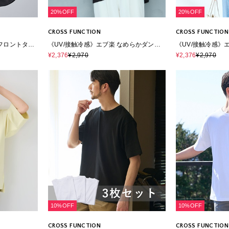
20%OFF
20%OFF
CROSS FUNCTION
CROSS FUNCTION
フロントタッ
《UV/接触冷感》エブ楽 なめらかダンボ
《UV/接触冷感》
ール ビッグシルエットTシャツ
ール ビッグシルエ
¥2,376
¥2,970
¥2,376
¥2,970
10%OFF
10%OFF
CROSS FUNCTION
CROSS FUNCTION