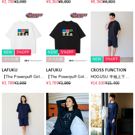
ウォーズ】カスレ加工
miffy
miffy
¥3,789
¥3,989
¥8,360
¥8,800
¥8,360
¥8,800
ヴィンテージライクプ
リントTシャツ / Over
Harf Sleeve T-
shirt《UNISEX》
（2026SS）
NEW
5%OFF
NEW
5%OFF
メール便
メール便
NEW
5%OFF
LAFUKU
LAFUKU
CROSS FUNCTION
【The Powerpuff Girls/
【The Powerpuff Girls/
HOGUSU 半袖上下セ
パワーパフ_ガールズ
パワーパフ_ガールズ
ット
¥3,789
¥3,989
¥3,789
¥3,989
¥14,630
¥15,400
】オーバーサイズ半袖
】オーバーサイズ半袖
プリントTシャツ/ Over
プリントTシャツ/ Over
Harf Sleeve T-
Harf Sleeve T-
shirt《UNISEX》
shirt《UNISEX》