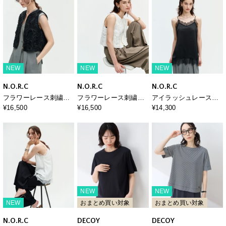
NEW
NEW
NEW
N.O.R.C
N.O.R.C
N.O.R.C
フラワーレース刺繍ベ
フラワーレース刺繍ベ
アイラッシュレースキ
スト
スト
ャミソール
¥16,500
¥16,500
¥14,300
NEW
NEW
NEW
おまとめ買い対象
おまとめ買い対象
N.O.R.C
DECOY
DECOY