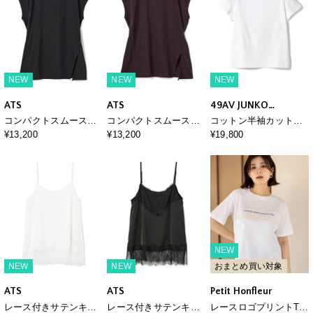
NEW
NEW
NEW
ATS
ATS
49AV JUNKO
SHIMADA
コンパクトスムースプ
コンパクトスムースプ
コットン半袖カットソ
ルオーバー
ルオーバー
ー
¥13,200
¥13,200
¥19,800
NEW
NEW
NEW
おまとめ買い対象
ATS
ATS
Petit Honfleur
レース付きサテンキャ
レース付きサテンキャ
レースロゴプリントTシ