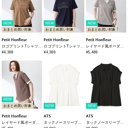
NEW
NEW
NEW
おまとめ買い対象
おまとめ買い対象
おまとめ買い対象
Petit Honfleur
Petit Honfleur
Petit Honfleur
ロゴプリントTシャツ
ロゴプリントTシャツ
レイヤード風ボーダー
【接触冷感・UVカッ
【接触冷感・UVカッ
VネックTシャツ
¥4,389
¥4,389
¥5,489
ト・オーガニックコッ
ト・オーガニックコッ
トンブレンド】
トンブレンド】
NEW
おまとめ買い対象
NEW
NEW
Petit Honfleur
ATS
ATS
レイヤード風ボーダー
タックノースリーブカ
タックノースリーブカ
VネックTシャツ
ットソー
ットソー