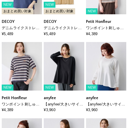
NEW
NEW
おまとめ買い対象
おまとめ買い対象
NEW
DECOY
DECOY
Petit Honfleur
デニムライクストレッ
デニムライクストレッ
ワンポイント刺しゅう
チ7分袖カットプルオー
チ7分袖カットプルオー
ボーダーTシャツ【接触
¥5,489
¥5,489
¥4,389
バー
バー
冷感・UVカット・オー
ガニックコットンブレ
ンド】
NEW
NEW
NEW
Petit Honfleur
anyfee
anyfee
ワンポイント刺しゅう
【anyfee/大きいサイ
【anyfee/大きいサイ
ボーダーTシャツ【接触
ズ】着てサラ長袖ペプ
ズ】着てサラ長袖ペプ
¥4,389
¥3,960
¥3,960
冷感・UVカット・オー
ラムプルオーバー
ラムプルオーバー
ガニックコットンブレ
ンド】