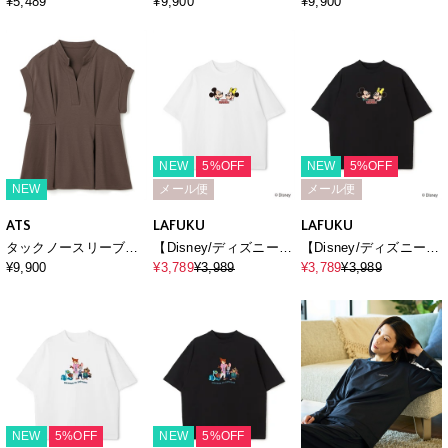
¥5,489
¥9,900
¥9,900
NEW
5%OFF
NEW
5%OFF
NEW
メール便
メール便
ATS
LAFUKU
LAFUKU
タックノースリーブカ
【Disney/ディズニー】
【Disney/ディズニー】
ットソー
ミッキーマウス＆ミニ
ミッキーマウス＆ミニ
¥9,900
¥3,789
¥3,989
¥3,789
¥3,989
ーマウス半袖Tシャツ /
ーマウス半袖Tシャツ /
Over Harf Sleeve T-
Over Harf Sleeve T-
shirt《UNISEX》
shirt《UNISEX》
NEW
5%OFF
NEW
5%OFF