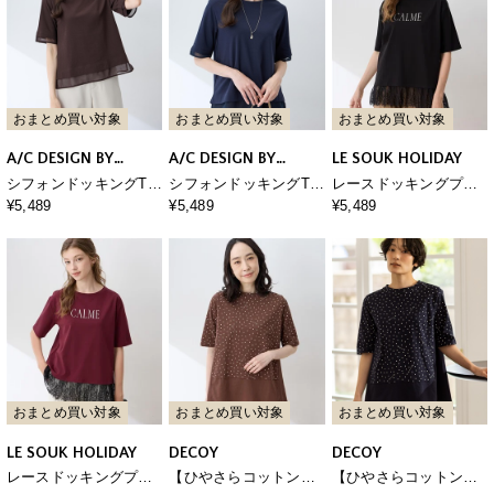
おまとめ買い対象
おまとめ買い対象
おまとめ買い対象
A/C DESIGN BY
A/C DESIGN BY
LE SOUK HOLIDAY
ALPHA CUBIC
ALPHA CUBIC
シフォンドッキングTシ
シフォンドッキングTシ
レースドッキングプリ
ャツ【接触冷感・UVカ
ャツ【接触冷感・UVカ
ントTシャツ【接触冷
¥5,489
¥5,489
¥5,489
ット】
ット】
感・吸水速乾】
おまとめ買い対象
おまとめ買い対象
おまとめ買い対象
LE SOUK HOLIDAY
DECOY
DECOY
レースドッキングプリ
【ひやさらコットン】
【ひやさらコットン】