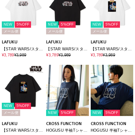
NEW
5%OFF
NEW
5%OFF
NEW
5%OFF
メール便
メール便
メール便
LAFUKU
LAFUKU
LAFUKU
【STAR WARS/スター
【STAR WARS/スター
【STAR WARS/スター
ウォーズ】ヴィンテー
ウォーズ】ヴィンテー
ウォーズ】カスレ加工
¥3,789
¥3,989
¥3,789
¥3,989
¥3,789
¥3,989
ジライクロゴプリントT
ジライクロゴプリントT
ヴィンテージライクプ
シャツ / Over Harf
シャツ / Over Harf
リントTシャツ / Over
Sleeve T-
Sleeve T-
Harf Sleeve T-
shirt《UNISEX》
shirt《UNISEX》
shirt《UNISEX》
（2026SS）
（2026SS）
（2026SS）
NEW
5%OFF
メール便
NEW
5%OFF
NEW
5%OFF
LAFUKU
CROSS FUNCTION
CROSS FUNCTION
【STAR WARS/スター
HOGUSU 半袖Tシャツ
HOGUSU 半袖Tシャツ