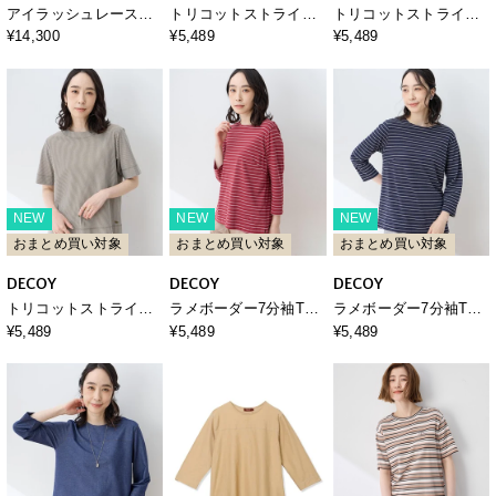
アイラッシュレースキ
トリコットストライプ5
トリコットストライプ5
ャミソール
分袖Tシャツ【接触冷
分袖Tシャツ【接触冷
¥14,300
¥5,489
¥5,489
感・UVカット】
感・UVカット】
NEW
NEW
NEW
おまとめ買い対象
おまとめ買い対象
おまとめ買い対象
DECOY
DECOY
DECOY
トリコットストライプ5
ラメボーダー7分袖Tシ
ラメボーダー7分袖Tシ
分袖Tシャツ【接触冷
ャツ
ャツ
¥5,489
¥5,489
¥5,489
感・UVカット】