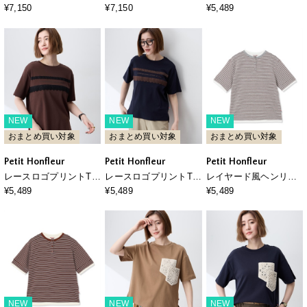
ミソール
ミソール
ャツ【接触冷感・UVカ
¥7,150
¥7,150
¥5,489
ット・オーガニックコ
ットンブレンド】
NEW
NEW
NEW
おまとめ買い対象
おまとめ買い対象
おまとめ買い対象
Petit Honfleur
Petit Honfleur
Petit Honfleur
レースロゴプリントTシ
レースロゴプリントTシ
レイヤード風ヘンリー
ャツ【接触冷感・UVカ
ャツ【接触冷感・UVカ
ネックボーダーTシャツ
¥5,489
¥5,489
¥5,489
ット・オーガニックコ
ット・オーガニックコ
ットンブレンド】
ットンブレンド】
NEW
NEW
NEW