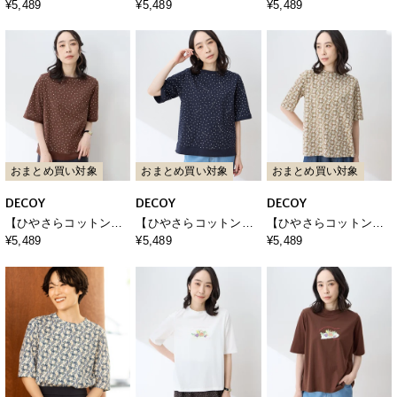
ントTシャツ【接触冷
ドットプリント5分袖T
ドットプリント5分袖T
¥5,489
¥5,489
¥5,489
感・吸水速乾】
シャツ【綿100％・接触
シャツ【綿100％・接触
冷感・UVカット】
冷感・UVカット】
おまとめ買い対象
おまとめ買い対象
おまとめ買い対象
DECOY
DECOY
DECOY
【ひやさらコットン】
【ひやさらコットン】
【ひやさらコットン】
ドットプリント5分袖カ
ドットプリント5分袖カ
バックタックペイズリ
¥5,489
¥5,489
¥5,489
ットプルオーバー【綿
ットプルオーバー【綿
ープリント5分袖Tシャ
100％・接触冷感・UV
100％・接触冷感・UV
ツ【綿100％・接触冷
カット】
カット】
感・UVカット】