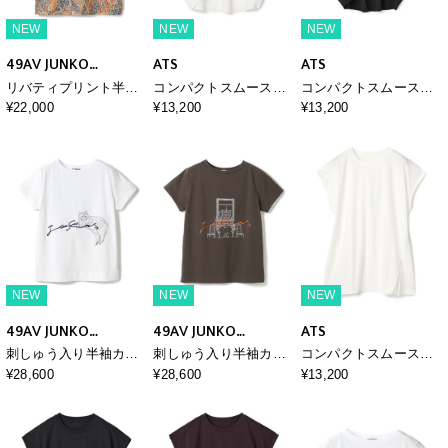
NEW
NEW
NEW
49AV JUNKO
ATS
ATS
SHIMADA
リバティプリント半袖
コンパクトスムースド
コンパクトスムースド
プルオーバー
ルマンプルオーバー
ルマンプルオーバー
¥22,000
¥13,200
¥13,200
NEW
NEW
NEW
49AV JUNKO
49AV JUNKO
ATS
SHIMADA
SHIMADA
刺しゅう入り半袖カッ
刺しゅう入り半袖カッ
コンパクトスムースプ
トソー
トソー
ルオーバー
¥28,600
¥28,600
¥13,200