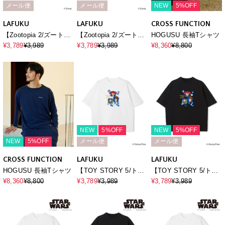
メール便
メール便
NEW
5%OFF
LAFUKU
LAFUKU
CROSS FUNCTION
【Zootopia 2/ズートピ
【Zootopia 2/ズートピ
HOGUSU 長袖Tシャツ
ア2】キャラクタープリ
ア2】キャラクタープリ
¥3,789
¥3,989
¥3,789
¥3,989
¥8,360
¥8,800
ント半袖Tシャツ /
ント半袖Tシャツ /
Over Harf Sleeve T-
Over Harf Sleeve T-
shirt《UNISEX》
shirt《UNISEX》
NEW
5%OFF
NEW
5%OFF
NEW
5%OFF
メール便
メール便
CROSS FUNCTION
LAFUKU
LAFUKU
HOGUSU 長袖Tシャツ
【TOY STORY 5/ト
【TOY STORY 5/ト
イ・ストーリー5】キャ
イ・ストーリー5】キャ
¥8,360
¥8,800
¥3,789
¥3,989
¥3,789
¥3,989
ラクタープリント半袖T
ラクタープリント半袖T
シャツ / Over Harf
シャツ / Over Harf
Sleeve T-
Sleeve T-
shirt《UNISEX》
shirt《UNISEX》