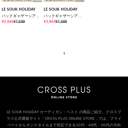
LE SOUK HOLIDAY
LE SOUK HOLIDAY
バックギャザーシアー
バックギャザーシアー
カーディガン【ハンド
カーディガン【ハンド
¥3,844
¥7,689
¥3,844
¥7,689
ウォッシャブル】
ウォッシャブル】
1
LE SOUK HOLIDAY カーディガン・ベスト の商品ご紹介。クロスプ
ラス公式通販サイト「CROSS PLUS ONLINE STORE」では、プライ
ベートからオンスタイルまで対応できる30代・40代・50代の方向