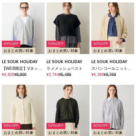
44%OFF
50%OFF
50%OFF
おまとめ買い対象
おまとめ買い対象
おまとめ買い対象
LE SOUK HOLIDAY
LE SOUK HOLIDAY
LE SOUK HOLIDAY
【WEB限定】Vネック
ラメメッシュベスト
スパンコールニットカ
ドッキングカーディガ
ーディガン
¥4,928
¥8,800
¥2,744
¥5,489
¥4,394
¥8,789
ン
50%OFF
50%OFF
50%OFF
おまとめ買い対象
おまとめ買い対象
おまとめ買い対象