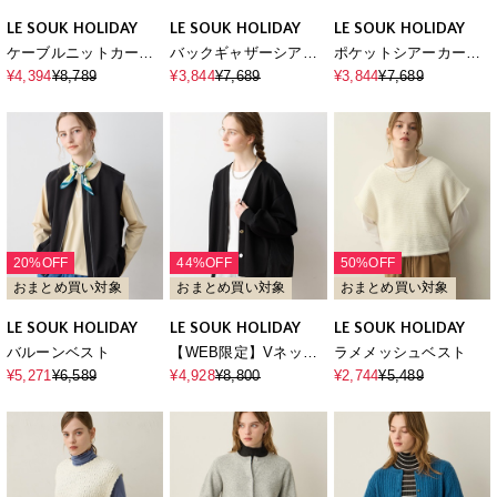
LE SOUK HOLIDAY
LE SOUK HOLIDAY
LE SOUK HOLIDAY
ケーブルニットカーデ
バックギャザーシアー
ポケットシアーカーデ
ィガン
カーディガン【ハンド
ィガン
¥4,394
¥8,789
¥3,844
¥7,689
¥3,844
¥7,689
ウォッシャブル】
20%OFF
44%OFF
50%OFF
おまとめ買い対象
おまとめ買い対象
おまとめ買い対象
LE SOUK HOLIDAY
LE SOUK HOLIDAY
LE SOUK HOLIDAY
バルーンベスト
【WEB限定】Vネック
ラメメッシュベスト
ドッキングカーディガ
¥5,271
¥6,589
¥4,928
¥8,800
¥2,744
¥5,489
ン