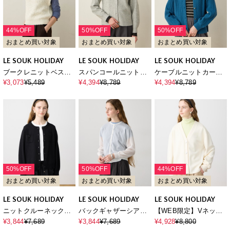
44%OFF
50%OFF
50%OFF
おまとめ買い対象
おまとめ買い対象
おまとめ買い対象
LE SOUK HOLIDAY
LE SOUK HOLIDAY
LE SOUK HOLIDAY
ブークレニットベスト
スパンコールニットカ
ケーブルニットカーデ
【ハンドウォッシャブ
ーディガン
ィガン
¥3,073
¥5,489
¥4,394
¥8,789
¥4,394
¥8,789
ル】
50%OFF
50%OFF
44%OFF
おまとめ買い対象
おまとめ買い対象
おまとめ買い対象
LE SOUK HOLIDAY
LE SOUK HOLIDAY
LE SOUK HOLIDAY
ニットクルーネックカ
バックギャザーシアー
【WEB限定】Vネック
ーディガン【ハンドウ
カーディガン【ハンド
ドッキングカーディガ
¥3,844
¥7,689
¥3,844
¥7,689
¥4,928
¥8,800