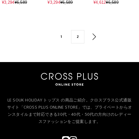
ルオーバー
ルオーバー
ス
¥3,294
¥6,589
¥3,294
¥6,589
¥4,612
¥6,589
1
2
LE SOUK HOLIDAY トップス の商品ご紹介。クロスプラス公式通販
サイト「CROSS PLUS ONLINE STORE」では、プライベートからオ
ンスタイルまで対応できる30代・40代・50代の方向けのレディー
スファッションをご提案します。