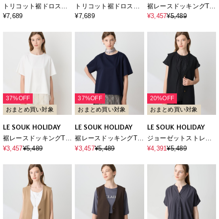
トリコット裾ドロスト
トリコット裾ドロスト
裾レースドッキングTシ
ブラウス【接触冷感・
ブラウス【接触冷感・
ャツ【接触冷感】
¥7,689
¥7,689
¥3,457
¥5,489
UVカット】
UVカット】
37%OFF
37%OFF
20%OFF
おまとめ買い対象
おまとめ買い対象
おまとめ買い対象
LE SOUK HOLIDAY
LE SOUK HOLIDAY
LE SOUK HOLIDAY
裾レースドッキングTシ
裾レースドッキングTシ
ジョーゼットストレッ
ャツ【接触冷感】
ャツ【接触冷感】
チベスト【接触冷感・
¥3,457
¥5,489
¥3,457
¥5,489
¥4,391
¥5,489
UVカット・シワになり
にくい】