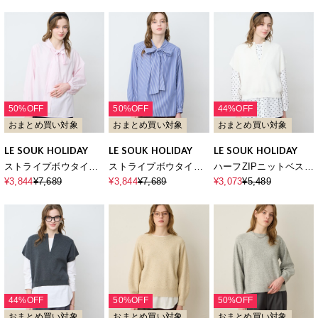
50%OFF
50%OFF
44%OFF
おまとめ買い対象
おまとめ買い対象
おまとめ買い対象
LE SOUK HOLIDAY
LE SOUK HOLIDAY
LE SOUK HOLIDAY
ストライプボウタイブ
ストライプボウタイブ
ハーフZIPニットベスト
ラウス
ラウス
【ハンドウォッシャブ
¥3,844
¥7,689
¥3,844
¥7,689
¥3,073
¥5,489
ル】
44%OFF
50%OFF
50%OFF
おまとめ買い対象
おまとめ買い対象
おまとめ買い対象