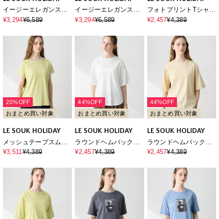
イージーエレガンスバ
イージーエレガンスバ
フォトプリントTシャツ
ルーンTシャツ【接触冷
ルーンTシャツ【接触冷
【接触冷感・吸水速
¥3,294
¥6,589
¥3,294
¥6,589
¥2,457
¥4,389
感】
感】
乾】
20%OFF
44%OFF
44%OFF
おまとめ買い対象
おまとめ買い対象
おまとめ買い対象
LE SOUK HOLIDAY
LE SOUK HOLIDAY
LE SOUK HOLIDAY
メッシュテープスムー
ラウンドヘムバックプ
ラウンドヘムバックプ
スTシャツ【接触冷感・
リントTシャツ【接触冷
リントTシャツ【接触冷
¥3,511
¥4,389
¥2,457
¥4,389
¥2,457
¥4,389
吸水速乾】
感・吸水速乾】
感・吸水速乾】