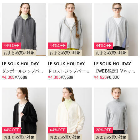
44%OFF
44%OFF
44%OFF
おまとめ買い対象
おまとめ買い対象
おまとめ買い対象
LE SOUK HOLIDAY
LE SOUK HOLIDAY
LE SOUK HOLIDAY
ダンボールジップパー
ドロストジップパーカ
【WEB限定】Vネック
カー
ー
ドッキングカーディガ
¥4,305
¥7,689
¥4,305
¥7,689
¥4,928
¥8,800
ン
44%OFF
44%OFF
20%OFF
おまとめ買い対象
おまとめ買い対象
おまとめ買い対象