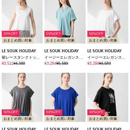
20%OFF
50%OFF
50%OFF
おまとめ買い対象
おまとめ買い対象
おまとめ買い対象
LE SOUK HOLIDAY
LE SOUK HOLIDAY
LE SOUK HOLIDAY
裾レースタンクトップ
イージーエレガンスス
イージーエレガンスバ
【接触冷感・吸水速
キッパーTシャツ【接触
ルーンTシャツ【接触冷
¥3,511
¥4,389
¥3,294
¥6,589
¥3,294
¥6,589
乾】
冷感】
感】
50%OFF
50%OFF
44%OFF
おまとめ買い対象
おまとめ買い対象
おまとめ買い対象
LE SOUK HOLIDAY
LE SOUK HOLIDAY
LE SOUK HOLIDAY