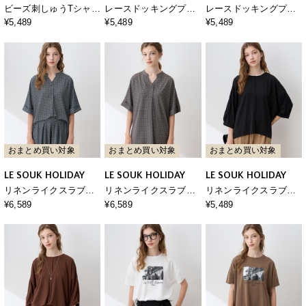
ビーズ刺しゅうTシャツ
レースドッキングプリ
レースドッキングプリ
【接触冷感・吸水速
ントTシャツ【接触冷
ントTシャツ【接触冷
¥5,489
¥5,489
¥5,489
乾】
感・吸水速乾】
感・吸水速乾】
おまとめ買い対象
おまとめ買い対象
おまとめ買い対象
LE SOUK HOLIDAY
LE SOUK HOLIDAY
LE SOUK HOLIDAY
リネンライクスラブス
リネンライクスラブス
リネンライクスラブド
キッパープリントプル
キッパープリントプル
ルマンスリーブプルオ
¥6,589
¥6,589
¥5,489
オーバー【接触冷感・
オーバー【接触冷感・
ーバー【接触冷感・UV
UVカット】
UVカット】
カット】