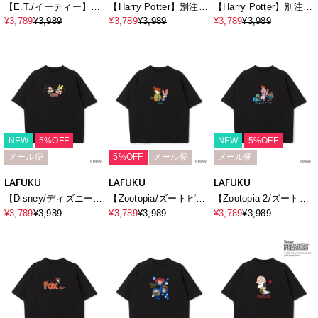
【E.T./イーティー】ム
【Harry Potter】別注 /
【Harry Potter】別注 /
ービーグラフィックプ
ハリー・ポッターフォ
ハリー・ポッターグラ
¥3,789
¥3,989
¥3,789
¥3,989
¥3,789
¥3,989
リント半袖Tシャツ /
トTシャツ / Over Harf
フィックTシャツ /
Movie Scene Graphic
Sleeve T-
Over Harf Sleeve
T-Shirt《UNISEX》
shirt《UNISEX》
Graphic T-
shirt《UNISEX》
NEW
5%OFF
NEW
5%OFF
メール便
5%OFF
メール便
メール便
LAFUKU
LAFUKU
LAFUKU
【Disney/ディズニー】
【Zootopia/ズートピ
【Zootopia 2/ズートピ
ミッキーマウス＆ミニ
ア】キャラクタープリ
ア2】キャラクタープリ
¥3,789
¥3,989
¥3,789
¥3,989
¥3,789
¥3,989
ーマウス半袖Tシャツ /
ント半袖クルーネックT
ント半袖Tシャツ /
Over Harf Sleeve T-
シャツ / Over Harf
Over Harf Sleeve T-
shirt《UNISEX》
Sleeve T-
shirt《UNISEX》
shirt《UNISEX》