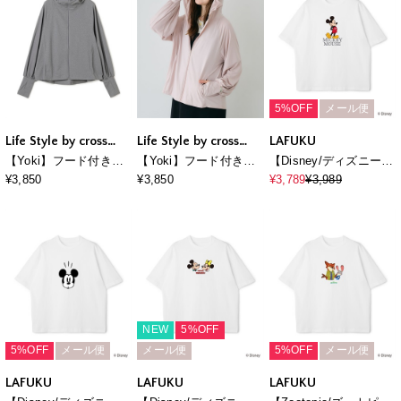
5%OFF
メール便
Life Style by cross
Life Style by cross
LAFUKU
marche
marche
【Yoki】フード付きUV
【Yoki】フード付きUV
【Disney/ディズニー】
カットパーカー
カットパーカー
Mickey Mouse / ミッキ
¥3,850
¥3,850
¥3,789
¥3,989
ーマウス半袖Tシャツ /
Over Harf Sleeve T-
shirt《UNISEX》
NEW
5%OFF
5%OFF
メール便
メール便
5%OFF
メール便
LAFUKU
LAFUKU
LAFUKU