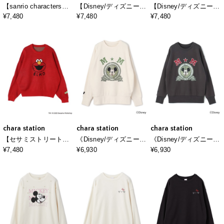
【sanrio characters】
【Disney/ディズニー】
【Disney/ディズニー】
HELLO KITTY/ハロー
Mickey Mouse/ミッキ
Minnie Mouse/ミニー
¥7,480
¥7,480
¥7,480
キティジャガードニッ
ーマウス/ジャガードニ
マウス/ジャガードニッ
ト/クラシック/レトロ
ットプルオーバー《新
トプルオーバー
《サンリオキャラクタ
色追加》
ーズ》
chara station
chara station
chara station
【セサミストリート】
《Disney/ディズニー》
《Disney/ディズニー》
エルモ/ELMOジャガー
ミッキーマウス刺繍ワ
ミッキーマウス刺繍ワ
¥7,480
¥6,930
¥6,930
ドニット《SESAME
ッペンデザインスウェ
ッペンデザインスウェ
STREET》
ットトレーナー
ットトレーナー