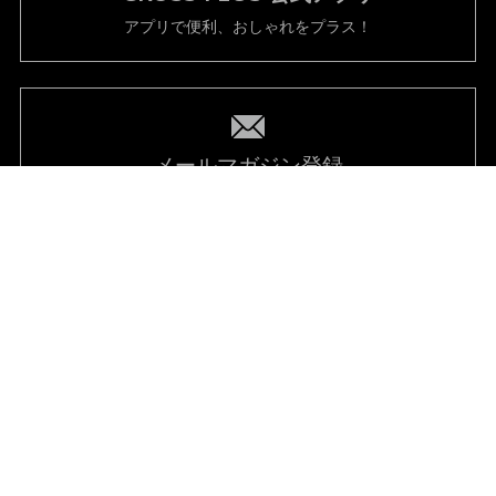
CROSS PLUS
公式アプリ
アプリで便利、おしゃれをプラス！
メールマガジン登録
お得な情報満載のメルマガを毎週お届け！
クロスプラスオンラインストアカスタマーサポート