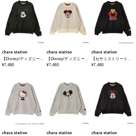
chara station
chara station
chara station
【Disney/ディズニー】
【Disney/ディズニー】
【セサミストリート】
Mickey Mouse/ミッキ
Minnie Mouse/ミニー
エルモ/ELMOジャガー
¥7,480
¥7,480
¥7,480
ーマウス/ジャガードニ
マウス/ジャガードニッ
ドニット《SESAME
ットプルオーバー《新
トプルオーバー
STREET》
色追加》
chara station
chara station
chara station