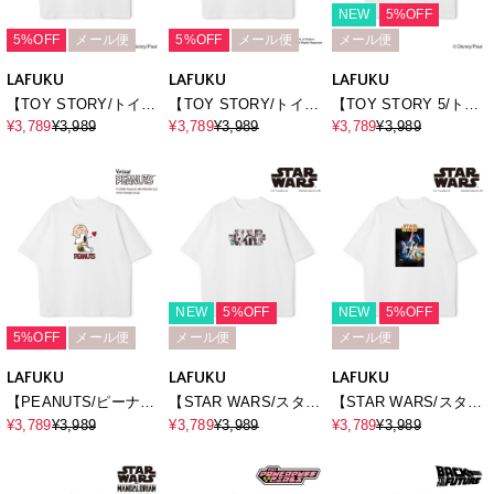
NEW
5%OFF
5%OFF
メール便
5%OFF
メール便
メール便
LAFUKU
LAFUKU
LAFUKU
【TOY STORY/トイ・
【TOY STORY/トイ・
【TOY STORY 5/ト
ストーリー】エイリア
ストーリー】Movieグ
イ・ストーリー5】キャ
¥3,789
¥3,989
¥3,789
¥3,989
¥3,789
¥3,989
ン/リトル・グリーン・
ラフィックTシャツ /
ラクタープリント半袖T
メン/半袖Tシャツ /
Over Harf Sleeve
シャツ / Over Harf
Over Harf Sleeve T-
Graphic T-
Sleeve T-
shirt《UNISEX》
shirt《UNISEX》
shirt《UNISEX》
NEW
5%OFF
NEW
5%OFF
5%OFF
メール便
メール便
メール便
LAFUKU
LAFUKU
LAFUKU
【PEANUTS/ピーナッ
【STAR WARS/スター
【STAR WARS/スター
ツ】SNOOPY/スヌー
ウォーズ】ヴィンテー
ウォーズ】カスレ加工
¥3,789
¥3,989
¥3,789
¥3,989
¥3,789
¥3,989
ピープリント半袖Tシャ
ジライクロゴプリントT
ヴィンテージライクプ
ツ / Over Harf Sleeve
シャツ / Over Harf
リントTシャツ / Over
T-shirt《UNISEX》
Sleeve T-
Harf Sleeve T-