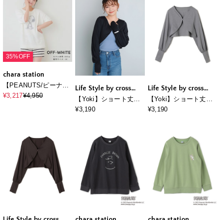
注◆上下別売り
注◆上下別売り
35%OFF
chara station
【PEANUTS/ピーナッ
Life Style by cross
Life Style by cross
ツ】もちふわsleepソフ
¥3,217
¥4,950
marche
marche
【Yoki】ショート丈ボ
【Yoki】ショート丈ボ
トエアニット半袖トッ
レロカーディガン
レロカーディガン
¥3,190
¥3,190
プスルームウェア◆別
注◆上下別売り
Life Style by cross
chara station
chara station