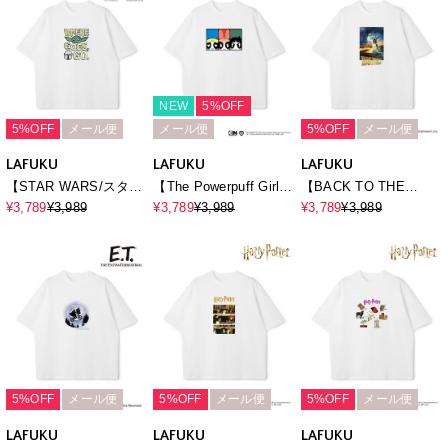
shirt《UNISEX》
shirt《UNISEX》
（2026SS）
（2026SS）
NEW
5%OFF
5%OFF
メール便
メール便
5%OFF
メール便
LAFUKU
LAFUKU
LAFUKU
【STAR WARS/スター
【The Powerpuff Girls/
【BACK TO THE
ウォーズ】マンダロリ
パワーパフ_ガールズ
FUTURE/バック・ト
¥3,789
¥3,989
¥3,789
¥3,989
¥3,789
¥3,989
アン・アンド・グロー
】オーバーサイズ半袖
ゥ・ザ・フューチャ
グー半袖Tシャツ /
プリントTシャツ/ Over
ー】ヴィンテージライ
Over Harf Sleeve T-
Harf Sleeve T-
ク半袖Tシャツ / Over
shirt《UNISEX》
shirt《UNISEX》
Harf Sleeve T-
shirt《UNISEX》
5%OFF
メール便
5%OFF
メール便
5%OFF
メール便
LAFUKU
LAFUKU
LAFUKU