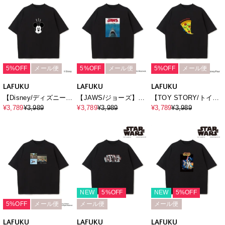
Over Harf Sleeve T-
Harf Sleeve T-
shirt《UNISEX》
shirt《UNISEX》
shirt《UNISEX》
5%OFF
メール便
5%OFF
メール便
5%OFF
メール便
LAFUKU
LAFUKU
LAFUKU
【Disney/ディズニー】
【JAWS/ジョーズ】ヴ
【TOY STORY/トイ・
Mickey Mouse / ミッキ
ィンテージライクビッ
ストーリー】エイリア
¥3,789
¥3,989
¥3,789
¥3,989
¥3,789
¥3,989
ーマウスフェイスプリ
グシルエット半袖Tシャ
ン/リトル・グリーン・
ントTシャツ / Over
ツ/ Over Harf Sleeve
メン/半袖Tシャツ /
Harf Sleeve T-
T-shirt《UNISEX》
Over Harf Sleeve T-
shirt《UNISEX》
shirt《UNISEX》
NEW
5%OFF
NEW
5%OFF
5%OFF
メール便
メール便
メール便
LAFUKU
LAFUKU
LAFUKU