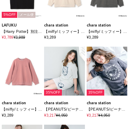
5%OFF
メール便
LAFUKU
chara station
chara station
【Harry Potter】別注 /
【miffy/ミッフィー】ス
【miffy/ミッフィー】ス
ハリー・ポッターグラ
リープ刺繍デザイン裏
リープ刺繍デザイン裏
¥3,789
¥3,989
¥3,289
¥3,289
フィックTシャツ /
起毛プルオーバー（別
起毛プルオーバー（別
Over Harf Sleeve
注）
注）
Graphic T-
shirt《UNISEX》
35%OFF
35%OFF
chara station
chara station
chara station
【miffy/ミッフィー】胸
【PEANUTS/ピーナッ
【PEANUTS/ピーナッ
刺繍デザイン裏起毛プ
ツ】もちふわsleepソフ
ツ】もちふわsleepソフ
¥3,289
¥3,217
¥4,950
¥3,217
¥4,950
ルオーバー（別注）
トエアニット半袖トッ
トエアニット半袖トッ
プスルームウェア◆別
プスルームウェア◆別