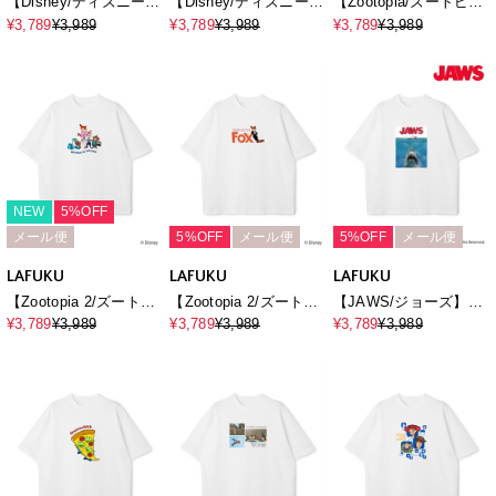
【Disney/ディズニー】
【Disney/ディズニー】
【Zootopia/ズートピ
Mickey Mouse / ミッキ
ミッキーマウス＆ミニ
ア】キャラクタープリ
¥3,789
¥3,989
¥3,789
¥3,989
¥3,789
¥3,989
ーマウスフェイスプリ
ーマウス半袖Tシャツ /
ント半袖クルーネックT
ントTシャツ / Over
Over Harf Sleeve T-
シャツ / Over Harf
Harf Sleeve T-
shirt《UNISEX》
Sleeve T-
shirt《UNISEX》
shirt《UNISEX》
NEW
5%OFF
メール便
5%OFF
メール便
5%OFF
メール便
LAFUKU
LAFUKU
LAFUKU
【Zootopia 2/ズートピ
【Zootopia 2/ズートピ
【JAWS/ジョーズ】ヴ
ア2】キャラクタープリ
ア2】タキシード ニッ
ィンテージライクビッ
¥3,789
¥3,989
¥3,789
¥3,989
¥3,789
¥3,989
ント半袖Tシャツ /
ク プリントTシャツ /
グシルエット半袖Tシャ
Over Harf Sleeve T-
Over Harf Sleeve T-
ツ/ Over Harf Sleeve
shirt《UNISEX》
shirt《UNISEX》
T-shirt《UNISEX》