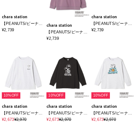
chara station
chara station
chara station
【PEANUTS/ピーナッ
【PEANUTS/ピーナッ
【PEANUTS/ピーナッ
ツ】チャーリーブラウ
ツ】SNOOPY and
ツ】SNOOPY/スヌー
¥2,739
¥2,739
¥2,739
ンフロントプリント裏
Teddy Bear刺繍デザイ
ピーフロントプリント
起毛スウェットトレー
ン裏起毛スウェットト
裏起毛スウェットトレ
ナー
レーナー
ーナー（2025AW）
10%OFF
10%OFF
10%OFF
chara station
chara station
chara station
【PEANUTS/ピーナッ
【PEANUTS/ピーナッ
【PEANUTS/ピーナッ
ツ】スヌーピ
ツ】SNOOPY/スヌー
ツ】SNOOPY/スヌー
¥2,673
¥2,970
¥2,673
¥2,970
¥2,673
¥2,970
ー/SNOOPY サガラ刺
ピー＆ウッドストック
ピーベースボールロゴ
繍ロンT◆別注◆
フロッキープリントロ
プリントロンT◆別注