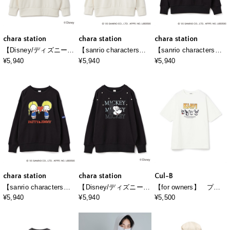
chara station
chara station
chara station
【Disney/ディズニー】
【sanrio characters】
【sanrio characters】
Mickey Mouse/ミッキ
HELLO KITTY/ハロー
HELLO KITTY/ハロー
¥5,940
¥5,940
¥5,940
ーマウスパール付き裏
キティ裏毛ドロップシ
キティ裏毛ドロップシ
毛ドロップショルダー
ョルダープリントスウ
ョルダープリントスウ
プリントスウェットプ
ェットプルオーバー
ェットプルオーバー
ルオーバー
《サンリオキャラクタ
《サンリオキャラクタ
ーズ》
ーズ》
chara station
chara station
Cul-B
【sanrio characters】
【Disney/ディズニー】
【for owners】 プリ
パティ＆ジミープリン
Mickey Mouse/ミッキ
ントTシャツ（BUHI
¥5,940
¥5,940
¥5,500
ト裏毛ドロップショル
ーマウスパール付き裏
BAND） Cul-B/キュー
ダーレトロプリントス
毛ドロップショルダー
ブ/愛犬
ウェットプルオーバー
プリントスウェットプ