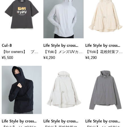
《サンリオキャラクタ
ルオーバー
ーズ》
Cul-B
Life Style by cross
Life Style by cross
marche
marche
【for owners】 プリ
【Yoki】メンズUVカッ
【Yoki】花粉対策フー
ントTシャツ（BUHI
トパーカ
ド付きパーカ
¥5,500
¥4,290
¥4,290
BAND） Cul-B/キュー
ブ/愛犬
Life Style by cross
Life Style by cross
Life Style by cross