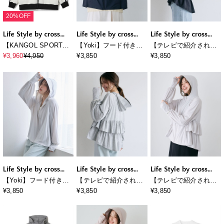
20%OFF
Life Style by cross
Life Style by cross
Life Style by cross
marche
marche
marche
【KANGOL SPORT】
【Yoki】フード付きUV
【テレビで紹介されま
サイドライントラック
カットパーカー
した】【Yoki】ラメ生
¥3,960
¥4,950
¥3,850
¥3,850
ジャケット《UV対策・
地フード付きバックフ
ストレッチ・ジャー
リルパーカ
ジ》◆新色追加◆
Life Style by cross
Life Style by cross
Life Style by cross
marche
marche
marche
【Yoki】フード付きUV
【テレビで紹介されま
【テレビで紹介されま
カットパーカー
した】【Yoki】ラメ生
した】【Yoki】ラメ生
¥3,850
¥3,850
¥3,850
地フード付きバックフ
地フード付きバックフ
リルパーカ
リルパーカ