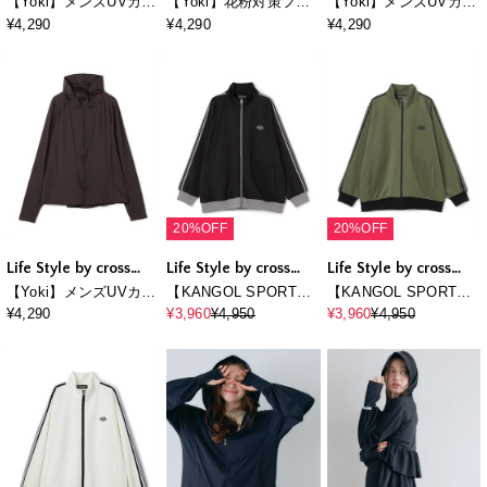
marche
marche
marche
【Yoki】メンズUVカッ
【Yoki】花粉対策フー
【Yoki】メンズUVカッ
トパーカ
ド付きパーカ
トパーカ
¥4,290
¥4,290
¥4,290
20%OFF
20%OFF
Life Style by cross
Life Style by cross
Life Style by cross
marche
marche
marche
【Yoki】メンズUVカッ
【KANGOL SPORT】
【KANGOL SPORT】
トパーカ
サイドライントラック
サイドライントラック
¥4,290
¥3,960
¥4,950
¥3,960
¥4,950
ジャケット《UV対策・
ジャケット《UV対策・
ストレッチ・ジャー
ストレッチ・ジャー
ジ》◆新色追加◆
ジ》◆新色追加◆