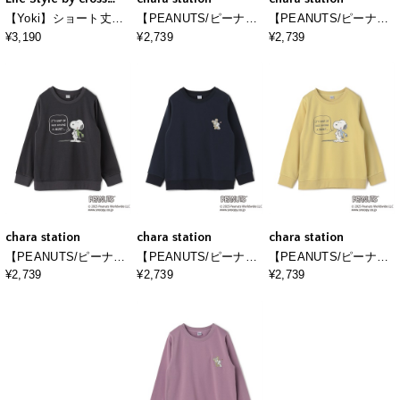
marche
【Yoki】ショート丈ボ
【PEANUTS/ピーナッ
【PEANUTS/ピーナッ
レロカーディガン
ツ】チャーリーブラウ
ツ】SNOOPY and
¥3,190
¥2,739
¥2,739
ンフロントプリント裏
Teddy Bear刺繍デザイ
起毛スウェットトレー
ン裏起毛スウェットト
ナー
レーナー
chara station
chara station
chara station
【PEANUTS/ピーナッ
【PEANUTS/ピーナッ
【PEANUTS/ピーナッ
ツ】SNOOPY/スヌー
ツ】SNOOPY and
ツ】SNOOPY/スヌー
¥2,739
¥2,739
¥2,739
ピーフロントプリント
Teddy Bear刺繍デザイ
ピーフロントプリント
裏起毛スウェットトレ
ン裏起毛スウェットト
裏起毛スウェットトレ
ーナー（2025AW）
レーナー
ーナー（2025AW）