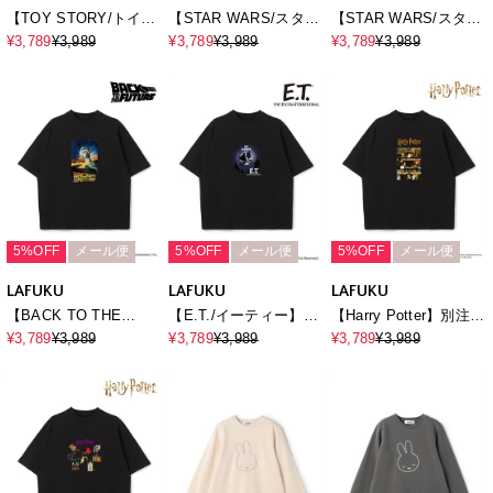
【TOY STORY/トイ・
【STAR WARS/スター
【STAR WARS/スター
ストーリー】Movieグ
ウォーズ】ヴィンテー
ウォーズ】カスレ加工
¥3,789
¥3,989
¥3,789
¥3,989
¥3,789
¥3,989
ラフィックTシャツ /
ジライクロゴプリントT
ヴィンテージライクプ
Over Harf Sleeve
シャツ / Over Harf
リントTシャツ / Over
Graphic T-
Sleeve T-
Harf Sleeve T-
shirt《UNISEX》
shirt《UNISEX》
shirt《UNISEX》
（2026SS）
（2026SS）
5%OFF
メール便
5%OFF
メール便
5%OFF
メール便
LAFUKU
LAFUKU
LAFUKU
【BACK TO THE
【E.T./イーティー】ム
【Harry Potter】別注 /
FUTURE/バック・ト
ービーグラフィックプ
ハリー・ポッターフォ
¥3,789
¥3,989
¥3,789
¥3,989
¥3,789
¥3,989
ゥ・ザ・フューチャ
リント半袖Tシャツ /
トTシャツ / Over Harf
ー】ヴィンテージライ
Movie Scene Graphic
Sleeve T-
ク半袖Tシャツ / Over
T-Shirt《UNISEX》
shirt《UNISEX》
Harf Sleeve T-
shirt《UNISEX》