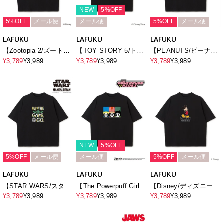
NEW
5%OFF
5%OFF
メール便
メール便
5%OFF
メール便
LAFUKU
LAFUKU
LAFUKU
【Zootopia 2/ズートピ
【TOY STORY 5/ト
【PEANUTS/ピーナッ
ア2】タキシード ニッ
イ・ストーリー5】キャ
ツ】SNOOPY/スヌー
¥3,789
¥3,989
¥3,789
¥3,989
¥3,789
¥3,989
ク プリントTシャツ /
ラクタープリント半袖T
ピープリント半袖Tシャ
Over Harf Sleeve T-
シャツ / Over Harf
ツ / Over Harf Sleeve
shirt《UNISEX》
Sleeve T-
T-shirt《UNISEX》
shirt《UNISEX》
NEW
5%OFF
5%OFF
メール便
メール便
5%OFF
メール便
LAFUKU
LAFUKU
LAFUKU
【STAR WARS/スター
【The Powerpuff Girls/
【Disney/ディズニー】
ウォーズ】マンダロリ
パワーパフ_ガールズ
Mickey Mouse / ミッキ
¥3,789
¥3,989
¥3,789
¥3,989
¥3,789
¥3,989
アン・アンド・グロー
】オーバーサイズ半袖
ーマウス半袖Tシャツ /
グー半袖Tシャツ /
プリントTシャツ/ Over
Over Harf Sleeve T-