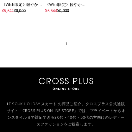
《WEB限定》軽やかプ
《WEB限定》軽やかプ
リーツ風ロングスカー
リーツ風ロングスカー
¥5,544
¥9,900
¥5,544
¥9,900
ト
ト
1
LE SOUK HOLIDAY スカート の商品ご紹介。クロスプラス公式通販
サイト「CROSS PLUS ONLINE STORE」では、プライベートからオ
ンスタイルまで対応できる30代・40代・50代の方向けのレディー
スファッションをご提案します。