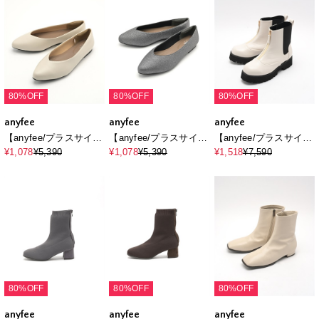
80%OFF
80%OFF
80%OFF
anyfee
anyfee
anyfee
【anyfee/プラスサイ
【anyfee/プラスサイ
【anyfee/プラスサイ
ズ】ポインテッドトゥ
ズ】ポインテッドトゥ
ズ】厚底センタージッ
¥1,078
¥5,390
¥1,078
¥5,390
¥1,518
¥7,590
バレエシューズ（5E・
バレエシューズ（5E・
プブーツ（4E・甲高・
甲高・幅広）《la farfa
甲高・幅広）《la farfa
幅広）《la farfa
SHOES/ラファーファ
SHOES/ラファーファ
SHOES/ラファーファ
シューズ》
シューズ》
シューズ》
80%OFF
80%OFF
80%OFF
anyfee
anyfee
anyfee