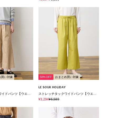
め買い対象
50%OFF
おまとめ買い対象
LE SOUK HOLIDAY
ワイドパンツ【ウエス
ストレッチタックワイドパンツ【ウエス
ナブル素材】
トゴム・サスティナブル素材】
¥3,294
¥6,589