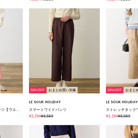
50%OFF
おまとめ買い対象
50%OFF
おまと
LE SOUK HOLIDAY
LE SOUK HOLIDAY
ンツ【ウエス
スマートワイドパンツ
ストレッチタック
材】
トゴム・サスティ
¥3,294
¥6,589
¥3,294
¥6,589