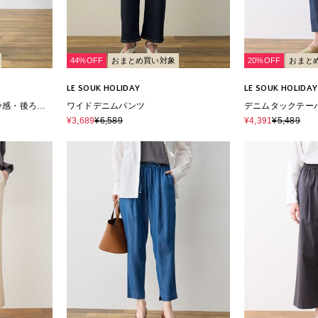
44%OFF
おまとめ買い対象
20%OFF
おまと
LE SOUK HOLIDAY
LE SOUK HOLIDAY
冷感・後ろウ
ワイドデニムパンツ
デニムタックテー
¥3,689
¥6,589
¥4,391
¥5,489