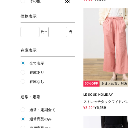
その他
価格
表示
円~
円
在庫表示
全て表示
在庫あり
在庫なし
50%OFF
おまとめ買い対象
LE SOUK HOLIDAY
通常・定期
ストレッチタックワイドパ
トゴム・サスティナブル素
¥3,294
¥6,589
通常・定期全て
通常商品のみ