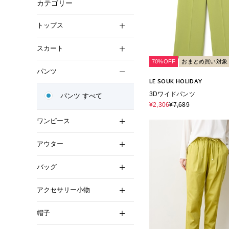
カテゴリー
トップス
スカート
70%OFF
おまとめ買い対象
パンツ
LE SOUK HOLIDAY
3Dワイドパンツ
パンツ すべて
¥2,306
¥7,689
ワンピース
アウター
バッグ
アクセサリー小物
帽子