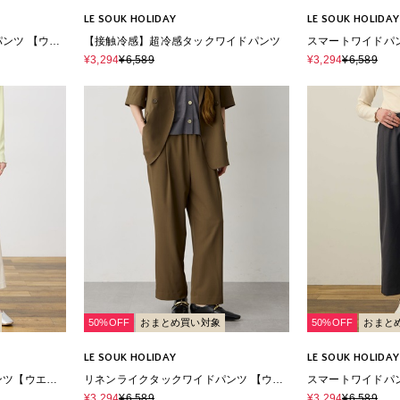
LE SOUK HOLIDAY
LE SOUK HOLIDAY
ンツ 【ウエ
【接触冷感】超冷感タックワイドパンツ
スマートワイドパ
応】
¥3,294
¥6,589
¥3,294
¥6,589
50%OFF
おまとめ買い対象
50%OFF
おまと
LE SOUK HOLIDAY
LE SOUK HOLIDAY
ンツ【ウエス
リネンライクタックワイドパンツ 【ウエ
スマートワイドパ
材】
ストゴム・セットアップ対応】
¥3,294
¥6,589
¥3,294
¥6,589