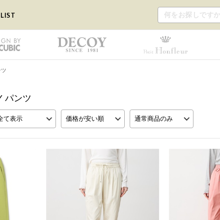
LIST
ンツ
AY パンツ
全て表示
価格が安い順
通常商品のみ