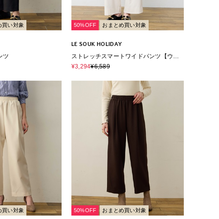
め買い対象
50%OFF
おまとめ買い対象
LE SOUK HOLIDAY
ンツ
ストレッチスマートワイドパンツ【ウエ
ストゴム】
¥3,294
¥6,589
め買い対象
50%OFF
おまとめ買い対象