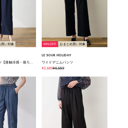
め買い対象
44%OFF
おまとめ買い対象
LE SOUK HOLIDAY
ツ【接触冷感・後ろウ
ワイドデニムパンツ
¥3,689
¥6,589