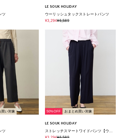
LE SOUK HOLIDAY
ンツ
ウーリッシュタックストレートパンツ
¥3,294
¥6,589
め買い対象
50%OFF
おまとめ買い対象
LE SOUK HOLIDAY
ンツ
ストレッチスマートワイドパンツ【ウエ
ストゴム】
¥3,294
¥6,589