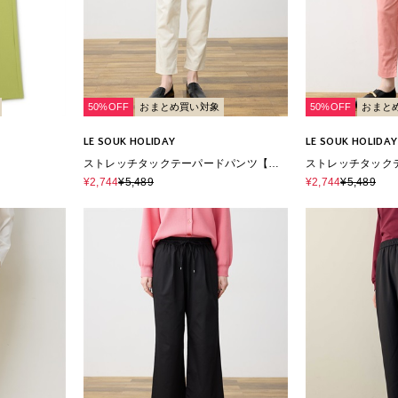
50%OFF
おまとめ買い対象
50%OFF
おまと
LE SOUK HOLIDAY
LE SOUK HOLIDAY
ストレッチタックテーパードパンツ【ウ
ストレッチタック
エストゴム・サスティナブル素材】
エストゴム・サス
¥2,744
¥5,489
¥2,744
¥5,489