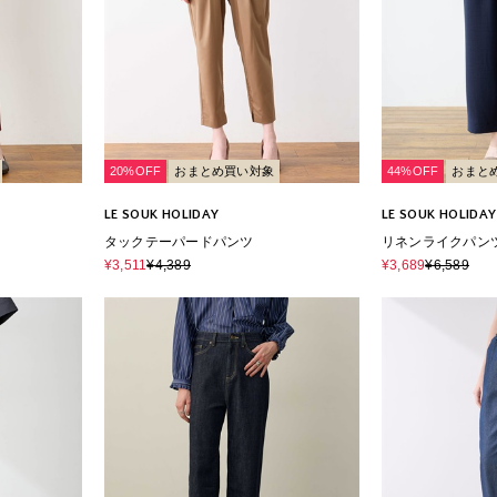
20%OFF
おまとめ買い対象
44%OFF
おまと
LE SOUK HOLIDAY
LE SOUK HOLIDAY
タックテーパードパンツ
リネンライクパン
エストゴム】
¥3,511
¥4,389
¥3,689
¥6,589