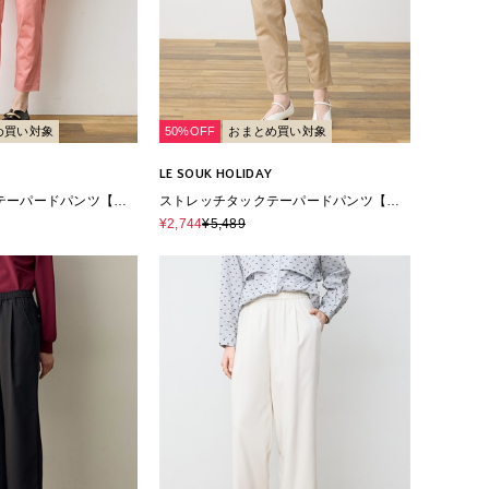
め買い対象
50%OFF
おまとめ買い対象
LE SOUK HOLIDAY
テーパードパンツ【ウ
ストレッチタックテーパードパンツ【ウ
ティナブル素材】
エストゴム・サスティナブル素材】
¥2,744
¥5,489