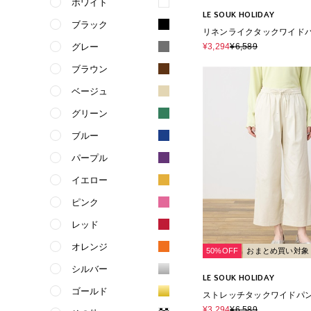
ホワイト
LE SOUK HOLIDAY
ブラック
リネンライクタックワイドパ
ストゴム・セットアップ対
グレー
¥3,294
¥6,589
ブラウン
ベージュ
グリーン
ブルー
パープル
イエロー
ピンク
レッド
オレンジ
50%OFF
おまとめ買い対象
シルバー
LE SOUK HOLIDAY
ゴールド
ストレッチタックワイドパ
トゴム・サスティナブル素
¥3,294
¥6,589