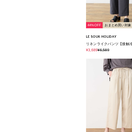
44%OFF
おまとめ買い対象
LE SOUK HOLIDAY
リネンライクパンツ【接触
エストゴム】
¥3,689
¥6,589