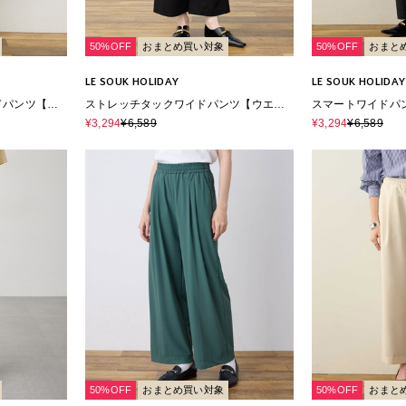
50%OFF
おまとめ買い対象
50%OFF
おまと
LE SOUK HOLIDAY
LE SOUK HOLIDAY
ドパンツ【ウ
ストレッチタックワイドパンツ【ウエス
スマートワイドパ
ル素材】
トゴム・サスティナブル素材】
¥3,294
¥6,589
¥3,294
¥6,589
50%OFF
おまとめ買い対象
50%OFF
おまと