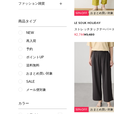
ファッション雑貨
50%OFF
おまとめ買い対象
商品タイプ
LE SOUK HOLIDAY
ストレッチタックテーパー
NEW
エストゴム・サスティナブ
¥2,744
¥5,489
再入荷
予約
ポイントUP
送料無料
おまとめ買い対象
SALE
メール便対象
カラー
50%OFF
おまとめ買い対象