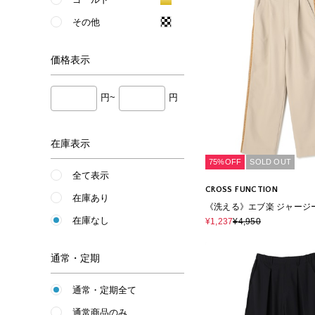
その他
価格
表示
円~
円
在庫表示
75%OFF
SOLD OUT
全て表示
CROSS FUNCTION
在庫あり
《洗える》エブ楽 ジャージ
ドラインパンツ
在庫なし
¥1,237
¥4,950
通常・定期
通常・定期全て
通常商品のみ