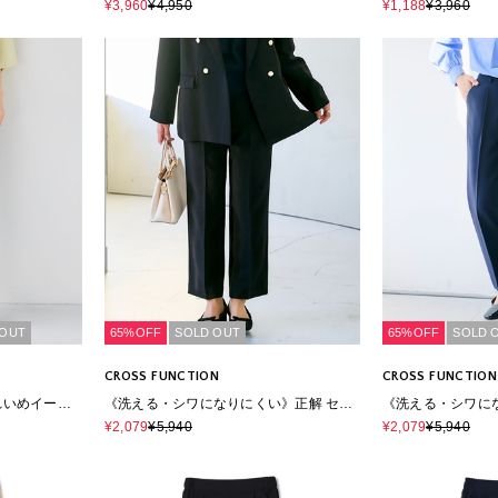
ワイドパンツ
¥3,960
¥4,950
¥1,188
¥3,960
 OUT
65%OFF
SOLD OUT
65%OFF
SOLD 
CROSS FUNCTION
CROSS FUNCTION
れいめイージ
《洗える・シワになりにくい》正解 セン
《洗える・シワに
タープレスストレートパンツ
タープレスストレ
¥2,079
¥5,940
¥2,079
¥5,940