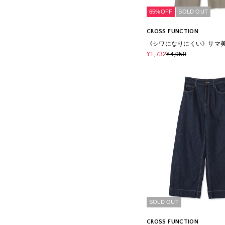
65%OFF
SOLD OUT
CROSS FUNCTION
《シワになりにくい》サマ
プレスストレートパンツ
¥1,732
¥4,950
SOLD OUT
CROSS FUNCTION