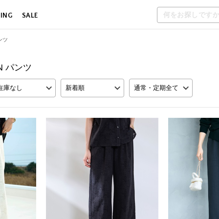
LING
SALE
ンツ
ON パンツ
在庫なし
新着順
通常・定期全て