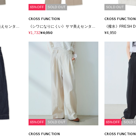
65%OFF
SOLD OUT
SOLD OUT
CROSS FUNCTION
CROSS FUNCTION
美えセンター
《シワになりにくい》サマ美えセンター
《撥水》FRESH 
プレスストレートパンツ
ギーパンツ
¥1,732
¥4,950
¥4,950
65%OFF
SOLD OUT
65%OFF
SOLD 
CROSS FUNCTION
CROSS FUNCTION