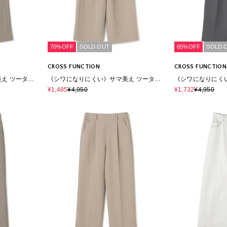
70%OFF
SOLD OUT
65%OFF
SOLD 
CROSS FUNCTION
CROSS FUNCTION
え ツータッ
《シワになりにくい》サマ美え ツータッ
《シワになりにく
クギャザーワイドパンツ
プレスストレート
¥1,485
¥4,950
¥1,732
¥4,950