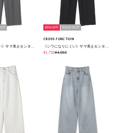
OUT
65%OFF
SOLD OUT
CROSS FUNCTION
い》サマ美えセンター
《シワになりにくい》サマ美えセンター
パンツ
プレスストレートパンツ
¥1,732
¥4,950