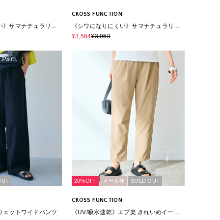
CROSS FUNCTION
い》サマナチュラリネ
《シワになりにくい》サマナチュラリネ
プレステーパードパン
ンライクセンタープレステーパードパン
¥3,564
¥3,960
ツ
OUT
20%OFF
メール便
SOLD OUT
CROSS FUNCTION
ウェットワイドパンツ
《UV/吸水速乾》エブ楽 きれいめイージ