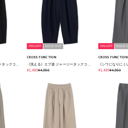
70%OFF
SOLD OUT
70%OFF
SOLD 
CROSS FUNCTION
CROSS FUNCTION
ータックコク
《洗える》エブ楽 ジャージータックコク
《シワになりにく
ーンパンツ
クギャザーワイド
¥1,485
¥4,950
¥1,485
¥4,950