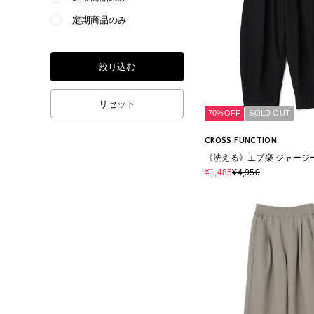
定期商品のみ
絞り込む
リセット
70%OFF
SOLD OUT
CROSS FUNCTION
《洗える》エブ楽 ジャージ
ーンパンツ
¥1,485
¥4,950