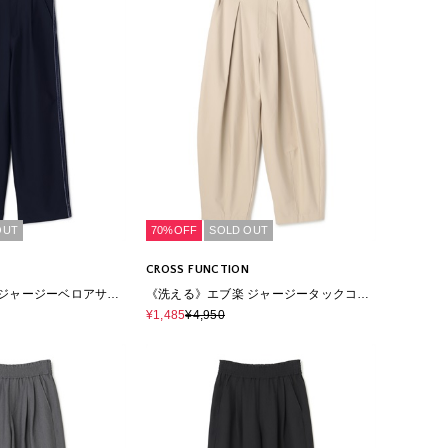
OUT
70%OFF
SOLD OUT
CROSS FUNCTION
 ジャージーベロアサイ
《洗える》エブ楽 ジャージータックコク
ーンパンツ
¥1,485
¥4,950