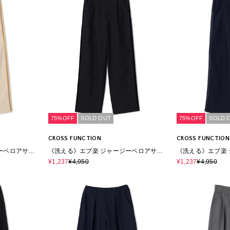
75%OFF
SOLD OUT
75%OFF
SOLD 
CROSS FUNCTION
CROSS FUNCTION
ーベロアサイ
《洗える》エブ楽 ジャージーベロアサイ
《洗える》エブ楽
ドラインパンツ
ドラインパンツ
¥1,237
¥4,950
¥1,237
¥4,950