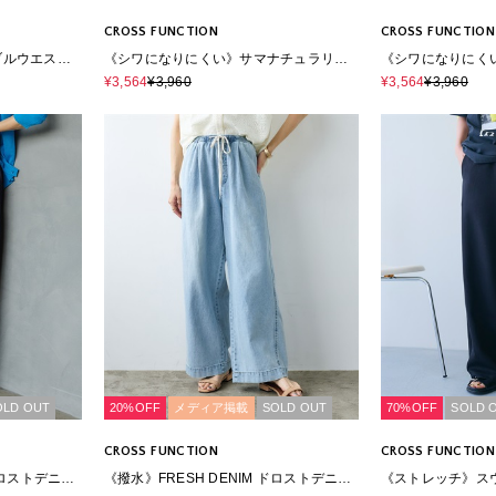
CROSS FUNCTION
CROSS FUNCTION
ブルウエスト
《シワになりにくい》サマナチュラリネ
《シワになりにく
ンライクセンタープレステーパードパン
ンライクセンター
¥3,564
¥3,960
¥3,564
¥3,960
ツ
ツ
OLD OUT
20%OFF
メディア掲載
SOLD OUT
70%OFF
SOLD 
CROSS FUNCTION
CROSS FUNCTION
ドロストデニム
《撥水》FRESH DENIM ドロストデニム
《ストレッチ》ス