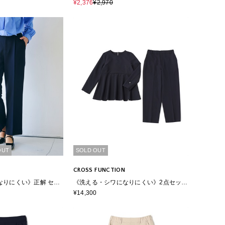
ーパンツ
¥2,376
¥2,970
OUT
SOLD OUT
CROSS FUNCTION
なりにくい》正解 セン
《洗える・シワになりにくい》2点セット
ートパンツ
正解 ペプラムブラウス&ワイドパンツ
¥14,300