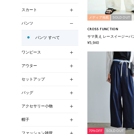
スカート
メディア掲載
SOLD OUT
パンツ
CROSS FUNCTION
サマ美え レースイージーパ
パンツ すべて
¥5,940
ワンピース
アウター
セットアップ
バッグ
アクセサリー小物
帽子
70%OFF
SOLD OUT
ファッション雑貨