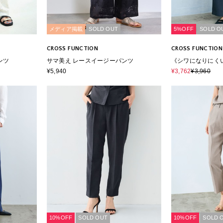
メディア掲載
SOLD OUT
5%OFF
SOLD O
CROSS FUNCTION
CROSS FUNCTION
ンツ
サマ美え レースイージーパンツ
《シワになりにく
ンライクイージー
¥5,940
¥3,762
¥3,960
10%OFF
SOLD OUT
10%OFF
SOLD 