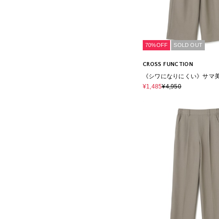
70%OFF
SOLD OUT
CROSS FUNCTION
《シワになりにくい》サマ美
クギャザーワイドパンツ
¥1,485
¥4,950