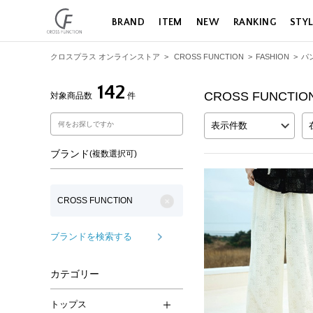
BRAND
ITEM
NEW
RANKING
STY
クロスプラス オンラインストア
>
CROSS FUNCTION
>
FASHION
>
パ
142
CROSS FUNCTI
対象商品数
件
表示件数
ブランド
(複数選択可)
CROSS FUNCTION
ブランドを検索する
カテゴリー
トップス