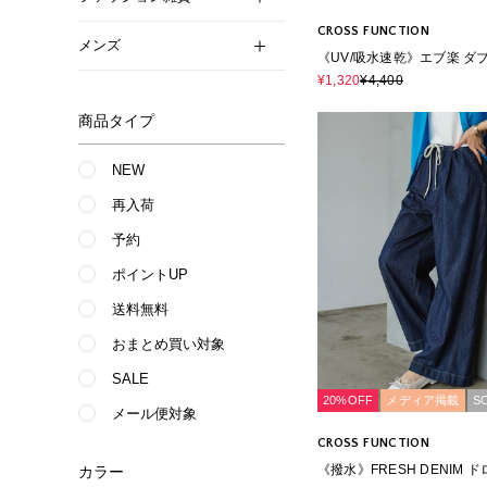
CROSS FUNCTION
メンズ
《UV/吸水速乾》エブ楽 ダ
イージーワイドパンツ
¥1,320
¥4,400
商品タイプ
NEW
再入荷
予約
ポイントUP
送料無料
おまとめ買い対象
SALE
20%OFF
メディア掲載
S
メール便対象
CROSS FUNCTION
《撥水》FRESH DENIM 
カラー