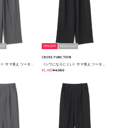
OUT
70%OFF
SOLD OUT
CROSS FUNCTION
い》サマ美え ツータッ
《シワになりにくい》サマ美え ツータッ
パンツ
クギャザーワイドパンツ
¥1,485
¥4,950