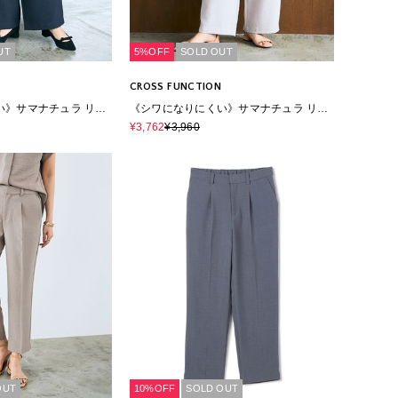
UT
5%OFF
SOLD OUT
CROSS FUNCTION
い》サマナチュラ リネ
《シワになりにくい》サマナチュラ リネ
ワイドパンツ
ンライクイージーワイドパンツ
¥3,762
¥3,960
OUT
10%OFF
SOLD OUT