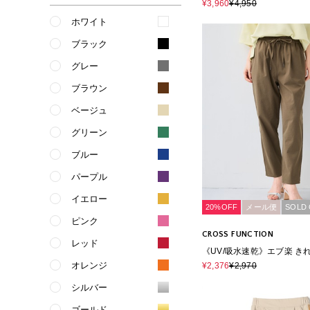
ワイドパンツ
¥3,960
¥4,950
ホワイト
ブラック
グレー
ブラウン
ベージュ
グリーン
ブルー
パープル
イエロー
20%OFF
メール便
SOLD
ピンク
CROSS FUNCTION
レッド
《UV/吸水速乾》エブ楽 き
ーパンツ
オレンジ
¥2,376
¥2,970
シルバー
ゴールド