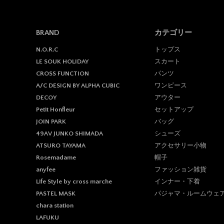
BRAND
カテゴリー
トップス
N.O.R.C
スカート
LE SOUK HOLIDAY
パンツ
CROSS FUNCTION
ワンピース
A/C DESIGN BY ALPHA CUBIC
アウター
DECOY
セットアップ
Petit Honfleur
バッグ
JOIN PARK
シューズ
49AV JUNKO SHIMADA
アクセサリー小物
ATSURO TAYAMA
帽子
Rosemadame
ファッション雑貨
anyfee
インナー・下着
Life Style by cross marche
パジャマ・ルームウェ
PASTEL MASK
chara station
LAFUKU