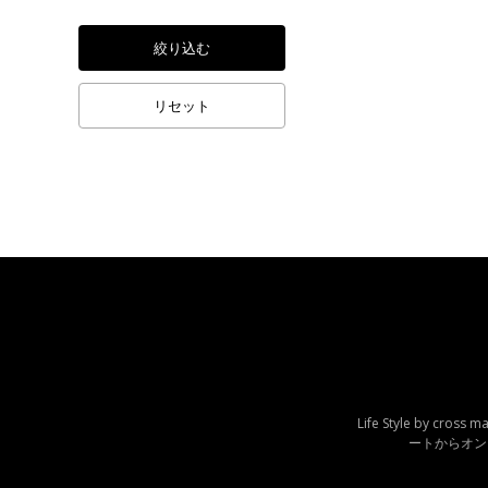
絞り込む
リセット
Life Style by 
ートからオン