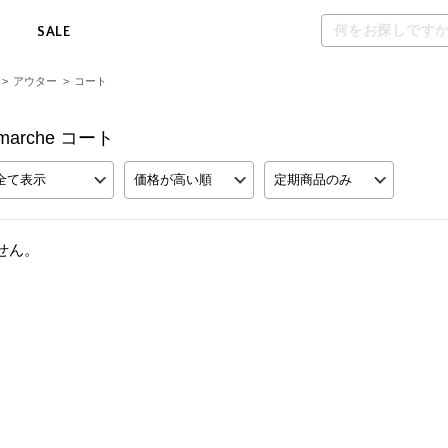
M
SALE
>
アウター
>
コート
ss marche コート
全て表示
価格が高い順
定期商品のみ
せん。