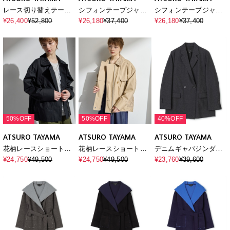
レース切り替えテーラ
シフォンテープジャケ
シフォンテープジャケ
ードジャケット
ット
ット
¥26,400
¥52,800
¥26,180
¥37,400
¥26,180
¥37,400
50%OFF
50%OFF
40%OFF
ATSURO TAYAMA
ATSURO TAYAMA
ATSURO TAYAMA
花柄レースショートト
花柄レースショートト
デニムギャバジンダブ
レンチジャケット
レンチジャケット
ルジャケット
¥24,750
¥49,500
¥24,750
¥49,500
¥23,760
¥39,600