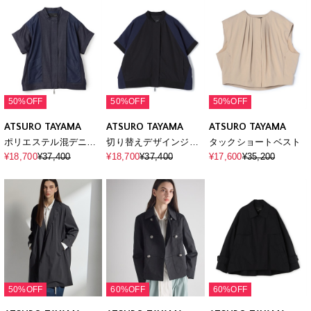
50%OFF
50%OFF
50%OFF
ATSURO TAYAMA
ATSURO TAYAMA
ATSURO TAYAMA
ポリエステル混デニム
切り替えデザインジッ
タックショートベスト
半袖ジャケット
プジャケット
¥18,700
¥37,400
¥18,700
¥37,400
¥17,600
¥35,200
50%OFF
60%OFF
60%OFF