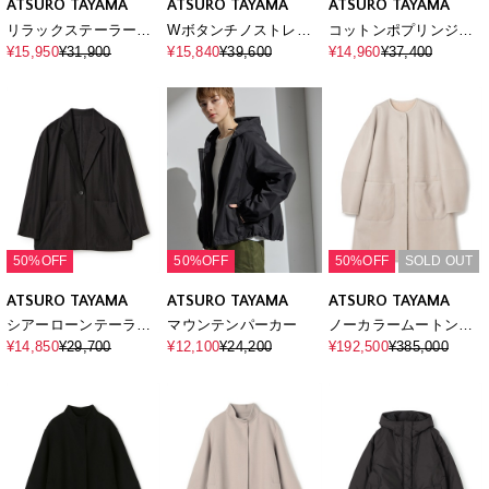
ATSURO TAYAMA
ATSURO TAYAMA
ATSURO TAYAMA
リラックステーラード
Wボタンチノストレッ
コットンポプリンジャ
コート
チジャケット
ケット
¥15,950
¥31,900
¥15,840
¥39,600
¥14,960
¥37,400
50%OFF
50%OFF
50%OFF
SOLD OUT
ATSURO TAYAMA
ATSURO TAYAMA
ATSURO TAYAMA
シアーローンテーラー
マウンテンパーカー
ノーカラームートンリ
ドジャケット
バーシブルコート
¥14,850
¥29,700
¥12,100
¥24,200
¥192,500
¥385,000