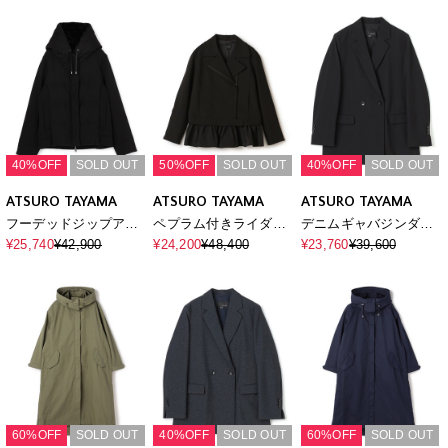
40%OFF
SOLD OUT
50%OFF
SOLD OUT
40%OFF
SOLD OUT
ATSURO TAYAMA
ATSURO TAYAMA
ATSURO TAYAMA
フーデッドジップアッ
ペプラム付きライダー
デニムギャバジンダブ
プダウンジャケット
スジャケット
ルジャケット
¥25,740
¥42,900
¥24,200
¥48,400
¥23,760
¥39,600
60%OFF
SOLD OUT
40%OFF
SOLD OUT
60%OFF
SOLD OUT