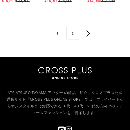
ドジャケット
ードベスト
ードベスト
¥14,850
¥29,700
¥14,300
¥28,600
¥14,300
¥28,600
1
2
ATS,ATSURO TAYAMA アウター の商品ご紹介。クロスプラス公式
通販サイト「CROSS PLUS ONLINE STORE」では、プライベートか
らオンスタイルまで対応できる30代・40代・50代の方向けのレデ
ィースファッションをご提案します。