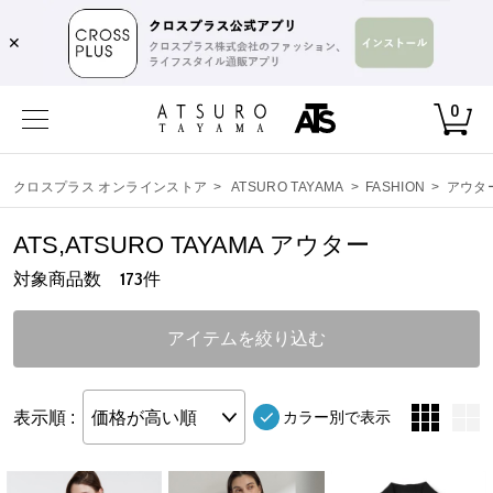
,
✕
0
クロスプラス オンラインストア
>
ATSURO TAYAMA
>
FASHION
>
アウタ
ATS,ATSURO TAYAMA アウター
対象商品数
件
173
アイテムを絞り込む
表示順 :
価格が高い順
カラー別で表示